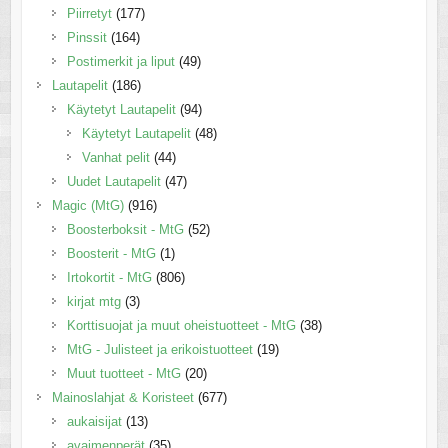
Piirretyt
(177)
Pinssit
(164)
Postimerkit ja liput
(49)
Lautapelit
(186)
Käytetyt Lautapelit
(94)
Käytetyt Lautapelit
(48)
Vanhat pelit
(44)
Uudet Lautapelit
(47)
Magic (MtG)
(916)
Boosterboksit - MtG
(52)
Boosterit - MtG
(1)
Irtokortit - MtG
(806)
kirjat mtg
(3)
Korttisuojat ja muut oheistuotteet - MtG
(38)
MtG - Julisteet ja erikoistuotteet
(19)
Muut tuotteet - MtG
(20)
Mainoslahjat & Koristeet
(677)
aukaisijat
(13)
avaimenperät
(35)