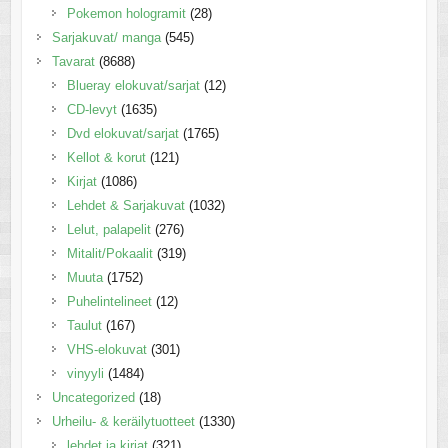
Pokemon hologramit
(28)
Sarjakuvat/ manga
(545)
Tavarat
(8688)
Blueray elokuvat/sarjat
(12)
CD-levyt
(1635)
Dvd elokuvat/sarjat
(1765)
Kellot & korut
(121)
Kirjat
(1086)
Lehdet & Sarjakuvat
(1032)
Lelut, palapelit
(276)
Mitalit/Pokaalit
(319)
Muuta
(1752)
Puhelintelineet
(12)
Taulut
(167)
VHS-elokuvat
(301)
vinyyli
(1484)
Uncategorized
(18)
Urheilu- & keräilytuotteet
(1330)
lehdet ja kirjat
(321)