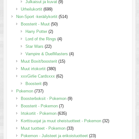
Julkaisut ja kuvat
(9)
Urheilukortit
(699)
Non-Sport -keräilykortit
(514)
Boosterit - Muut
(50)
Harry Potter
(2)
Lord of the Rings
(4)
Star Wars
(22)
Vampire & DuelMasters
(4)
Muut Boxit/boosterit
(15)
Muut irtokortit
(380)
xxxGirlie Cardsxxx
(62)
Boosterit
(0)
Pokemon
(737)
Boosterboksit - Pokemon
(9)
Boosterit - Pokemon
(7)
Irtokortit - Pokemon
(635)
Korttisuojat ja muut oheistuotteet - Pokemon
(32)
Muut tuotteet - Pokemon
(33)
Pokemon - Julisteet ja erikoistuotteet
(23)