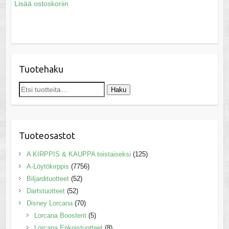
Lisää ostoskoriin
Tuotehaku
Etsi:
Haku
Tuoteosastot
A KIRPPIS & KAUPPA toistaiseksi
(125)
A-Löytökirppis
(7756)
Biljardituotteet
(52)
Dartstuotteet
(52)
Disney Lorcana
(70)
Lorcana Boosterit
(5)
Lorcana Erikoistuotteet
(8)