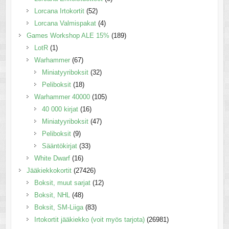
Lorcana Irtokortit
(52)
Lorcana Valmispakat
(4)
Games Workshop ALE 15%
(189)
LotR
(1)
Warhammer
(67)
Miniatyyriboksit
(32)
Peliboksit
(18)
Warhammer 40000
(105)
40 000 kirjat
(16)
Miniatyyriboksit
(47)
Peliboksit
(9)
Sääntökirjat
(33)
White Dwarf
(16)
Jääkiekkokortit
(27426)
Boksit, muut sarjat
(12)
Boksit, NHL
(48)
Boksit, SM-Liiga
(83)
Irtokortit jääkiekko (voit myös tarjota)
(26981)