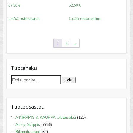
67.50
€
62.50
€
Lisää ostoskoriin
Lisää ostoskoriin
1
2
→
Tuotehaku
Etsi:
Haku
Tuoteosastot
A KIRPPIS & KAUPPA toistaiseksi
(125)
A-Löytökirppis
(7756)
Biljardituotteet
(52)