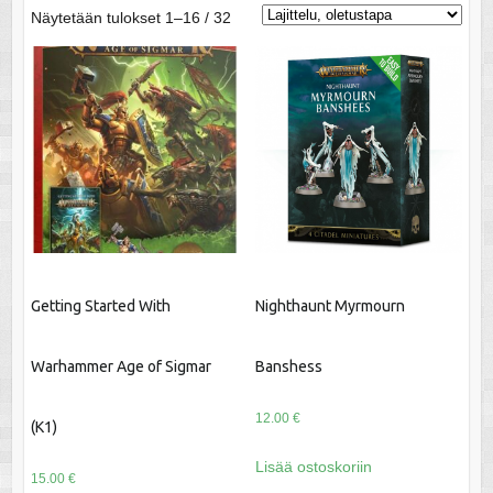
Näytetään tulokset 1–16 / 32
Getting Started With
Nighthaunt Myrmourn
Warhammer Age of Sigmar
Banshess
12.00
€
(K1)
Lisää ostoskoriin
15.00
€