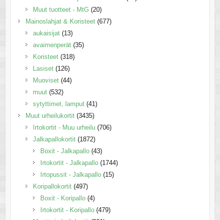
Muut tuotteet - MtG
(20)
Mainoslahjat & Koristeet
(677)
aukaisijat
(13)
avaimenperät
(35)
Koristeet
(318)
Lasiset
(126)
Muoviset
(44)
muut
(532)
sytyttimet, lamput
(41)
Muut urheilukortit
(3435)
Irtokortit - Muu urheilu
(706)
Jalkapallokortit
(1872)
Boxit - Jalkapallo
(43)
Irtokortit - Jalkapallo
(1744)
Irtopussit - Jalkapallo
(15)
Koripallokortit
(497)
Boxit - Koripallo
(4)
Irtokortit - Koripallo
(479)