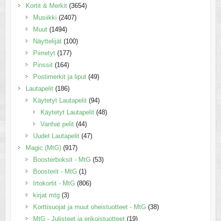
Kortit & Merkit
(3654)
Musiikki
(2407)
Muut
(1494)
Näyttelijät
(100)
Piirretyt
(177)
Pinssit
(164)
Postimerkit ja liput
(49)
Lautapelit
(186)
Käytetyt Lautapelit
(94)
Käytetyt Lautapelit
(48)
Vanhat pelit
(44)
Uudet Lautapelit
(47)
Magic (MtG)
(917)
Boosterboksit - MtG
(53)
Boosterit - MtG
(1)
Irtokortit - MtG
(806)
kirjat mtg
(3)
Korttisuojat ja muut oheistuotteet - MtG
(38)
MtG - Julisteet ja erikoistuotteet
(19)