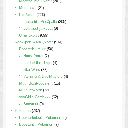
Moottoriurheilukortit
(201)
Muut boxit
(21)
Pesäpallo
(226)
Irtokortit - Pesäpallo
(205)
Julkaisut ja kuvat
(9)
Urheilukortit
(699)
Non-Sport -keräilykortit
(514)
Boosterit - Muut
(50)
Harry Potter
(2)
Lord of the Rings
(4)
Star Wars
(22)
Vampire & DuelMasters
(4)
Muut Boxit/boosterit
(15)
Muut irtokortit
(380)
xxxGirlie Cardsxxx
(62)
Boosterit
(0)
Pokemon
(737)
Boosterboksit - Pokemon
(9)
Boosterit - Pokemon
(7)