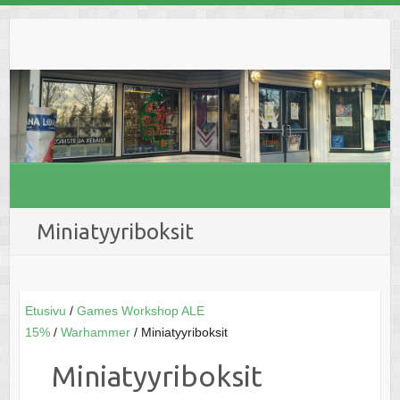
Skip
to
content
Miniatyyriboksit
Etusivu
/
Games Workshop ALE
15%
/
Warhammer
/ Miniatyyriboksit
Miniatyyriboksit