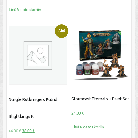
Lisää ostoskoriin
Ale!
Stormcast Eternals + Paint Set
Nurgle Rotbringers Putrid
24.00
€
Blightkings K
Lisää ostoskoriin
Alkuperäinen
Nykyinen
44.00
€
38.00
€