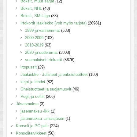
Boksit, muut sarjat
(12)
Boksit, NHL
(48)
Boksit, SM-Liiga
(83)
Irtokortit jääkiekko (voit myös tarjota)
(26981)
1999 ja vanhemmat
(538)
2000-2009
(103)
2010-2019
(63)
2020 ja uudemmat
(3808)
suomalaiset irtokortit
(5676)
irtopussit
(29)
Jääkiekko - Julisteet ja erikoistuotteet
(180)
kirjat ja lehdet
(82)
Oheistuotteet ja suojamuovit
(46)
Pogit ja coinit
(206)
Jäsenmaksu
(3)
jäsenmaksu 4kk
(1)
jäsenmaksu- ainaisjäsen
(1)
Konsoli ja PC-pelit
(224)
Konsolitarvikkeet
(56)