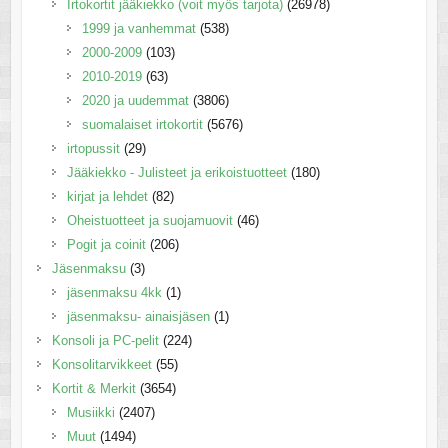
Irtokortit jääkiekko (voit myös tarjota)
(26978)
1999 ja vanhemmat
(538)
2000-2009
(103)
2010-2019
(63)
2020 ja uudemmat
(3806)
suomalaiset irtokortit
(5676)
irtopussit
(29)
Jääkiekko - Julisteet ja erikoistuotteet
(180)
kirjat ja lehdet
(82)
Oheistuotteet ja suojamuovit
(46)
Pogit ja coinit
(206)
Jäsenmaksu
(3)
jäsenmaksu 4kk
(1)
jäsenmaksu- ainaisjäsen
(1)
Konsoli ja PC-pelit
(224)
Konsolitarvikkeet
(55)
Kortit & Merkit
(3654)
Musiikki
(2407)
Muut
(1494)