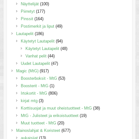
Näyttelijät
(100)
Piirretyt
(177)
Pinssit
(164)
Postimerkit ja liput
(49)
Lautapelit
(186)
Käytetyt Lautapelit
(94)
Käytetyt Lautapelit
(48)
Vanhat pelit
(44)
Uudet Lautapelit
(47)
Magic (MtG)
(917)
Boosterboksit - MtG
(53)
Boosterit - MtG
(1)
Irtokortit - MtG
(806)
kirjat mtg
(3)
Korttisuojat ja muut oheistuotteet - MtG
(38)
MtG - Julisteet ja erikoistuotteet
(19)
Muut tuotteet - MtG
(20)
Mainoslahjat & Koristeet
(677)
aukaisijat
(13)