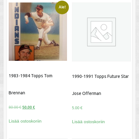
Ale!
1983-1984 Topps Tom
1990-1991 Topps Future Star
Brennan
Jose Offerman
Alkuperäinen
Nykyinen
80.00
€
50.00
€
5.00
€
hinta
hinta
Lisää ostoskoriin
Lisää ostoskoriin
oli:
on:
80.00 €.
50.00 €.