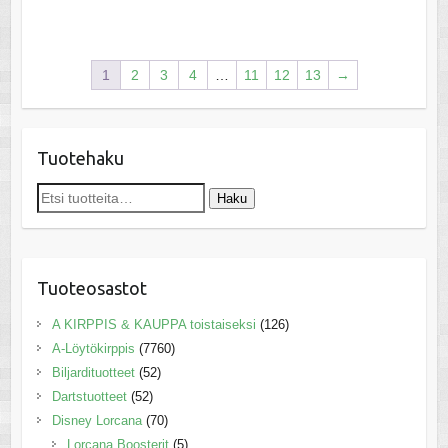
1
2
3
4
…
11
12
13
→
Tuotehaku
Etsi:
Haku
Tuoteosastot
A KIRPPIS & KAUPPA toistaiseksi
(126)
A-Löytökirppis
(7760)
Biljardituotteet
(52)
Dartstuotteet
(52)
Disney Lorcana
(70)
Lorcana Boosterit
(5)