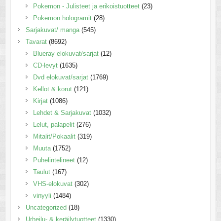
Pokemon - Julisteet ja erikoistuotteet
(23)
Pokemon hologramit
(28)
Sarjakuvat/ manga
(545)
Tavarat
(8692)
Blueray elokuvat/sarjat
(12)
CD-levyt
(1635)
Dvd elokuvat/sarjat
(1769)
Kellot & korut
(121)
Kirjat
(1086)
Lehdet & Sarjakuvat
(1032)
Lelut, palapelit
(276)
Mitalit/Pokaalit
(319)
Muuta
(1752)
Puhelintelineet
(12)
Taulut
(167)
VHS-elokuvat
(302)
vinyyli
(1484)
Uncategorized
(18)
Urheilu- & keräilytuotteet
(1330)