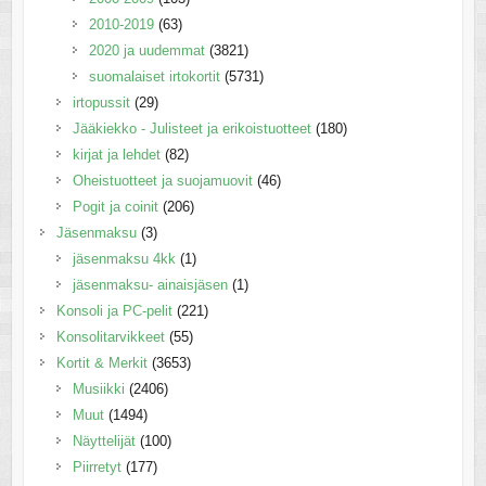
2010-2019
(63)
2020 ja uudemmat
(3821)
suomalaiset irtokortit
(5731)
irtopussit
(29)
Jääkiekko - Julisteet ja erikoistuotteet
(180)
kirjat ja lehdet
(82)
Oheistuotteet ja suojamuovit
(46)
Pogit ja coinit
(206)
Jäsenmaksu
(3)
jäsenmaksu 4kk
(1)
jäsenmaksu- ainaisjäsen
(1)
Konsoli ja PC-pelit
(221)
Konsolitarvikkeet
(55)
Kortit & Merkit
(3653)
Musiikki
(2406)
Muut
(1494)
Näyttelijät
(100)
Piirretyt
(177)