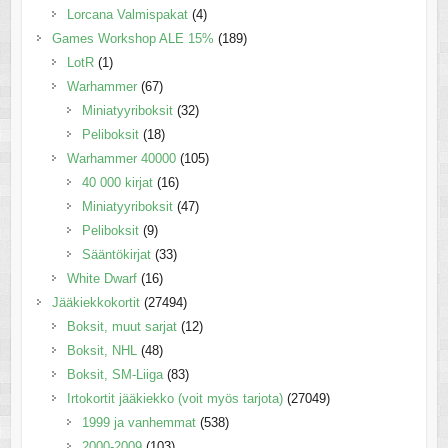
Lorcana Valmispakat
(4)
Games Workshop ALE 15%
(189)
LotR
(1)
Warhammer
(67)
Miniatyyriboksit
(32)
Peliboksit
(18)
Warhammer 40000
(105)
40 000 kirjat
(16)
Miniatyyriboksit
(47)
Peliboksit
(9)
Sääntökirjat
(33)
White Dwarf
(16)
Jääkiekkokortit
(27494)
Boksit, muut sarjat
(12)
Boksit, NHL
(48)
Boksit, SM-Liiga
(83)
Irtokortit jääkiekko (voit myös tarjota)
(27049)
1999 ja vanhemmat
(538)
2000-2009
(103)