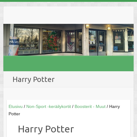
Skip
to
content
Harry Potter
Etusivu
/
Non-Sport -keräilykortit
/
Boosterit - Muut
/ Harry
Potter
Harry Potter