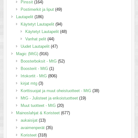
Pinssit
(164)
Postimerkit ja liput
(49)
Lautapelit
(186)
Käytetyt Lautapelit
(94)
Käytetyt Lautapelit
(48)
Vanhat pelit
(44)
Uudet Lautapelit
(47)
Magic (MtG)
(916)
Boosterboksit - MtG
(52)
Boosterit - MtG
(1)
Irtokortit - MtG
(806)
kirjat mtg
(3)
Korttisuojat ja muut oheistuotteet - MtG
(38)
MtG - Julisteet ja erikoistuotteet
(19)
Muut tuotteet - MtG
(20)
Mainoslahjat & Koristeet
(677)
aukaisijat
(13)
avaimenperät
(35)
Koristeet
(318)