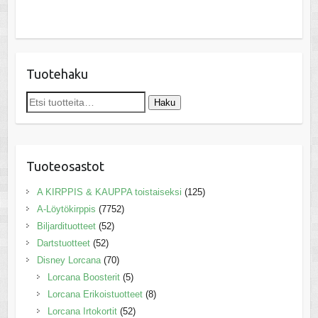
Tuotehaku
Etsi:
Haku
Tuoteosastot
A KIRPPIS & KAUPPA toistaiseksi
(125)
A-Löytökirppis
(7752)
Biljardituotteet
(52)
Dartstuotteet
(52)
Disney Lorcana
(70)
Lorcana Boosterit
(5)
Lorcana Erikoistuotteet
(8)
Lorcana Irtokortit
(52)