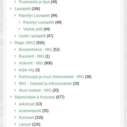
Postimerkit ja liput
(49)
Lautapelit
(186)
Käytetyt Lautapelit
(94)
Käytetyt Lautapelit
(48)
Vanhat pelit
(44)
Uudet Lautapelit
(47)
Magic (MtG)
(916)
Boosterboksit - MtG
(52)
Boosterit - MtG
(1)
Irtokortit - MtG
(806)
kirjat mtg
(3)
Korttisuojat ja muut oheistuotteet - MtG
(38)
MtG - Julisteet ja erikoistuotteet
(19)
Muut tuotteet - MtG
(20)
Mainoslahjat & Koristeet
(677)
aukaisijat
(13)
avaimenperät
(35)
Koristeet
(318)
Lasiset
(126)