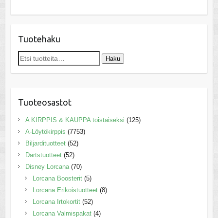
Tuotehaku
Etsi:
Haku
Tuoteosastot
A KIRPPIS & KAUPPA toistaiseksi
(125)
A-Löytökirppis
(7753)
Biljardituotteet
(52)
Dartstuotteet
(52)
Disney Lorcana
(70)
Lorcana Boosterit
(5)
Lorcana Erikoistuotteet
(8)
Lorcana Irtokortit
(52)
Lorcana Valmispakat
(4)