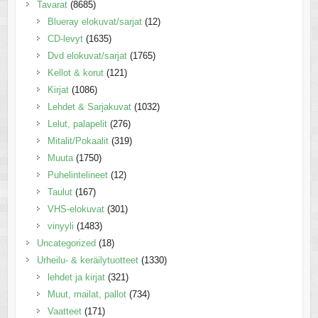
Tavarat
(8685)
Blueray elokuvat/sarjat
(12)
CD-levyt
(1635)
Dvd elokuvat/sarjat
(1765)
Kellot & korut
(121)
Kirjat
(1086)
Lehdet & Sarjakuvat
(1032)
Lelut, palapelit
(276)
Mitalit/Pokaalit
(319)
Muuta
(1750)
Puhelintelineet
(12)
Taulut
(167)
VHS-elokuvat
(301)
vinyyli
(1483)
Uncategorized
(18)
Urheilu- & keräilytuotteet
(1330)
lehdet ja kirjat
(321)
Muut, mailat, pallot
(734)
Vaatteet
(171)