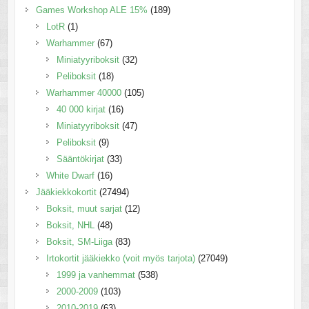
Games Workshop ALE 15%
(189)
LotR
(1)
Warhammer
(67)
Miniatyyriboksit
(32)
Peliboksit
(18)
Warhammer 40000
(105)
40 000 kirjat
(16)
Miniatyyriboksit
(47)
Peliboksit
(9)
Sääntökirjat
(33)
White Dwarf
(16)
Jääkiekkokortit
(27494)
Boksit, muut sarjat
(12)
Boksit, NHL
(48)
Boksit, SM-Liiga
(83)
Irtokortit jääkiekko (voit myös tarjota)
(27049)
1999 ja vanhemmat
(538)
2000-2009
(103)
2010-2019
(63)