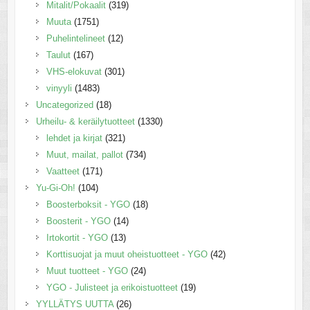
Mitalit/Pokaalit
(319)
Muuta
(1751)
Puhelintelineet
(12)
Taulut
(167)
VHS-elokuvat
(301)
vinyyli
(1483)
Uncategorized
(18)
Urheilu- & keräilytuotteet
(1330)
lehdet ja kirjat
(321)
Muut, mailat, pallot
(734)
Vaatteet
(171)
Yu-Gi-Oh!
(104)
Boosterboksit - YGO
(18)
Boosterit - YGO
(14)
Irtokortit - YGO
(13)
Korttisuojat ja muut oheistuotteet - YGO
(42)
Muut tuotteet - YGO
(24)
YGO - Julisteet ja erikoistuotteet
(19)
YYLLÄTYS UUTTA
(26)