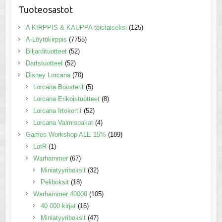
Tuoteosastot
A KIRPPIS & KAUPPA toistaiseksi
(125)
A-Löytökirppis
(7755)
Biljardituotteet
(52)
Dartstuotteet
(52)
Disney Lorcana
(70)
Lorcana Boosterit
(5)
Lorcana Erikoistuotteet
(8)
Lorcana Irtokortit
(52)
Lorcana Valmispakat
(4)
Games Workshop ALE 15%
(189)
LotR
(1)
Warhammer
(67)
Miniatyyriboksit
(32)
Peliboksit
(18)
Warhammer 40000
(105)
40 000 kirjat
(16)
Miniatyyriboksit
(47)