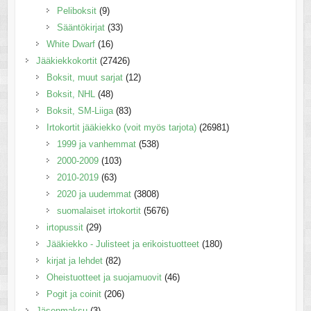
Peliboksit
(9)
Sääntökirjat
(33)
White Dwarf
(16)
Jääkiekkokortit
(27426)
Boksit, muut sarjat
(12)
Boksit, NHL
(48)
Boksit, SM-Liiga
(83)
Irtokortit jääkiekko (voit myös tarjota)
(26981)
1999 ja vanhemmat
(538)
2000-2009
(103)
2010-2019
(63)
2020 ja uudemmat
(3808)
suomalaiset irtokortit
(5676)
irtopussit
(29)
Jääkiekko - Julisteet ja erikoistuotteet
(180)
kirjat ja lehdet
(82)
Oheistuotteet ja suojamuovit
(46)
Pogit ja coinit
(206)
Jäsenmaksu
(3)