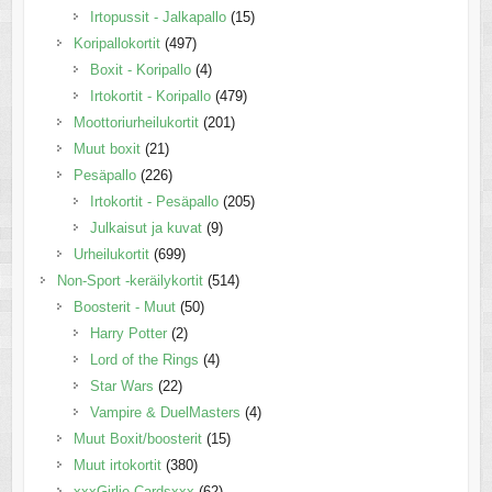
Irtopussit - Jalkapallo
(15)
Koripallokortit
(497)
Boxit - Koripallo
(4)
Irtokortit - Koripallo
(479)
Moottoriurheilukortit
(201)
Muut boxit
(21)
Pesäpallo
(226)
Irtokortit - Pesäpallo
(205)
Julkaisut ja kuvat
(9)
Urheilukortit
(699)
Non-Sport -keräilykortit
(514)
Boosterit - Muut
(50)
Harry Potter
(2)
Lord of the Rings
(4)
Star Wars
(22)
Vampire & DuelMasters
(4)
Muut Boxit/boosterit
(15)
Muut irtokortit
(380)
xxxGirlie Cardsxxx
(62)