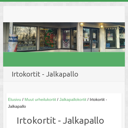
Skip
to
content
Irtokortit - Jalkapallo
Etusivu
/
Muut urheilukortit
/
Jalkapallokortit
/ Irtokortit -
Jalkapallo
Irtokortit - Jalkapallo