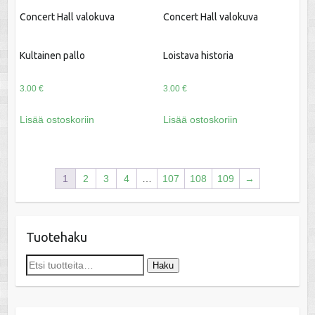
Concert Hall valokuva
Concert Hall valokuva
Kultainen pallo
Loistava historia
3.00
€
3.00
€
Lisää ostoskoriin
Lisää ostoskoriin
1
2
3
4
…
107
108
109
→
Tuotehaku
Etsi:
Haku