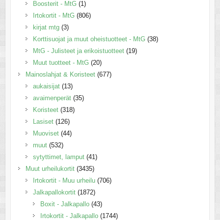
Boosterit - MtG
(1)
Irtokortit - MtG
(806)
kirjat mtg
(3)
Korttisuojat ja muut oheistuotteet - MtG
(38)
MtG - Julisteet ja erikoistuotteet
(19)
Muut tuotteet - MtG
(20)
Mainoslahjat & Koristeet
(677)
aukaisijat
(13)
avaimenperät
(35)
Koristeet
(318)
Lasiset
(126)
Muoviset
(44)
muut
(532)
sytyttimet, lamput
(41)
Muut urheilukortit
(3435)
Irtokortit - Muu urheilu
(706)
Jalkapallokortit
(1872)
Boxit - Jalkapallo
(43)
Irtokortit - Jalkapallo
(1744)