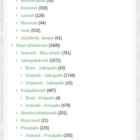
avaimenperät
(35)
Koristeet
(318)
Lasiset
(126)
Muoviset
(44)
muut
(532)
sytyttimet, lamput
(41)
Muut urheilukortit
(3490)
Irtokortit - Muu urheilu
(761)
Jalkapallokortit
(1872)
Boxit - Jalkapallo
(43)
Irtokortit - Jalkapallo
(1744)
Irtopussit - Jalkapallo
(15)
Koripallokortit
(497)
Boxit - Koripallo
(4)
Irtokortit - Koripallo
(479)
Moottoriurheilukortit
(201)
Muut boxit
(21)
Pesäpallo
(226)
Irtokortit - Pesäpallo
(205)