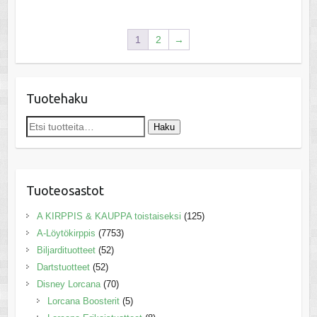
1
2
→
Tuotehaku
Etsi:
Haku
Tuoteosastot
A KIRPPIS & KAUPPA toistaiseksi
(125)
A-Löytökirppis
(7753)
Biljardituotteet
(52)
Dartstuotteet
(52)
Disney Lorcana
(70)
Lorcana Boosterit
(5)