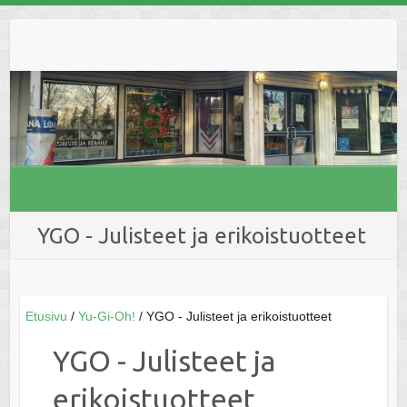
Skip
to
content
YGO - Julisteet ja erikoistuotteet
Etusivu
/
Yu-Gi-Oh!
/ YGO - Julisteet ja erikoistuotteet
YGO - Julisteet ja
erikoistuotteet