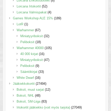
Lorcana Erikoistuotteet
(8)
Lorcana Irtokortit
(52)
Lorcana Valmispakat
(4)
Games Workshop ALE 15%
(189)
LotR
(1)
Warhammer
(67)
Miniatyyriboksit
(32)
Peliboksit
(18)
Warhammer 40000
(105)
40 000 kirjat
(16)
Miniatyyriboksit
(47)
Peliboksit
(9)
Sääntökirjat
(33)
White Dwarf
(16)
Jääkiekkokortit
(27494)
Boksit, muut sarjat
(12)
Boksit, NHL
(48)
Boksit, SM-Liiga
(83)
Irtokortit jääkiekko (voit myös tarjota)
(27049)