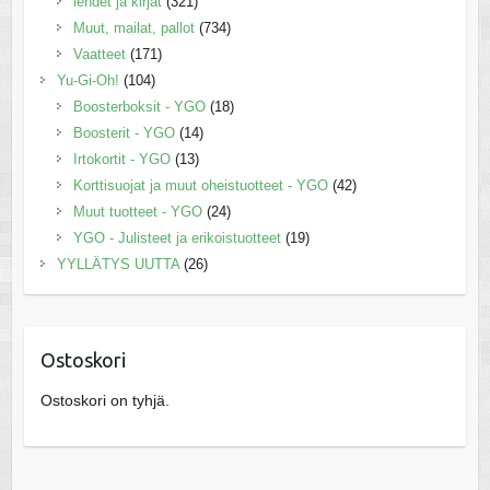
lehdet ja kirjat
(321)
Muut, mailat, pallot
(734)
Vaatteet
(171)
Yu-Gi-Oh!
(104)
Boosterboksit - YGO
(18)
Boosterit - YGO
(14)
Irtokortit - YGO
(13)
Korttisuojat ja muut oheistuotteet - YGO
(42)
Muut tuotteet - YGO
(24)
YGO - Julisteet ja erikoistuotteet
(19)
YYLLÄTYS UUTTA
(26)
Ostoskori
Ostoskori on tyhjä.