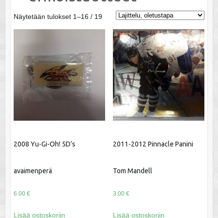
Näytetään tulokset 1–16 / 19
2008 Yu-Gi-Oh! 5D’s
2011-2012 Pinnacle Panini
avaimenperä
Tom Mandell
6.00
€
3.00
€
Lisää ostoskoriin
Lisää ostoskoriin