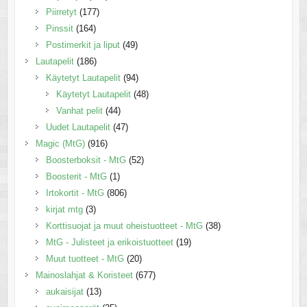
Piirretyt
(177)
Pinssit
(164)
Postimerkit ja liput
(49)
Lautapelit
(186)
Käytetyt Lautapelit
(94)
Käytetyt Lautapelit
(48)
Vanhat pelit
(44)
Uudet Lautapelit
(47)
Magic (MtG)
(916)
Boosterboksit - MtG
(52)
Boosterit - MtG
(1)
Irtokortit - MtG
(806)
kirjat mtg
(3)
Korttisuojat ja muut oheistuotteet - MtG
(38)
MtG - Julisteet ja erikoistuotteet
(19)
Muut tuotteet - MtG
(20)
Mainoslahjat & Koristeet
(677)
aukaisijat
(13)