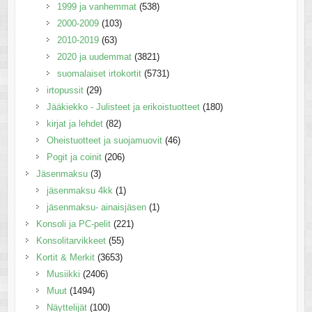
1999 ja vanhemmat
(538)
2000-2009
(103)
2010-2019
(63)
2020 ja uudemmat
(3821)
suomalaiset irtokortit
(5731)
irtopussit
(29)
Jääkiekko - Julisteet ja erikoistuotteet
(180)
kirjat ja lehdet
(82)
Oheistuotteet ja suojamuovit
(46)
Pogit ja coinit
(206)
Jäsenmaksu
(3)
jäsenmaksu 4kk
(1)
jäsenmaksu- ainaisjäsen
(1)
Konsoli ja PC-pelit
(221)
Konsolitarvikkeet
(55)
Kortit & Merkit
(3653)
Musiikki
(2406)
Muut
(1494)
Näyttelijät
(100)