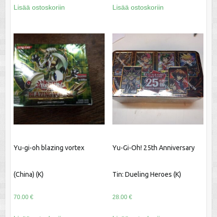
Lisää ostoskoriin
Lisää ostoskoriin
Yu-gi-oh blazing vortex
Yu-Gi-Oh! 25th Anniversary
(China) (K)
Tin: Dueling Heroes (K)
70.00
€
28.00
€