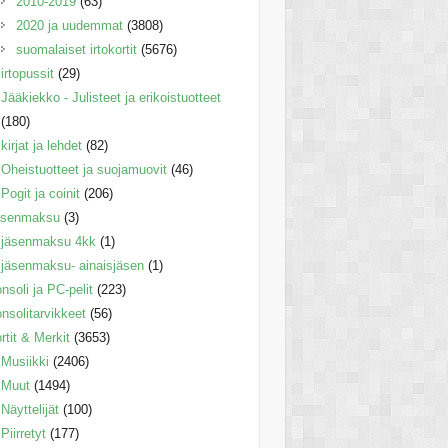
2010-2019
(63)
2020 ja uudemmat
(3808)
suomalaiset irtokortit
(5676)
irtopussit
(29)
Jääkiekko - Julisteet ja erikoistuotteet
(180)
kirjat ja lehdet
(82)
Oheistuotteet ja suojamuovit
(46)
Pogit ja coinit
(206)
äsenmaksu
(3)
jäsenmaksu 4kk
(1)
jäsenmaksu- ainaisjäsen
(1)
nsoli ja PC-pelit
(223)
nsolitarvikkeet
(56)
rtit & Merkit
(3653)
Musiikki
(2406)
Muut
(1494)
Näyttelijät
(100)
Piirretyt
(177)