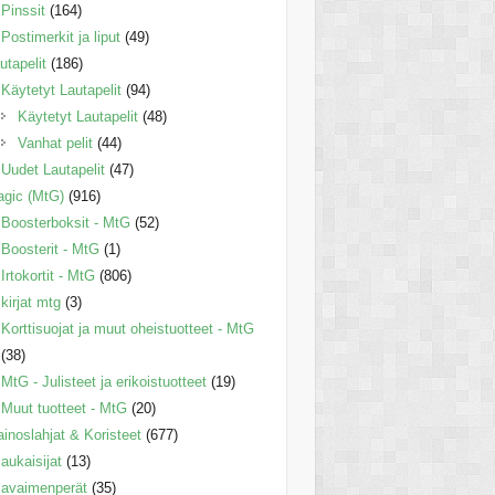
Pinssit
(164)
Postimerkit ja liput
(49)
utapelit
(186)
Käytetyt Lautapelit
(94)
Käytetyt Lautapelit
(48)
Vanhat pelit
(44)
Uudet Lautapelit
(47)
gic (MtG)
(916)
Boosterboksit - MtG
(52)
Boosterit - MtG
(1)
Irtokortit - MtG
(806)
kirjat mtg
(3)
Korttisuojat ja muut oheistuotteet - MtG
(38)
MtG - Julisteet ja erikoistuotteet
(19)
Muut tuotteet - MtG
(20)
inoslahjat & Koristeet
(677)
aukaisijat
(13)
avaimenperät
(35)