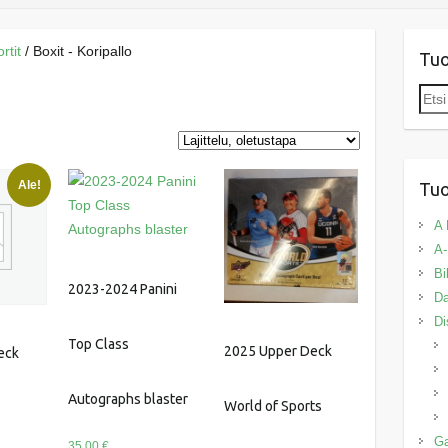
rtit
/ Boxit - Koripallo
Tu
Etsi:
Ale!
Tuo
A 
A-
Bi
2023-2024 Panini
Da
Di
Top Class
2025 Upper Deck
eck
Autographs blaster
World of Sports
G
35.00
€