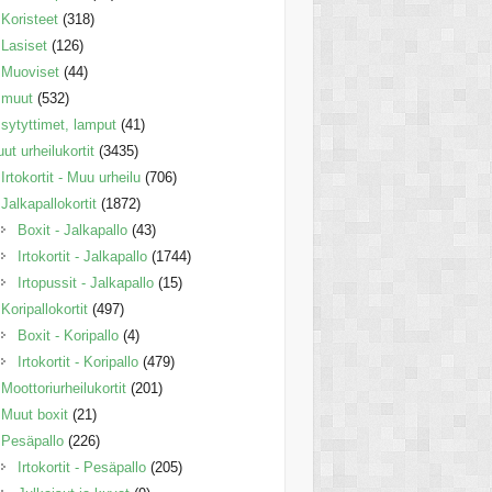
Koristeet
(318)
Lasiset
(126)
Muoviset
(44)
muut
(532)
sytyttimet, lamput
(41)
ut urheilukortit
(3435)
Irtokortit - Muu urheilu
(706)
Jalkapallokortit
(1872)
Boxit - Jalkapallo
(43)
Irtokortit - Jalkapallo
(1744)
Irtopussit - Jalkapallo
(15)
Koripallokortit
(497)
Boxit - Koripallo
(4)
Irtokortit - Koripallo
(479)
Moottoriurheilukortit
(201)
Muut boxit
(21)
Pesäpallo
(226)
Irtokortit - Pesäpallo
(205)