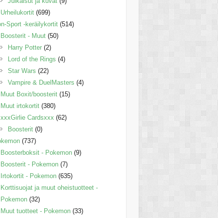
Julkaisut ja kuvat
(9)
Urheilukortit
(699)
n-Sport -keräilykortit
(514)
Boosterit - Muut
(50)
Harry Potter
(2)
Lord of the Rings
(4)
Star Wars
(22)
Vampire & DuelMasters
(4)
Muut Boxit/boosterit
(15)
Muut irtokortit
(380)
xxxGirlie Cardsxxx
(62)
Boosterit
(0)
okemon
(737)
Boosterboksit - Pokemon
(9)
Boosterit - Pokemon
(7)
Irtokortit - Pokemon
(635)
Korttisuojat ja muut oheistuotteet -
Pokemon
(32)
Muut tuotteet - Pokemon
(33)