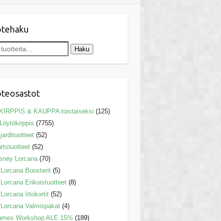
otehaku
Haku
teosastot
KIRPPIS & KAUPPA toistaiseksi
(125)
Löytökirppis
(7755)
ljardituotteet
(52)
rtstuotteet
(52)
sney Lorcana
(70)
Lorcana Boosterit
(5)
Lorcana Erikoistuotteet
(8)
Lorcana Irtokortit
(52)
Lorcana Valmispakat
(4)
ames Workshop ALE 15%
(189)