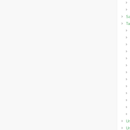
Sa
Ta
Un
Ur