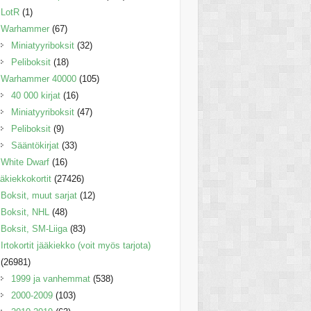
LotR
(1)
Warhammer
(67)
Miniatyyriboksit
(32)
Peliboksit
(18)
Warhammer 40000
(105)
40 000 kirjat
(16)
Miniatyyriboksit
(47)
Peliboksit
(9)
Sääntökirjat
(33)
White Dwarf
(16)
äkiekkokortit
(27426)
Boksit, muut sarjat
(12)
Boksit, NHL
(48)
Boksit, SM-Liiga
(83)
Irtokortit jääkiekko (voit myös tarjota)
(26981)
1999 ja vanhemmat
(538)
2000-2009
(103)