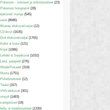
Pokemon - Julisteet ja erikoistuotteet
(23)
Pokemon hologramit
(28)
rjakuvat/ manga
(545)
varat
(8686)
Blueray elokuvat/sarjat
(12)
CD-levyt
(1635)
Dvd elokuvat/sarjat
(1765)
Kellot & korut
(121)
Kirjat
(1086)
Lehdet & Sarjakuvat
(1032)
Lelut, palapelit
(276)
Mitalit/Pokaalit
(319)
Muuta
(1751)
Puhelintelineet
(12)
Taulut
(167)
VHS-elokuvat
(301)
vinyyli
(1483)
categorized
(18)
heilu- & keräilytuotteet
(1330)