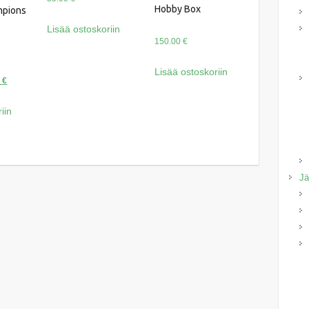
Hobby Box
mpions
Lisää ostoskoriin
150.00
€
Lisää ostoskoriin
räinen
Nykyinen
0
€
hinta
iin
on:
 €.
350.00 €.
Jä