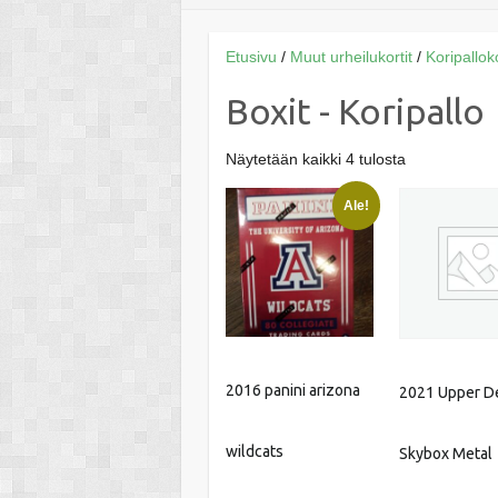
Etusivu
/
Muut urheilukortit
/
Koripalloko
Boxit - Koripallo
Näytetään kaikki 4 tulosta
Ale!
2016 panini arizona
2021 Upper D
wildcats
Skybox Metal