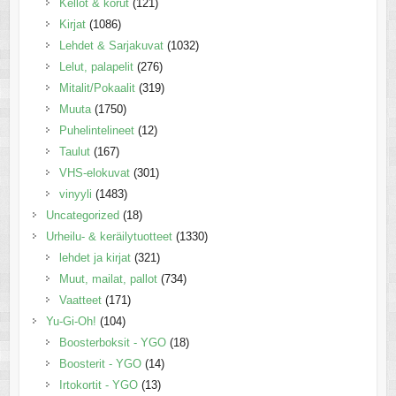
Kellot & korut
(121)
Kirjat
(1086)
Lehdet & Sarjakuvat
(1032)
Lelut, palapelit
(276)
Mitalit/Pokaalit
(319)
Muuta
(1750)
Puhelintelineet
(12)
Taulut
(167)
VHS-elokuvat
(301)
vinyyli
(1483)
Uncategorized
(18)
Urheilu- & keräilytuotteet
(1330)
lehdet ja kirjat
(321)
Muut, mailat, pallot
(734)
Vaatteet
(171)
Yu-Gi-Oh!
(104)
Boosterboksit - YGO
(18)
Boosterit - YGO
(14)
Irtokortit - YGO
(13)