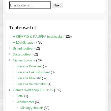
Etsi:
Haku
Tuoteosastot
A KIRPPIS & KAUPPA toistaiseksi
(125)
A-Löytökirppis
(7753)
Biljardituotteet
(52)
Dartstuotteet
(52)
Disney Lorcana
(70)
Lorcana Boosterit
(5)
Lorcana Erikoistuotteet
(8)
Lorcana Irtokortit
(52)
Lorcana Valmispakat
(4)
Games Workshop ALE 15%
(189)
LotR
(1)
Warhammer
(67)
Miniatyyriboksit
(32)