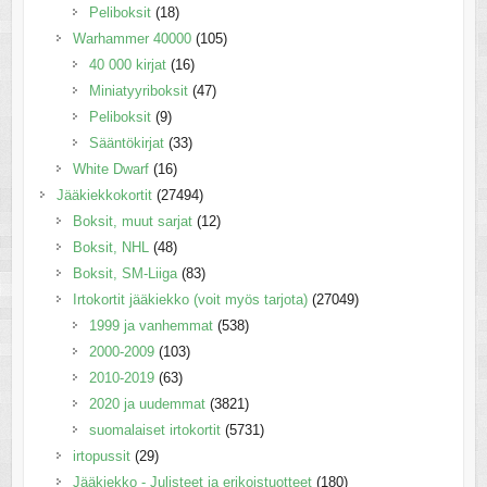
Peliboksit
(18)
Warhammer 40000
(105)
40 000 kirjat
(16)
Miniatyyriboksit
(47)
Peliboksit
(9)
Sääntökirjat
(33)
White Dwarf
(16)
Jääkiekkokortit
(27494)
Boksit, muut sarjat
(12)
Boksit, NHL
(48)
Boksit, SM-Liiga
(83)
Irtokortit jääkiekko (voit myös tarjota)
(27049)
1999 ja vanhemmat
(538)
2000-2009
(103)
2010-2019
(63)
2020 ja uudemmat
(3821)
suomalaiset irtokortit
(5731)
irtopussit
(29)
Jääkiekko - Julisteet ja erikoistuotteet
(180)