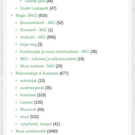
Vanhat pelit
(44)
Uudet Lautapelit
(47)
Magic (MtG)
(916)
Boosterboksit - MtG
(52)
Boosterit - MtG
(1)
Irtokortit - MtG
(806)
kirjat mtg
(3)
Korttisuojat ja muut oheistuotteet - MtG
(38)
MtG - Julisteet ja erikoistuotteet
(19)
Muut tuotteet - MtG
(20)
Mainoslahjat & Koristeet
(677)
aukaisijat
(13)
avaimenperät
(35)
Koristeet
(318)
Lasiset
(126)
Muoviset
(44)
muut
(532)
sytyttimet, lamput
(41)
Muut urheilukortit
(3490)