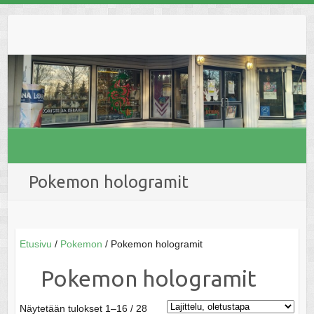
Skip
to
content
Pokemon hologramit
Etusivu
/
Pokemon
/ Pokemon hologramit
Pokemon hologramit
Näytetään tulokset 1–16 / 28