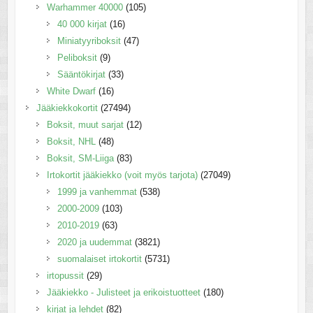
Warhammer 40000
(105)
40 000 kirjat
(16)
Miniatyyriboksit
(47)
Peliboksit
(9)
Sääntökirjat
(33)
White Dwarf
(16)
Jääkiekkokortit
(27494)
Boksit, muut sarjat
(12)
Boksit, NHL
(48)
Boksit, SM-Liiga
(83)
Irtokortit jääkiekko (voit myös tarjota)
(27049)
1999 ja vanhemmat
(538)
2000-2009
(103)
2010-2019
(63)
2020 ja uudemmat
(3821)
suomalaiset irtokortit
(5731)
irtopussit
(29)
Jääkiekko - Julisteet ja erikoistuotteet
(180)
kirjat ja lehdet
(82)