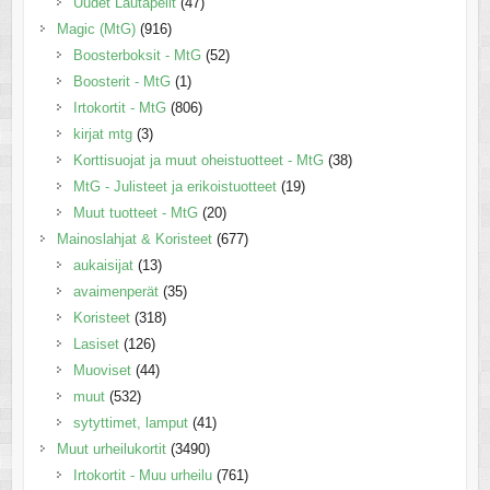
Uudet Lautapelit
(47)
Magic (MtG)
(916)
Boosterboksit - MtG
(52)
Boosterit - MtG
(1)
Irtokortit - MtG
(806)
kirjat mtg
(3)
Korttisuojat ja muut oheistuotteet - MtG
(38)
MtG - Julisteet ja erikoistuotteet
(19)
Muut tuotteet - MtG
(20)
Mainoslahjat & Koristeet
(677)
aukaisijat
(13)
avaimenperät
(35)
Koristeet
(318)
Lasiset
(126)
Muoviset
(44)
muut
(532)
sytyttimet, lamput
(41)
Muut urheilukortit
(3490)
Irtokortit - Muu urheilu
(761)