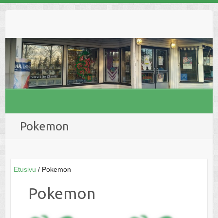
Skip
to
content
Pokemon
Etusivu
/ Pokemon
Pokemon