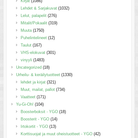
Kirjat
(1086)
Lehdet & Sarjakuvat
(1032)
Lelut, palapelit
(276)
Mitalit/Pokaalit
(319)
Muuta
(1750)
Puhelintelineet
(12)
Taulut
(167)
VHS-elokuvat
(301)
vinyyli
(1483)
Uncategorized
(18)
Urheilu- & keräilytuotteet
(1330)
lehdet ja kirjat
(321)
Muut, mailat, pallot
(734)
Vaatteet
(171)
Yu-Gi-Oh!
(104)
Boosterboksit - YGO
(18)
Boosterit - YGO
(14)
Irtokortit - YGO
(13)
Korttisuojat ja muut oheistuotteet - YGO
(42)