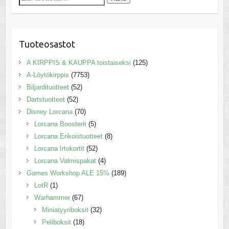
Tuoteosastot
A KIRPPIS & KAUPPA toistaiseksi
(125)
A-Löytökirppis
(7753)
Biljardituotteet
(52)
Dartstuotteet
(52)
Disney Lorcana
(70)
Lorcana Boosterit
(5)
Lorcana Erikoistuotteet
(8)
Lorcana Irtokortit
(52)
Lorcana Valmispakat
(4)
Games Workshop ALE 15%
(189)
LotR
(1)
Warhammer
(67)
Miniatyyriboksit
(32)
Peliboksit
(18)