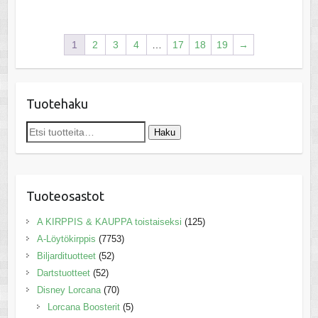
1
2
3
4
…
17
18
19
→
Tuotehaku
Etsi:
Haku
Tuoteosastot
A KIRPPIS & KAUPPA toistaiseksi
(125)
A-Löytökirppis
(7753)
Biljardituotteet
(52)
Dartstuotteet
(52)
Disney Lorcana
(70)
Lorcana Boosterit
(5)