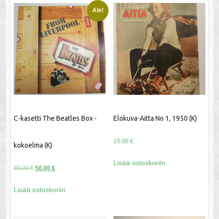
Ale!
C-kasetti The Beatles Box -
Elokuva-Aitta No 1, 1950 (K)
15.00
€
kokoelma (K)
Lisää ostoskoriin
Alkuperäinen
Nykyinen
80.00
€
50.00
€
hinta
hinta
Lisää ostoskoriin
oli:
on:
80.00 €.
50.00 €.