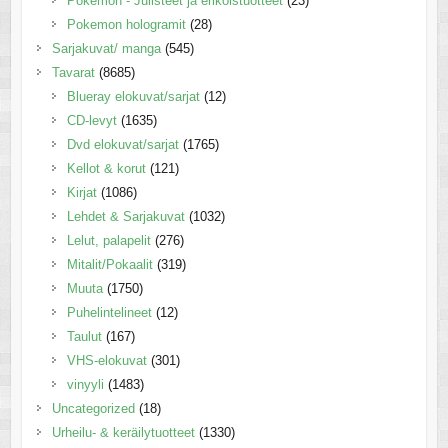
Pokemon - Julisteet ja erikoistuotteet
(23)
Pokemon hologramit
(28)
Sarjakuvat/ manga
(545)
Tavarat
(8685)
Blueray elokuvat/sarjat
(12)
CD-levyt
(1635)
Dvd elokuvat/sarjat
(1765)
Kellot & korut
(121)
Kirjat
(1086)
Lehdet & Sarjakuvat
(1032)
Lelut, palapelit
(276)
Mitalit/Pokaalit
(319)
Muuta
(1750)
Puhelintelineet
(12)
Taulut
(167)
VHS-elokuvat
(301)
vinyyli
(1483)
Uncategorized
(18)
Urheilu- & keräilytuotteet
(1330)