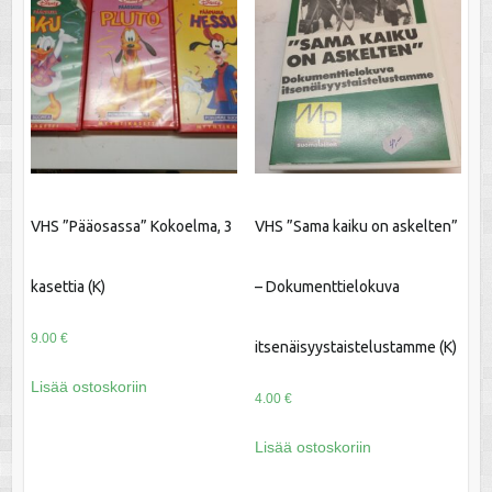
VHS ”Pääosassa” Kokoelma, 3
VHS ”Sama kaiku on askelten”
kasettia (K)
– Dokumenttielokuva
9.00
€
itsenäisyystaistelustamme (K)
Lisää ostoskoriin
4.00
€
Lisää ostoskoriin