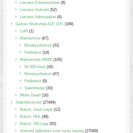
Lorcana Erikoistuotteet
(8)
Lorcana Irtokortit
(52)
Lorcana Valmispakat
(4)
Games Workshop ALE 15%
(189)
LotR
(1)
Warhammer
(67)
Miniatyyriboksit
(32)
Peliboksit
(18)
Warhammer 40000
(105)
40 000 kirjat
(16)
Miniatyyriboksit
(47)
Peliboksit
(9)
Sääntökirjat
(33)
White Dwarf
(16)
Jääkiekkokortit
(27494)
Boksit, muut sarjat
(12)
Boksit, NHL
(48)
Boksit, SM-Liiga
(83)
Irtokortit jääkiekko (voit myös tarjota)
(27049)