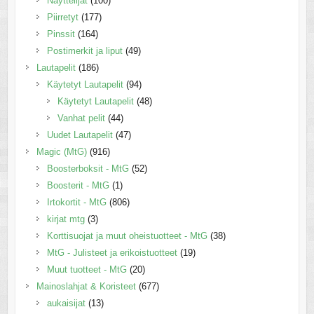
Näyttelijät
(100)
Piirretyt
(177)
Pinssit
(164)
Postimerkit ja liput
(49)
Lautapelit
(186)
Käytetyt Lautapelit
(94)
Käytetyt Lautapelit
(48)
Vanhat pelit
(44)
Uudet Lautapelit
(47)
Magic (MtG)
(916)
Boosterboksit - MtG
(52)
Boosterit - MtG
(1)
Irtokortit - MtG
(806)
kirjat mtg
(3)
Korttisuojat ja muut oheistuotteet - MtG
(38)
MtG - Julisteet ja erikoistuotteet
(19)
Muut tuotteet - MtG
(20)
Mainoslahjat & Koristeet
(677)
aukaisijat
(13)