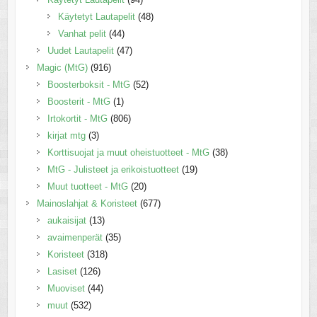
Käytetyt Lautapelit
(48)
Vanhat pelit
(44)
Uudet Lautapelit
(47)
Magic (MtG)
(916)
Boosterboksit - MtG
(52)
Boosterit - MtG
(1)
Irtokortit - MtG
(806)
kirjat mtg
(3)
Korttisuojat ja muut oheistuotteet - MtG
(38)
MtG - Julisteet ja erikoistuotteet
(19)
Muut tuotteet - MtG
(20)
Mainoslahjat & Koristeet
(677)
aukaisijat
(13)
avaimenperät
(35)
Koristeet
(318)
Lasiset
(126)
Muoviset
(44)
muut
(532)