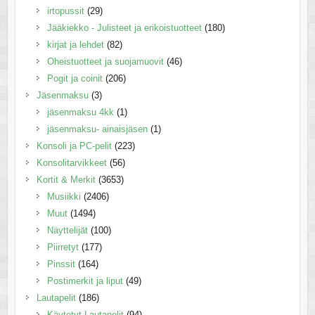
irtopussit
(29)
Jääkiekko - Julisteet ja erikoistuotteet
(180)
kirjat ja lehdet
(82)
Oheistuotteet ja suojamuovit
(46)
Pogit ja coinit
(206)
Jäsenmaksu
(3)
jäsenmaksu 4kk
(1)
jäsenmaksu- ainaisjäsen
(1)
Konsoli ja PC-pelit
(223)
Konsolitarvikkeet
(56)
Kortit & Merkit
(3653)
Musiikki
(2406)
Muut
(1494)
Näyttelijät
(100)
Piirretyt
(177)
Pinssit
(164)
Postimerkit ja liput
(49)
Lautapelit
(186)
Käytetyt Lautapelit
(94)