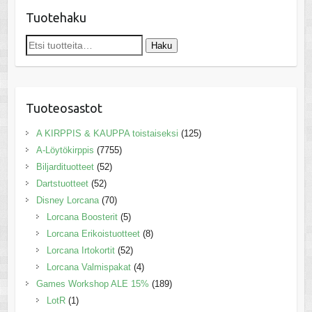
Tuotehaku
Etsi:
Haku
Tuoteosastot
A KIRPPIS & KAUPPA toistaiseksi
(125)
A-Löytökirppis
(7755)
Biljardituotteet
(52)
Dartstuotteet
(52)
Disney Lorcana
(70)
Lorcana Boosterit
(5)
Lorcana Erikoistuotteet
(8)
Lorcana Irtokortit
(52)
Lorcana Valmispakat
(4)
Games Workshop ALE 15%
(189)
LotR
(1)