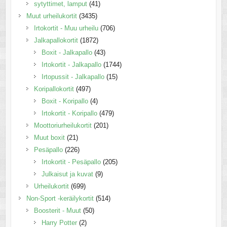
sytyttimet, lamput
(41)
Muut urheilukortit
(3435)
Irtokortit - Muu urheilu
(706)
Jalkapallokortit
(1872)
Boxit - Jalkapallo
(43)
Irtokortit - Jalkapallo
(1744)
Irtopussit - Jalkapallo
(15)
Koripallokortit
(497)
Boxit - Koripallo
(4)
Irtokortit - Koripallo
(479)
Moottoriurheilukortit
(201)
Muut boxit
(21)
Pesäpallo
(226)
Irtokortit - Pesäpallo
(205)
Julkaisut ja kuvat
(9)
Urheilukortit
(699)
Non-Sport -keräilykortit
(514)
Boosterit - Muut
(50)
Harry Potter
(2)