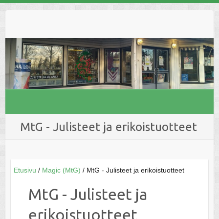
Skip
to
content
MtG - Julisteet ja erikoistuotteet
Etusivu
/
Magic (MtG)
/ MtG - Julisteet ja erikoistuotteet
MtG - Julisteet ja
erikoistuotteet