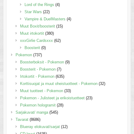
Lord of the Rings
(4)
Star Wars
(22)
Vampire & DuelMasters
(4)
Muut Boxit/boosterit
(15)
Muut irtokortit
(380)
xxxGirlie Cardsxxx
(62)
Boosterit
(0)
Pokemon
(737)
Boosterboksit - Pokemon
(9)
Boosterit - Pokemon
(7)
Irtokortit - Pokemon
(635)
Korttisuojat ja muut oheistuotteet - Pokemon
(32)
Muut tuotteet - Pokemon
(33)
Pokemon - Julisteet ja erikoistuotteet
(23)
Pokemon hologramit
(28)
Sarjakuvat/ manga
(545)
Tavarat
(8686)
Blueray elokuvat/sarjat
(12)
CD-levyt
(1635)