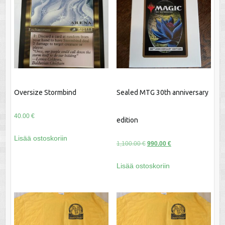
Oversize Stormbind
Sealed MTG 30th anniversary
40.00
€
edition
Lisää ostoskoriin
Alkuperäinen
Nykyinen
1,100.00
€
990.00
€
hinta
hinta
Lisää ostoskoriin
oli:
on:
1,100.00 €.
990.00 €.