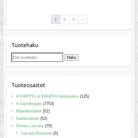
1
2
3
→
Tuotehaku
Etsi:
Haku
Tuoteosastot
A KIRPPIS & KAUPPA toistaiseksi
(125)
A-Löytökirppis
(7753)
Biljardituotteet
(52)
Dartstuotteet
(52)
Disney Lorcana
(70)
Lorcana Boosterit
(5)