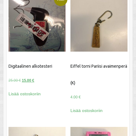
Digitaalinen alkotesteri
Eiffel torni Pariisi avaimenperä
Alkuperäinen
Nykyinen
25.00
€
15.00
€
(K)
hinta
hinta
Lisää ostoskoriin
oli:
on:
4.00
€
25.00 €.
15.00 €.
Lisää ostoskoriin