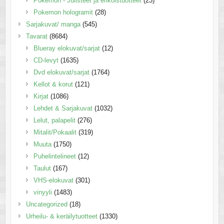
Pokemon - Julisteet ja erikoistuotteet
(23)
Pokemon hologramit
(28)
Sarjakuvat/ manga
(545)
Tavarat
(8684)
Blueray elokuvat/sarjat
(12)
CD-levyt
(1635)
Dvd elokuvat/sarjat
(1764)
Kellot & korut
(121)
Kirjat
(1086)
Lehdet & Sarjakuvat
(1032)
Lelut, palapelit
(276)
Mitalit/Pokaalit
(319)
Muuta
(1750)
Puhelintelineet
(12)
Taulut
(167)
VHS-elokuvat
(301)
vinyyli
(1483)
Uncategorized
(18)
Urheilu- & keräilytuotteet
(1330)