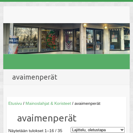
Skip
to
content
avaimenperät
Etusivu
/
Mainoslahjat & Koristeet
/ avaimenperät
avaimenperät
Näytetään tulokset 1–16 / 35