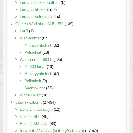
Lorcana Erikoistuotteet
(8)
Lorcana Irtokortit
(52)
Lorcana Valmispakat
(4)
Games Workshop ALE 15%
(189)
LotR
(1)
Warhammer
(67)
Miniatyyriboksit
(32)
Peliboksit
(18)
Warhammer 40000
(105)
40 000 kirjat
(16)
Miniatyyriboksit
(47)
Peliboksit
(9)
Sääntökirjat
(33)
White Dwarf
(16)
Jääkiekkokortit
(27494)
Boksit, muut sarjat
(12)
Boksit, NHL
(48)
Boksit, SM-Liiga
(83)
Irtokortit jääkiekko (voit myös tarjota)
(27049)