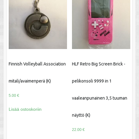
Finnish Volleyball Association
HLF Retro Big Screen Brick -
mitali/avaimenperä (K)
pelikonsoli 9999 in 1
5.00
€
vaaleanpunainen 3,5 tuuman
Lisää ostoskoriin
näyttö (K)
22.00
€