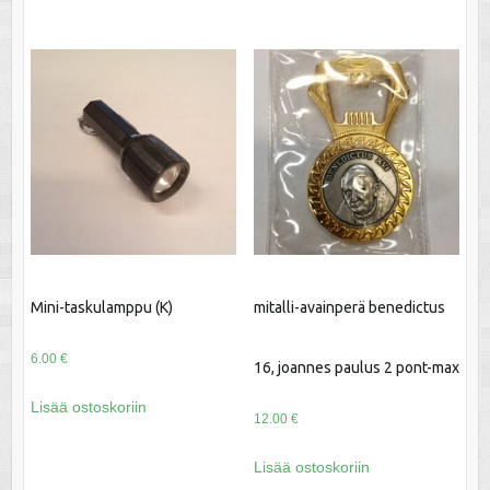
Mini-taskulamppu (K)
mitalli-avainperä benedictus
6.00
€
16, joannes paulus 2 pont-max
Lisää ostoskoriin
12.00
€
Lisää ostoskoriin