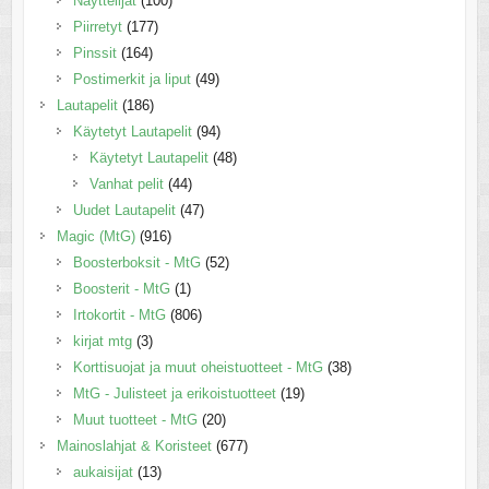
Näyttelijät
(100)
Piirretyt
(177)
Pinssit
(164)
Postimerkit ja liput
(49)
Lautapelit
(186)
Käytetyt Lautapelit
(94)
Käytetyt Lautapelit
(48)
Vanhat pelit
(44)
Uudet Lautapelit
(47)
Magic (MtG)
(916)
Boosterboksit - MtG
(52)
Boosterit - MtG
(1)
Irtokortit - MtG
(806)
kirjat mtg
(3)
Korttisuojat ja muut oheistuotteet - MtG
(38)
MtG - Julisteet ja erikoistuotteet
(19)
Muut tuotteet - MtG
(20)
Mainoslahjat & Koristeet
(677)
aukaisijat
(13)