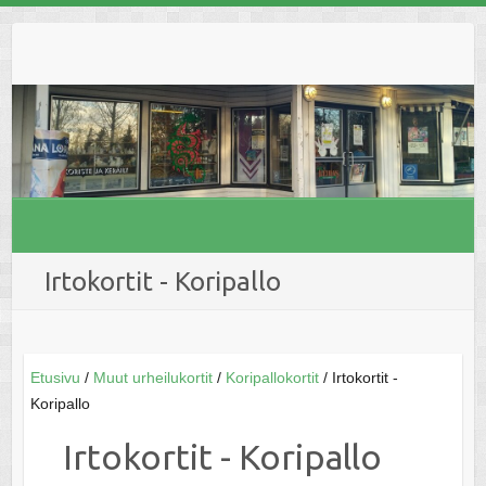
Skip
to
content
Irtokortit - Koripallo
Etusivu
/
Muut urheilukortit
/
Koripallokortit
/ Irtokortit -
Koripallo
Irtokortit - Koripallo