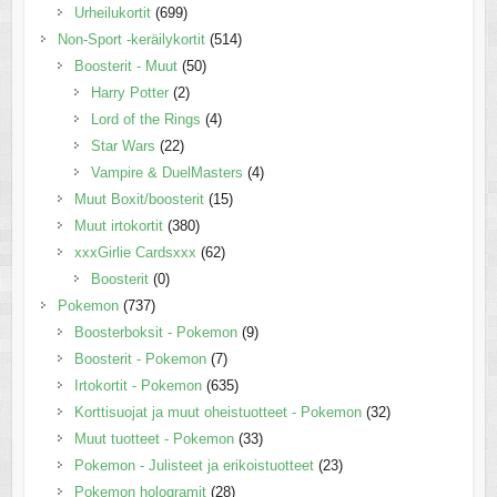
Urheilukortit
(699)
Non-Sport -keräilykortit
(514)
Boosterit - Muut
(50)
Harry Potter
(2)
Lord of the Rings
(4)
Star Wars
(22)
Vampire & DuelMasters
(4)
Muut Boxit/boosterit
(15)
Muut irtokortit
(380)
xxxGirlie Cardsxxx
(62)
Boosterit
(0)
Pokemon
(737)
Boosterboksit - Pokemon
(9)
Boosterit - Pokemon
(7)
Irtokortit - Pokemon
(635)
Korttisuojat ja muut oheistuotteet - Pokemon
(32)
Muut tuotteet - Pokemon
(33)
Pokemon - Julisteet ja erikoistuotteet
(23)
Pokemon hologramit
(28)