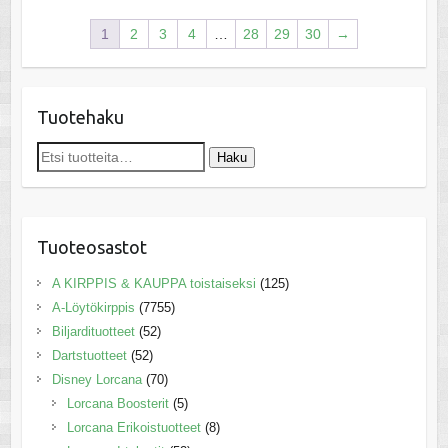
1
2
3
4
…
28
29
30
→
Tuotehaku
Etsi:
Haku
Tuoteosastot
A KIRPPIS & KAUPPA toistaiseksi
(125)
A-Löytökirppis
(7755)
Biljardituotteet
(52)
Dartstuotteet
(52)
Disney Lorcana
(70)
Lorcana Boosterit
(5)
Lorcana Erikoistuotteet
(8)