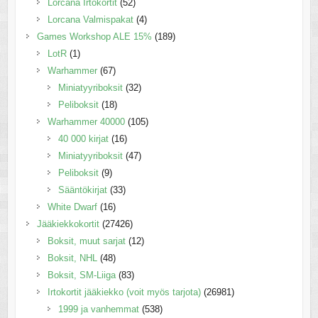
Lorcana Irtokortit
(52)
Lorcana Valmispakat
(4)
Games Workshop ALE 15%
(189)
LotR
(1)
Warhammer
(67)
Miniatyyriboksit
(32)
Peliboksit
(18)
Warhammer 40000
(105)
40 000 kirjat
(16)
Miniatyyriboksit
(47)
Peliboksit
(9)
Sääntökirjat
(33)
White Dwarf
(16)
Jääkiekkokortit
(27426)
Boksit, muut sarjat
(12)
Boksit, NHL
(48)
Boksit, SM-Liiga
(83)
Irtokortit jääkiekko (voit myös tarjota)
(26981)
1999 ja vanhemmat
(538)