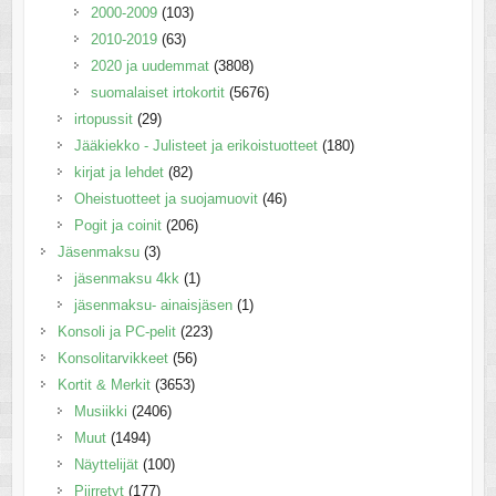
2000-2009
(103)
2010-2019
(63)
2020 ja uudemmat
(3808)
suomalaiset irtokortit
(5676)
irtopussit
(29)
Jääkiekko - Julisteet ja erikoistuotteet
(180)
kirjat ja lehdet
(82)
Oheistuotteet ja suojamuovit
(46)
Pogit ja coinit
(206)
Jäsenmaksu
(3)
jäsenmaksu 4kk
(1)
jäsenmaksu- ainaisjäsen
(1)
Konsoli ja PC-pelit
(223)
Konsolitarvikkeet
(56)
Kortit & Merkit
(3653)
Musiikki
(2406)
Muut
(1494)
Näyttelijät
(100)
Piirretyt
(177)