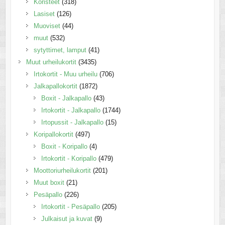
Koristeet
(318)
Lasiset
(126)
Muoviset
(44)
muut
(532)
sytyttimet, lamput
(41)
Muut urheilukortit
(3435)
Irtokortit - Muu urheilu
(706)
Jalkapallokortit
(1872)
Boxit - Jalkapallo
(43)
Irtokortit - Jalkapallo
(1744)
Irtopussit - Jalkapallo
(15)
Koripallokortit
(497)
Boxit - Koripallo
(4)
Irtokortit - Koripallo
(479)
Moottoriurheilukortit
(201)
Muut boxit
(21)
Pesäpallo
(226)
Irtokortit - Pesäpallo
(205)
Julkaisut ja kuvat
(9)