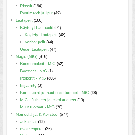
Pinssit
(164)
Postimerkit ja liput
(49)
Lautapelit
(186)
Käytetyt Lautapelit
(94)
Käytetyt Lautapelit
(48)
Vanhat pelit
(44)
Uudet Lautapelit
(47)
Magic (MtG)
(916)
Boosterboksit - MtG
(52)
Boosterit - MtG
(1)
Irtokortit - MtG
(806)
kirjat mtg
(3)
Korttisuojat ja muut oheistuotteet - MtG
(38)
MtG - Julisteet ja erikoistuotteet
(19)
Muut tuotteet - MtG
(20)
Mainoslahjat & Koristeet
(677)
aukaisijat
(13)
avaimenperät
(35)