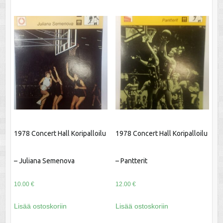
1978 Concert Hall Koripalloilu
1978 Concert Hall Koripalloilu
– Juliana Semenova
– Pantterit
10.00
€
12.00
€
Lisää ostoskoriin
Lisää ostoskoriin