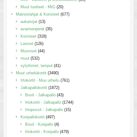
Muut tuotteet - MtG
(20)
Mainoslahjat & Koristeet
(677)
aukaisijat
(13)
avaimenperät
(35)
Koristeet
(318)
Lasiset
(126)
Muoviset
(44)
muut
(532)
sytyttimet, lamput
(41)
Muut urheilukortit
(3490)
Irtokortit - Muu urheilu
(761)
Jalkapallokortit
(1872)
Boxit - Jalkapallo
(43)
Irtokortit - Jalkapallo
(1744)
Irtopussit - Jalkapallo
(15)
Koripallokortit
(497)
Boxit - Koripallo
(4)
Irtokortit - Koripallo
(479)