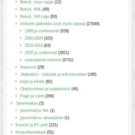
Boksit, muut sarjat
(12)
Boksit, NHL
(48)
Boksit, SM-Liiga
(83)
Irtokortit jääkiekko (voit myös tarjota)
(27049)
1999 ja vanhemmat
(538)
2000-2009
(103)
2010-2019
(63)
2020 ja uudemmat
(3821)
suomalaiset irtokortit
(5731)
irtopussit
(29)
Jääkiekko - Julisteet ja erikoistuotteet
(180)
kirjat ja lehdet
(82)
Oheistuotteet ja suojamuovit
(46)
Pogit ja coinit
(206)
Jäsenmaksu
(3)
jäsenmaksu 4kk
(1)
jäsenmaksu- ainaisjäsen
(1)
Konsoli ja PC-pelit
(221)
Konsolitarvikkeet
(55)