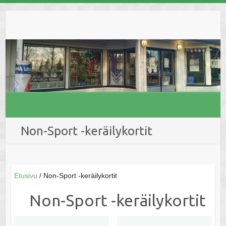
Skip
to
content
Non-Sport -keräilykortit
Etusivu
/ Non-Sport -keräilykortit
Non-Sport -keräilykortit