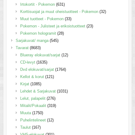
Irtokortit - Pokemon
(631)
Korttisuojat ja muut oheistuotteet - Pokemon
(32)
Muut tuotteet - Pokemon
(33)
Pokemon - Julisteet ja erikoistuotteet
(23)
Pokemon hologramit
(28)
Sarjakuvat/ manga
(545)
Tavarat
(8683)
Blueray elokuvat/sarjat
(12)
CD-levyt
(1635)
Dvd elokuvat/sarjat
(1764)
Kellot & korut
(121)
Kirjat
(1085)
Lehdet & Sarjakuvat
(1031)
Lelut, palapelit
(276)
Mitalit/Pokaalit
(319)
Muuta
(1750)
Puhelintelineet
(12)
Taulut
(167)
VHS-elokuvat
(301)