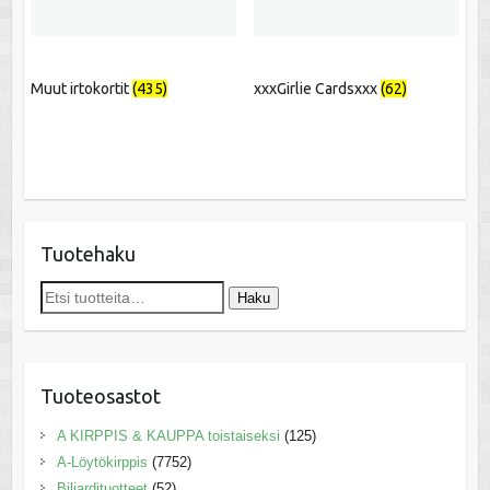
Muut irtokortit
(435)
xxxGirlie Cardsxxx
(62)
Tuotehaku
Etsi:
Haku
Tuoteosastot
A KIRPPIS & KAUPPA toistaiseksi
(125)
A-Löytökirppis
(7752)
Biljardituotteet
(52)