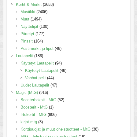
Kortit & Merkit
(3653)
Musiikki
(2406)
Muut
(1494)
Näyttelijät
(100)
Piirretyt
(177)
Pinssit
(164)
Postimerkit ja liput
(49)
Lautapelit
(186)
Käytetyt Lautapelit
(94)
Käytetyt Lautapelit
(48)
Vanhat pelit
(44)
Uudet Lautapelit
(47)
Magic (MtG)
(916)
Boosterboksit - MtG
(52)
Boosterit - MtG
(1)
Irtokortit - MtG
(806)
kirjat mtg
(3)
Korttisuojat ja muut oheistuotteet - MtG
(38)
MtG - Julisteet ja erikoistuotteet
(19)