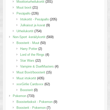
Moottoriurheilukortit
(201)
Muut boxit
(21)
Pesäpallo
(226)
Irtokortit - Pesäpallo
(205)
Julkaisut ja kuvat
(9)
Urheilukortit
(754)
Non-Sport -keräilykortit
(569)
Boosterit - Muut
(50)
Harry Potter
(2)
Lord of the Rings
(4)
Star Wars
(22)
Vampire & DuelMasters
(4)
Muut Boxit/boosterit
(15)
Muut irtokortit
(435)
xxxGirlie Cardsxxx
(62)
Boosterit
(0)
Pokemon
(733)
Boosterboksit - Pokemon
(9)
Boosterit - Pokemon
(7)