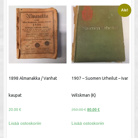
Ale!
1898 Almanakka / Vanhat
1907 – Suomen Urheilut – Ivar
kaupat
Wilskman (K)
Alkuperäinen
Nykyinen
20.00
€
250.00
€
80.00
€
hinta
hinta
Lisää ostoskoriin
Lisää ostoskoriin
oli:
on:
250.00 €.
80.00 €.