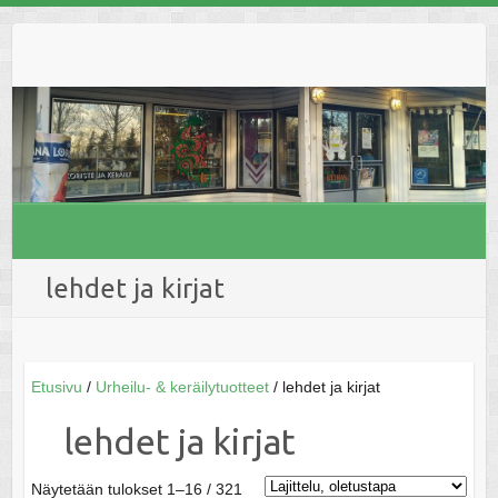
Skip
to
content
lehdet ja kirjat
Etusivu
/
Urheilu- & keräilytuotteet
/ lehdet ja kirjat
lehdet ja kirjat
Näytetään tulokset 1–16 / 321