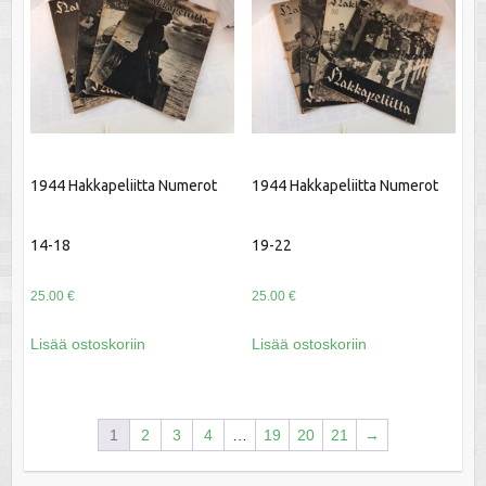
1944 Hakkapeliitta Numerot
1944 Hakkapeliitta Numerot
14-18
19-22
25.00
€
25.00
€
Lisää ostoskoriin
Lisää ostoskoriin
1
2
3
4
…
19
20
21
→