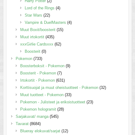
Harry Potter
(2)
Lord of the Rings
(4)
Star Wars
(22)
Vampire & DuelMasters
(4)
Muut Boxit/boosterit
(15)
Muut irtokortit
(435)
xxxGirlie Cardsxxx
(62)
Boosterit
(0)
Pokemon
(733)
Boosterboksit - Pokemon
(9)
Boosterit - Pokemon
(7)
Irtokortit - Pokemon
(631)
Korttisuojat ja muut oheistuotteet - Pokemon
(32)
Muut tuotteet - Pokemon
(33)
Pokemon - Julisteet ja erikoistuotteet
(23)
Pokemon hologramit
(28)
Sarjakuvat/ manga
(545)
Tavarat
(8684)
Blueray elokuvat/sarjat
(12)