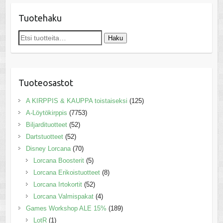
Tuotehaku
Etsi:
Haku
Tuoteosastot
A KIRPPIS & KAUPPA toistaiseksi
(125)
A-Löytökirppis
(7753)
Biljardituotteet
(52)
Dartstuotteet
(52)
Disney Lorcana
(70)
Lorcana Boosterit
(5)
Lorcana Erikoistuotteet
(8)
Lorcana Irtokortit
(52)
Lorcana Valmispakat
(4)
Games Workshop ALE 15%
(189)
LotR
(1)