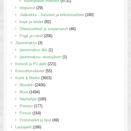
suomalaiset irtokortit
(5731)
irtopussit
(29)
Jääkiekko - Julisteet ja erikoistuotteet
(180)
kirjat ja lehdet
(82)
Oheistuotteet ja suojamuovit
(46)
Pogit ja coinit
(206)
Jäsenmaksu
(3)
jäsenmaksu 4kk
(1)
jäsenmaksu- ainaisjäsen
(1)
Konsoli ja PC-pelit
(221)
Konsolitarvikkeet
(55)
Kortit & Merkit
(3653)
Musiikki
(2406)
Muut
(1494)
Näyttelijät
(100)
Piirretyt
(177)
Pinssit
(164)
Postimerkit ja liput
(49)
Lautapelit
(186)