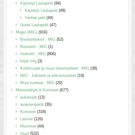
Käytetyt Lautapelit
(94)
Käytetyt Lautapelit
(48)
Vanhat pelit
(44)
Uudet Lautapelit
(47)
Magic (MtG)
(916)
Boosterboksit - MtG
(52)
Boosterit - MtG
(1)
Irtokortit - MtG
(806)
kirjat mtg
(3)
Korttisuojat ja muut oheistuotteet - MtG
(38)
MtG - Julisteet ja erikoistuotteet
(19)
Muut tuotteet - MtG
(20)
Mainoslahjat & Koristeet
(677)
aukaisijat
(13)
avaimenperät
(35)
Koristeet
(318)
Lasiset
(126)
Muoviset
(44)
muut
(532)