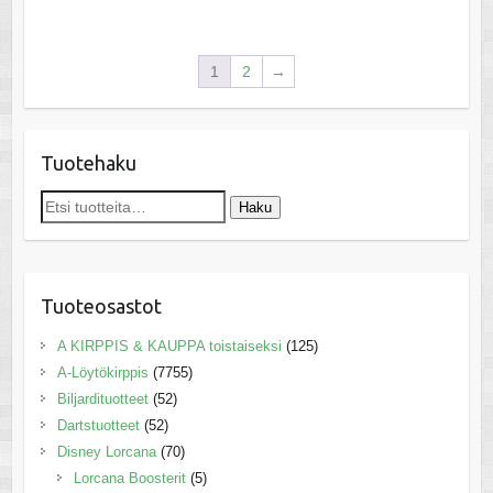
1
2
→
Tuotehaku
Etsi:
Haku
Tuoteosastot
A KIRPPIS & KAUPPA toistaiseksi
(125)
A-Löytökirppis
(7755)
Biljardituotteet
(52)
Dartstuotteet
(52)
Disney Lorcana
(70)
Lorcana Boosterit
(5)