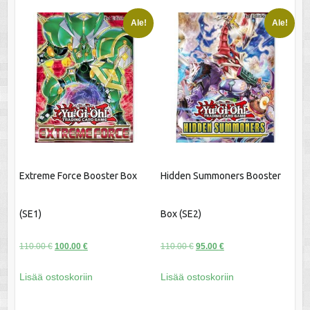
Ale!
Ale!
Extreme Force Booster Box
Hidden Summoners Booster
(SE1)
Box (SE2)
Alkuperäinen
Nykyinen
Alkuperäinen
Nykyinen
110.00
€
100.00
€
110.00
€
95.00
€
hinta
hinta
hinta
hinta
Lisää ostoskoriin
Lisää ostoskoriin
oli:
on:
oli:
on:
110.00 €.
100.00 €.
110.00 €.
95.00 €.