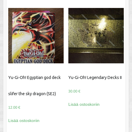
Yu-Gi-Oh! Egyptian god deck
Yu-Gi-Oh! Legendary Decks II
30.00
€
slifer the sky dragon (SE2)
Lisää ostoskoriin
12.00
€
Lisää ostoskoriin