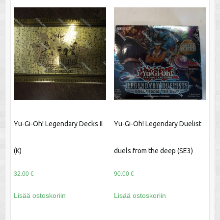
Yu-Gi-Oh! Legendary Decks II
Yu-Gi-Oh! Legendary Duelist
(K)
duels from the deep (SE3)
32.00
€
90.00
€
Lisää ostoskoriin
Lisää ostoskoriin