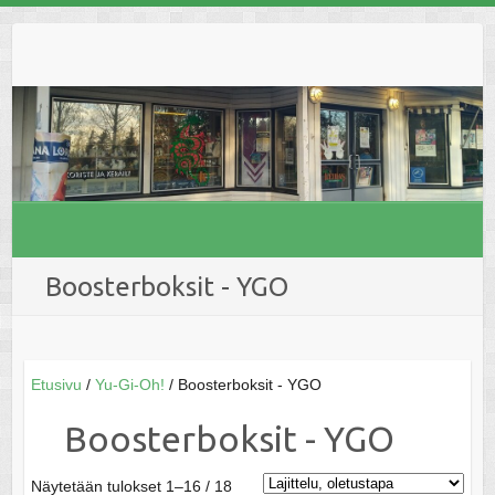
Skip
to
content
Boosterboksit - YGO
Etusivu
/
Yu-Gi-Oh!
/ Boosterboksit - YGO
Boosterboksit - YGO
Näytetään tulokset 1–16 / 18