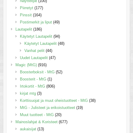
Näyttelijät
(100)
Piirretyt
(177)
Pinssit
(164)
Postimerkit ja liput
(49)
Lautapelit
(186)
Käytetyt Lautapelit
(94)
Käytetyt Lautapelit
(48)
Vanhat pelit
(44)
Uudet Lautapelit
(47)
Magic (MtG)
(916)
Boosterboksit - MtG
(52)
Boosterit - MtG
(1)
Irtokortit - MtG
(806)
kirjat mtg
(3)
Korttisuojat ja muut oheistuotteet - MtG
(38)
MtG - Julisteet ja erikoistuotteet
(19)
Muut tuotteet - MtG
(20)
Mainoslahjat & Koristeet
(677)
aukaisijat
(13)