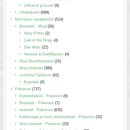
Julkaisut ja kuvat
(9)
Urheilukortit
(699)
Non-Sport -keräilykortit
(514)
Boosterit - Muut
(50)
Harry Potter
(2)
Lord of the Rings
(4)
Star Wars
(22)
Vampire & DuelMasters
(4)
Muut Boxit/boosterit
(15)
Muut irtokortit
(380)
xxxGirlie Cardsxxx
(62)
Boosterit
(0)
Pokemon
(737)
Boosterboksit - Pokemon
(9)
Boosterit - Pokemon
(7)
Irtokortit - Pokemon
(635)
Korttisuojat ja muut oheistuotteet - Pokemon
(32)
Muut tuotteet - Pokemon
(33)