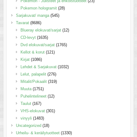
Pokemon - Julisteet ja erikoistuotteet
(23)
Pokemon hologramit
(28)
Sarjakuvat/ manga
(545)
Tavarat
(8686)
Blueray elokuvat/sarjat
(12)
CD-levyt
(1635)
Dvd elokuvat/sarjat
(1765)
Kellot & korut
(121)
Kirjat
(1086)
Lehdet & Sarjakuvat
(1032)
Lelut, palapelit
(276)
Mitalit/Pokaalit
(319)
Muuta
(1751)
Puhelintelineet
(12)
Taulut
(167)
VHS-elokuvat
(301)
vinyyli
(1483)
Uncategorized
(18)
Urheilu- & keräilytuotteet
(1330)