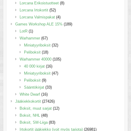
Lorcana Erikoistuotteet
(8)
Lorcana Irtokortit
(52)
Lorcana Valmispakat
(4)
Games Workshop ALE 15%
(189)
LotR
(1)
Warhammer
(67)
Miniatyyriboksit
(32)
Peliboksit
(18)
Warhammer 40000
(105)
40 000 kirjat
(16)
Miniatyyriboksit
(47)
Peliboksit
(9)
Sääntökirjat
(33)
White Dwarf
(16)
Jääkiekkokortit
(27426)
Boksit, muut sarjat
(12)
Boksit, NHL
(48)
Boksit, SM-Liiga
(83)
Irtokortit jääkiekko (voit myös tarjota)
(26981)