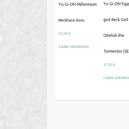
Yu-Gi-Oh! Egy
Yu-Gi-Oh! Millennium
god deck God
Necklace-koru
25.00
€
Obelisk the
Lisää ostoskoriin
Tormentor (SE
12.00
€
Lisää ostoskor