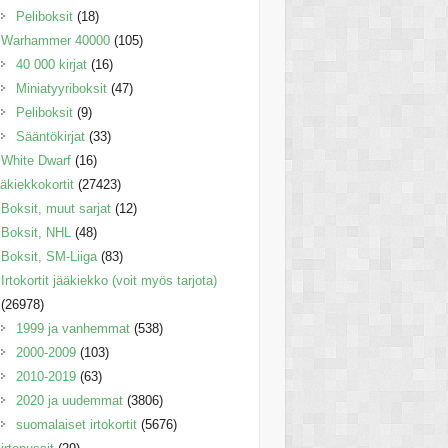
Peliboksit
(18)
Warhammer 40000
(105)
40 000 kirjat
(16)
Miniatyyriboksit
(47)
Peliboksit
(9)
Sääntökirjat
(33)
White Dwarf
(16)
äkiekkokortit
(27423)
Boksit, muut sarjat
(12)
Boksit, NHL
(48)
Boksit, SM-Liiga
(83)
Irtokortit jääkiekko (voit myös tarjota)
(26978)
1999 ja vanhemmat
(538)
2000-2009
(103)
2010-2019
(63)
2020 ja uudemmat
(3806)
suomalaiset irtokortit
(5676)