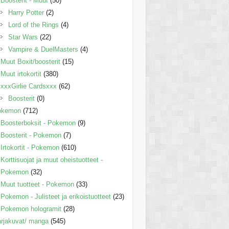
Boosterit - Muut
(50)
Harry Potter
(2)
Lord of the Rings
(4)
Star Wars
(22)
Vampire & DuelMasters
(4)
Muut Boxit/boosterit
(15)
Muut irtokortit
(380)
xxxGirlie Cardsxxx
(62)
Boosterit
(0)
okemon
(712)
Boosterboksit - Pokemon
(9)
Boosterit - Pokemon
(7)
Irtokortit - Pokemon
(610)
Korttisuojat ja muut oheistuotteet -
Pokemon
(32)
Muut tuotteet - Pokemon
(33)
Pokemon - Julisteet ja erikoistuotteet
(23)
Pokemon hologramit
(28)
rjakuvat/ manga
(545)