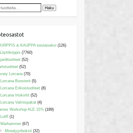
Haku
teosastot
KIRPPIS & KAUPPA toistaiseksi
(126)
Löytökirppis
(7760)
ljardituotteet
(52)
rtstuotteet
(52)
sney Lorcana
(70)
Lorcana Boosterit
(5)
Lorcana Erikoistuotteet
(8)
Lorcana Irtokortit
(52)
Lorcana Valmispakat
(4)
ames Workshop ALE 15%
(189)
LotR
(1)
Warhammer
(67)
Miniatyyriboksit
(32)