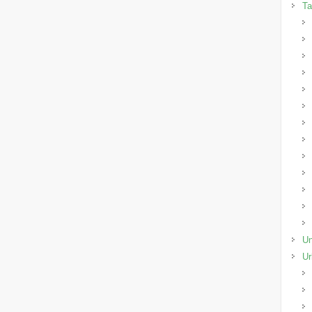
Ta
Un
Ur