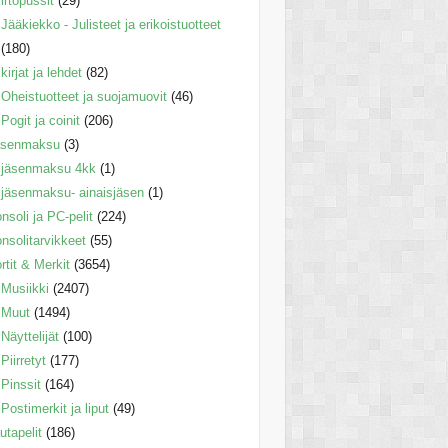
irtopussit
(29)
Jääkiekko - Julisteet ja erikoistuotteet
(180)
kirjat ja lehdet
(82)
Oheistuotteet ja suojamuovit
(46)
Pogit ja coinit
(206)
äsenmaksu
(3)
jäsenmaksu 4kk
(1)
jäsenmaksu- ainaisjäsen
(1)
nsoli ja PC-pelit
(224)
nsolitarvikkeet
(55)
rtit & Merkit
(3654)
Musiikki
(2407)
Muut
(1494)
Näyttelijät
(100)
Piirretyt
(177)
Pinssit
(164)
Postimerkit ja liput
(49)
utapelit
(186)