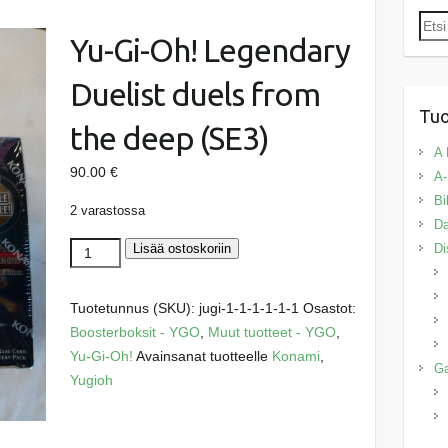
Etsi:
Yu-Gi-Oh! Legendary
Duelist duels from
Tuo
the deep (SE3)
A 
90.00
€
A-
Bi
2 varastossa
Da
Yu-
Lisää ostoskoriin
Di
Gi-
Oh!
Tuotetunnus (SKU):
jugi-1-1-1-1-1-1
Osastot:
Legendary
Boosterboksit - YGO
,
Muut tuotteet - YGO
,
Duelist
Yu-Gi-Oh!
Avainsanat tuotteelle
Konami
,
duels
G
Yugioh
from
the
deep