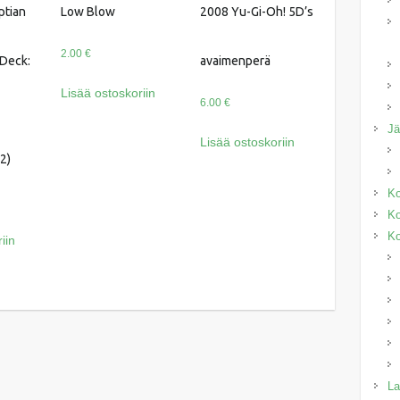
ptian
Low Blow
2008 Yu-Gi-Oh! 5D’s
2.00
€
 Deck:
avaimenperä
Lisää ostoskoriin
6.00
€
J
Lisää ostoskoriin
2)
Ko
Ko
Ko
iin
La