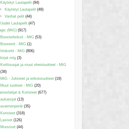
Käytetyt Lautapelit
(94)
Käytetyt Lautapelit
(48)
Vanhat pelit
(44)
Uudet Lautapelit
(47)
gic (MtG)
(917)
Boosterboksit - MtG
(53)
Boosterit - MtG
(1)
Irtokortit - MtG
(806)
kirjat mtg
(3)
Korttisuojat ja muut oheistuotteet - MtG
(38)
MtG - Julisteet ja erikoistuotteet
(19)
Muut tuotteet - MtG
(20)
inoslahjat & Koristeet
(677)
aukaisijat
(13)
avaimenperät
(35)
Koristeet
(318)
Lasiset
(126)
Muoviset
(44)