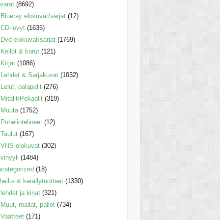
varat
(8692)
Blueray elokuvat/sarjat
(12)
CD-levyt
(1635)
Dvd elokuvat/sarjat
(1769)
Kellot & korut
(121)
Kirjat
(1086)
Lehdet & Sarjakuvat
(1032)
Lelut, palapelit
(276)
Mitalit/Pokaalit
(319)
Muuta
(1752)
Puhelintelineet
(12)
Taulut
(167)
VHS-elokuvat
(302)
vinyyli
(1484)
categorized
(18)
heilu- & keräilytuotteet
(1330)
lehdet ja kirjat
(321)
Muut, mailat, pallot
(734)
Vaatteet
(171)