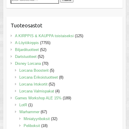
Tuoteosastot
A KIRPPIS & KAUPPA toistaiseksi
(125)
A-Löytökirppis
(7755)
Biljardituotteet
(52)
Dartstuotteet
(52)
Disney Lorcana
(70)
Lorcana Boosterit
(5)
Lorcana Erikoistuotteet
(8)
Lorcana Irtokortit
(52)
Lorcana Valmispakat
(4)
Games Workshop ALE 15%
(189)
LotR
(1)
Warhammer
(67)
Miniatyyriboksit
(32)
Peliboksit
(18)