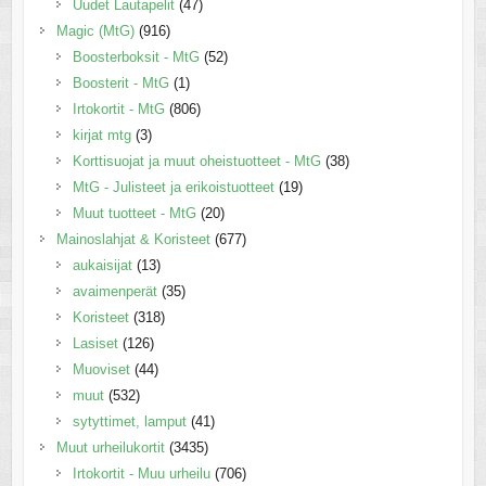
Uudet Lautapelit
(47)
Magic (MtG)
(916)
Boosterboksit - MtG
(52)
Boosterit - MtG
(1)
Irtokortit - MtG
(806)
kirjat mtg
(3)
Korttisuojat ja muut oheistuotteet - MtG
(38)
MtG - Julisteet ja erikoistuotteet
(19)
Muut tuotteet - MtG
(20)
Mainoslahjat & Koristeet
(677)
aukaisijat
(13)
avaimenperät
(35)
Koristeet
(318)
Lasiset
(126)
Muoviset
(44)
muut
(532)
sytyttimet, lamput
(41)
Muut urheilukortit
(3435)
Irtokortit - Muu urheilu
(706)