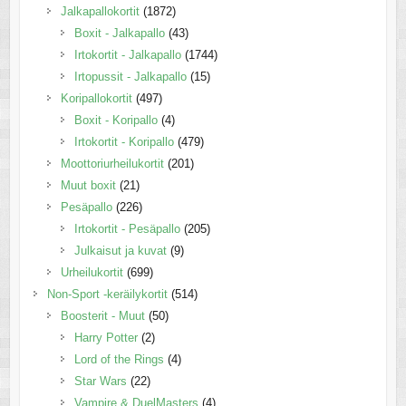
Jalkapallokortit
(1872)
Boxit - Jalkapallo
(43)
Irtokortit - Jalkapallo
(1744)
Irtopussit - Jalkapallo
(15)
Koripallokortit
(497)
Boxit - Koripallo
(4)
Irtokortit - Koripallo
(479)
Moottoriurheilukortit
(201)
Muut boxit
(21)
Pesäpallo
(226)
Irtokortit - Pesäpallo
(205)
Julkaisut ja kuvat
(9)
Urheilukortit
(699)
Non-Sport -keräilykortit
(514)
Boosterit - Muut
(50)
Harry Potter
(2)
Lord of the Rings
(4)
Star Wars
(22)
Vampire & DuelMasters
(4)