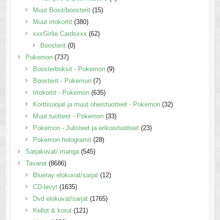
Muut Boxit/boosterit
(15)
Muut irtokortit
(380)
xxxGirlie Cardsxxx
(62)
Boosterit
(0)
Pokemon
(737)
Boosterboksit - Pokemon
(9)
Boosterit - Pokemon
(7)
Irtokortit - Pokemon
(635)
Korttisuojat ja muut oheistuotteet - Pokemon
(32)
Muut tuotteet - Pokemon
(33)
Pokemon - Julisteet ja erikoistuotteet
(23)
Pokemon hologramit
(28)
Sarjakuvat/ manga
(545)
Tavarat
(8686)
Blueray elokuvat/sarjat
(12)
CD-levyt
(1635)
Dvd elokuvat/sarjat
(1765)
Kellot & korut
(121)