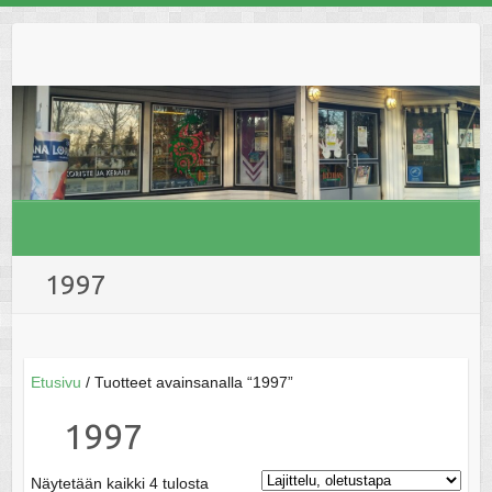
Skip
to
content
1997
Etusivu
/ Tuotteet avainsanalla “1997”
1997
Näytetään kaikki 4 tulosta