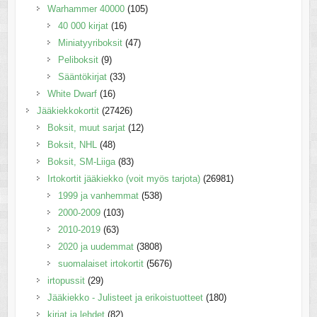
Warhammer 40000
(105)
40 000 kirjat
(16)
Miniatyyriboksit
(47)
Peliboksit
(9)
Sääntökirjat
(33)
White Dwarf
(16)
Jääkiekkokortit
(27426)
Boksit, muut sarjat
(12)
Boksit, NHL
(48)
Boksit, SM-Liiga
(83)
Irtokortit jääkiekko (voit myös tarjota)
(26981)
1999 ja vanhemmat
(538)
2000-2009
(103)
2010-2019
(63)
2020 ja uudemmat
(3808)
suomalaiset irtokortit
(5676)
irtopussit
(29)
Jääkiekko - Julisteet ja erikoistuotteet
(180)
kirjat ja lehdet
(82)