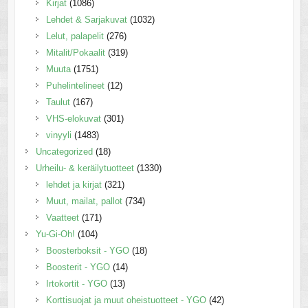
Kirjat
(1086)
Lehdet & Sarjakuvat
(1032)
Lelut, palapelit
(276)
Mitalit/Pokaalit
(319)
Muuta
(1751)
Puhelintelineet
(12)
Taulut
(167)
VHS-elokuvat
(301)
vinyyli
(1483)
Uncategorized
(18)
Urheilu- & keräilytuotteet
(1330)
lehdet ja kirjat
(321)
Muut, mailat, pallot
(734)
Vaatteet
(171)
Yu-Gi-Oh!
(104)
Boosterboksit - YGO
(18)
Boosterit - YGO
(14)
Irtokortit - YGO
(13)
Korttisuojat ja muut oheistuotteet - YGO
(42)