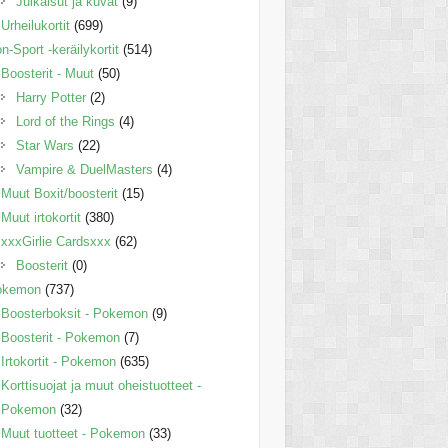
Julkaisut ja kuvat
(9)
Urheilukortit
(699)
n-Sport -keräilykortit
(514)
Boosterit - Muut
(50)
Harry Potter
(2)
Lord of the Rings
(4)
Star Wars
(22)
Vampire & DuelMasters
(4)
Muut Boxit/boosterit
(15)
Muut irtokortit
(380)
xxxGirlie Cardsxxx
(62)
Boosterit
(0)
okemon
(737)
Boosterboksit - Pokemon
(9)
Boosterit - Pokemon
(7)
Irtokortit - Pokemon
(635)
Korttisuojat ja muut oheistuotteet -
Pokemon
(32)
Muut tuotteet - Pokemon
(33)