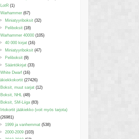
LotR
(1)
Warhammer
(67)
Miniatyyriboksit
(32)
Peliboksit
(18)
Warhammer 40000
(105)
40 000 kirjat
(16)
Miniatyyriboksit
(47)
Peliboksit
(9)
Sääntökirjat
(33)
White Dwarf
(16)
äkiekkokortit
(27426)
Boksit, muut sarjat
(12)
Boksit, NHL
(48)
Boksit, SM-Liiga
(83)
Irtokortit jääkiekko (voit myös tarjota)
(26981)
1999 ja vanhemmat
(538)
2000-2009
(103)