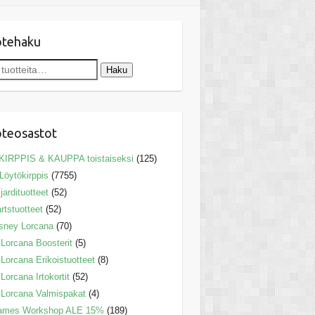
otehaku
Haku
teosastot
KIRPPIS & KAUPPA toistaiseksi
(125)
Löytökirppis
(7755)
ljardituotteet
(52)
rtstuotteet
(52)
sney Lorcana
(70)
Lorcana Boosterit
(5)
Lorcana Erikoistuotteet
(8)
Lorcana Irtokortit
(52)
Lorcana Valmispakat
(4)
ames Workshop ALE 15%
(189)