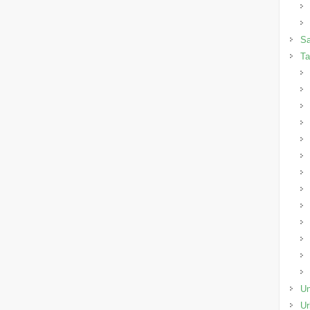
Sa
Ta
Un
Ur