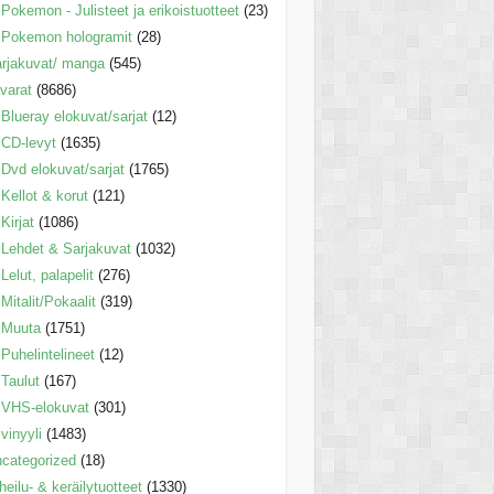
Pokemon - Julisteet ja erikoistuotteet
(23)
Pokemon hologramit
(28)
rjakuvat/ manga
(545)
varat
(8686)
Blueray elokuvat/sarjat
(12)
CD-levyt
(1635)
Dvd elokuvat/sarjat
(1765)
Kellot & korut
(121)
Kirjat
(1086)
Lehdet & Sarjakuvat
(1032)
Lelut, palapelit
(276)
Mitalit/Pokaalit
(319)
Muuta
(1751)
Puhelintelineet
(12)
Taulut
(167)
VHS-elokuvat
(301)
vinyyli
(1483)
categorized
(18)
heilu- & keräilytuotteet
(1330)