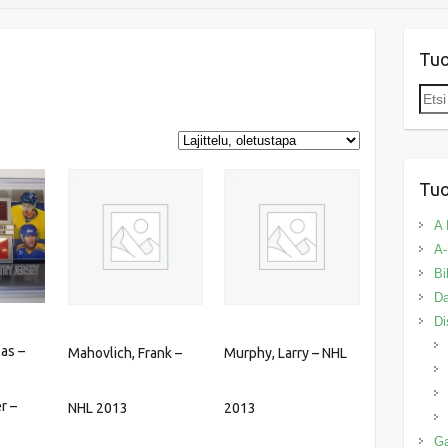
Tu
Etsi:
Tuo
A 
A-
Bi
Da
Di
las –
Mahovlich, Frank –
Murphy, Larry – NHL
r –
NHL 2013
2013
G