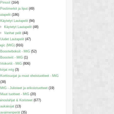
Pinssit
(164)
Postimerkit ja liput
(49)
utapelit
(186)
Käytetyt Lautapelit
(94)
Käytetyt Lautapelit
(48)
Vanhat pelit
(44)
Uudet Lautapelit
(47)
gic (MtG)
(916)
Boosterboksit - MtG
(52)
Boosterit - MtG
(1)
Irtokortit - MtG
(806)
kirjat mtg
(3)
Korttisuojat ja muut oheistuotteet - MtG
(38)
MtG - Julisteet ja erikoistuotteet
(19)
Muut tuotteet - MtG
(20)
inoslahjat & Koristeet
(677)
aukaisijat
(13)
avaimenperät
(35)