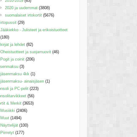
2010-2019
(63)
2020 ja uudemmat
(3808)
suomalaiset irtokortit
(5676)
irtopussit
(29)
Jääkiekko - Julisteet ja erikoistuotteet
(180)
kirjat ja lehdet
(82)
Oheistuotteet ja suojamuovit
(46)
Pogit ja coinit
(206)
äsenmaksu
(3)
jäsenmaksu 4kk
(1)
jäsenmaksu- ainaisjäsen
(1)
nsoli ja PC-pelit
(223)
nsolitarvikkeet
(56)
rtit & Merkit
(3653)
Musiikki
(2406)
Muut
(1494)
Näyttelijät
(100)
Piirretyt
(177)