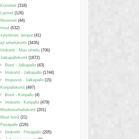
Koristeet
(318)
Lasiset
(126)
Muoviset
(44)
muut
(532)
sytyttimet, lamput
(41)
ut urheilukortit
(3435)
Irtokortit - Muu urheilu
(706)
Jalkapallokortit
(1872)
Boxit - Jalkapallo
(43)
Irtokortit - Jalkapallo
(1744)
Irtopussit - Jalkapallo
(15)
Koripallokortit
(497)
Boxit - Koripallo
(4)
Irtokortit - Koripallo
(479)
Moottoriurheilukortit
(201)
Muut boxit
(21)
Pesäpallo
(226)
Irtokortit - Pesäpallo
(205)