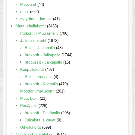
Muoviset
(44)
muut
(532)
sytyttimet, lamput
(41)
Muut urheilukortit
(3435)
Irtokortit - Muu urheilu
(706)
Jalkapallokortit
(1872)
Boxit - Jalkapallo
(43)
Irtokortit - Jalkapallo
(1744)
Irtopussit - Jalkapallo
(15)
Koripallokortit
(497)
Boxit - Koripallo
(4)
Irtokortit - Koripallo
(479)
Moottoriurheilukortit
(201)
Muut boxit
(21)
Pesäpallo
(226)
Irtokortit - Pesäpallo
(205)
Julkaisut ja kuvat
(9)
Urheilukortit
(699)
Non-Sport -keräilykortit
(514)