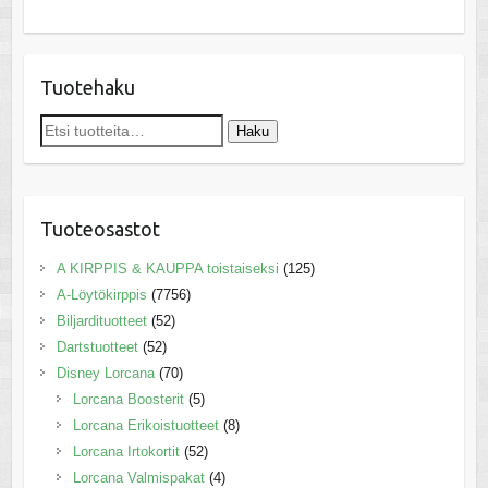
Tuotehaku
Etsi:
Haku
Tuoteosastot
A KIRPPIS & KAUPPA toistaiseksi
(125)
A-Löytökirppis
(7756)
Biljardituotteet
(52)
Dartstuotteet
(52)
Disney Lorcana
(70)
Lorcana Boosterit
(5)
Lorcana Erikoistuotteet
(8)
Lorcana Irtokortit
(52)
Lorcana Valmispakat
(4)