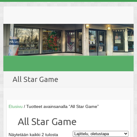
Skip
to
content
All Star Game
Etusivu
/ Tuotteet avainsanalla “All Star Game”
All Star Game
Näytetään kaikki 2 tulosta