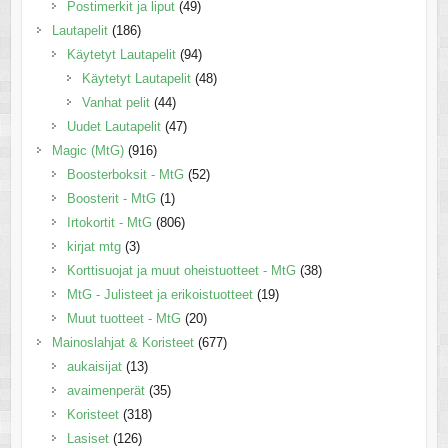
Postimerkit ja liput
(49)
Lautapelit
(186)
Käytetyt Lautapelit
(94)
Käytetyt Lautapelit
(48)
Vanhat pelit
(44)
Uudet Lautapelit
(47)
Magic (MtG)
(916)
Boosterboksit - MtG
(52)
Boosterit - MtG
(1)
Irtokortit - MtG
(806)
kirjat mtg
(3)
Korttisuojat ja muut oheistuotteet - MtG
(38)
MtG - Julisteet ja erikoistuotteet
(19)
Muut tuotteet - MtG
(20)
Mainoslahjat & Koristeet
(677)
aukaisijat
(13)
avaimenperät
(35)
Koristeet
(318)
Lasiset
(126)