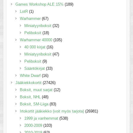
Games Workshop ALE 15%
(189)
LotR
(1)
Warhammer
(67)
Miniatyyriboksit
(32)
Peliboksit
(18)
Warhammer 40000
(105)
40 000 kirjat
(16)
Miniatyyriboksit
(47)
Peliboksit
(9)
Sääntökirjat
(33)
White Dwarf
(16)
Jääkiekkokortit
(27426)
Boksit, muut sarjat
(12)
Boksit, NHL
(48)
Boksit, SM-Liiga
(83)
Irtokortit jääkiekko (voit myös tarjota)
(26981)
1999 ja vanhemmat
(538)
2000-2009
(103)
2010-2019
(63)