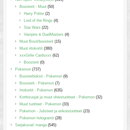
Boosterit - Muut
(50)
Harry Potter
(2)
Lord of the Rings
(4)
Star Wars
(22)
Vampire & DuelMasters
(4)
Muut Boxit/boosterit
(15)
Muut irtokortit
(380)
xxxGirlie Cardsxxx
(62)
Boosterit
(0)
Pokemon
(737)
Boosterboksit - Pokemon
(9)
Boosterit - Pokemon
(7)
Irtokortit - Pokemon
(635)
Korttisuojat ja muut oheistuotteet - Pokemon
(32)
Muut tuotteet - Pokemon
(33)
Pokemon - Julisteet ja erikoistuotteet
(23)
Pokemon hologramit
(28)
Sarjakuvat/ manga
(545)