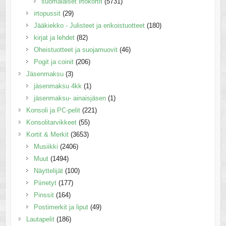
suomalaiset irtokortit
(5731)
irtopussit
(29)
Jääkiekko - Julisteet ja erikoistuotteet
(180)
kirjat ja lehdet
(82)
Oheistuotteet ja suojamuovit
(46)
Pogit ja coinit
(206)
Jäsenmaksu
(3)
jäsenmaksu 4kk
(1)
jäsenmaksu- ainaisjäsen
(1)
Konsoli ja PC-pelit
(221)
Konsolitarvikkeet
(55)
Kortit & Merkit
(3653)
Musiikki
(2406)
Muut
(1494)
Näyttelijät
(100)
Piirretyt
(177)
Pinssit
(164)
Postimerkit ja liput
(49)
Lautapelit
(186)