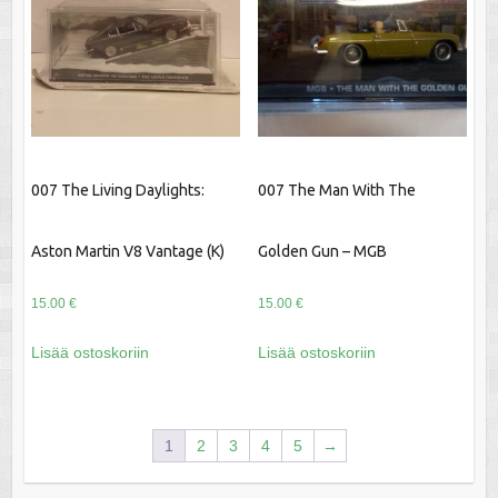
007 The Living Daylights:
007 The Man With The
Aston Martin V8 Vantage (K)
Golden Gun – MGB
15.00
€
15.00
€
Lisää ostoskoriin
Lisää ostoskoriin
1
2
3
4
5
→