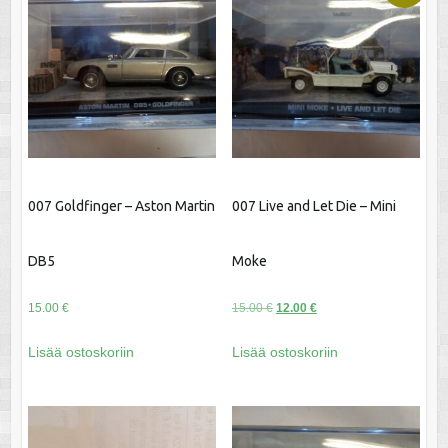
007 Goldfinger – Aston Martin
007 Live and Let Die – Mini
DB5
Moke
Alkuperäinen
Nykyinen
15.00
€
15.00
€
12.00
€
hinta
hinta
Lisää ostoskoriin
Lisää ostoskoriin
oli:
on:
15.00 €.
12.00 €.