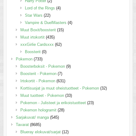
Harry Potter
(2)
Lord of the Rings
(4)
Star Wars
(22)
Vampire & DuelMasters
(4)
Muut Boxit/boosterit
(15)
Muut irtokortit
(435)
xxxGirlie Cardsxxx
(62)
Boosterit
(0)
Pokemon
(733)
Boosterboksit - Pokemon
(9)
Boosterit - Pokemon
(7)
Irtokortit - Pokemon
(631)
Korttisuojat ja muut oheistuotteet - Pokemon
(32)
Muut tuotteet - Pokemon
(33)
Pokemon - Julisteet ja erikoistuotteet
(23)
Pokemon hologramit
(28)
Sarjakuvat/ manga
(545)
Tavarat
(8685)
Blueray elokuvat/sarjat
(12)