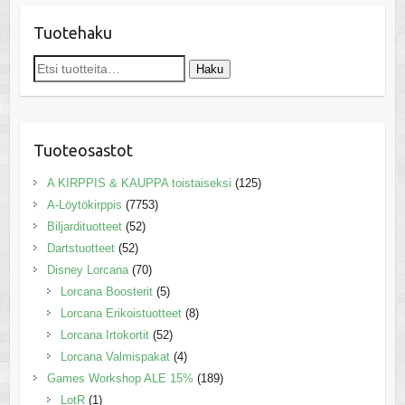
Tuotehaku
Etsi:
Haku
Tuoteosastot
A KIRPPIS & KAUPPA toistaiseksi
(125)
A-Löytökirppis
(7753)
Biljardituotteet
(52)
Dartstuotteet
(52)
Disney Lorcana
(70)
Lorcana Boosterit
(5)
Lorcana Erikoistuotteet
(8)
Lorcana Irtokortit
(52)
Lorcana Valmispakat
(4)
Games Workshop ALE 15%
(189)
LotR
(1)