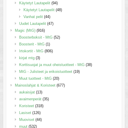
Käytetyt Lautapelit
(94)
Käytetyt Lautapelit
(48)
Vanhat pelit
(44)
Uudet Lautapelit
(47)
Magic (MtG)
(916)
Boosterboksit - MtG
(52)
Boosterit - MtG
(1)
Irtokortit - MtG
(806)
kirjat mtg
(3)
Korttisuojat ja muut oheistuotteet - MtG
(38)
MtG - Julisteet ja erikoistuotteet
(19)
Muut tuotteet - MtG
(20)
Mainoslahjat & Koristeet
(677)
aukaisijat
(13)
avaimenperät
(35)
Koristeet
(318)
Lasiset
(126)
Muoviset
(44)
muut
(532)