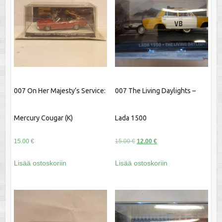
007 On Her Majesty’s Service:
007 The Living Daylights –
Mercury Cougar (K)
Lada 1500
Alkuperäinen
Nykyinen
15.00
€
15.00
€
12.00
€
hinta
hinta
Lisää ostoskoriin
Lisää ostoskoriin
oli:
on:
15.00 €.
12.00 €.