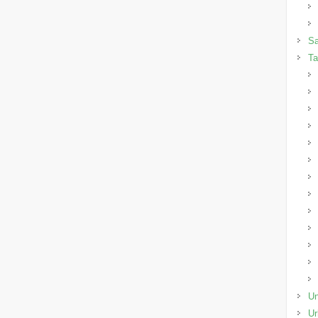
Sa
Ta
Un
Ur