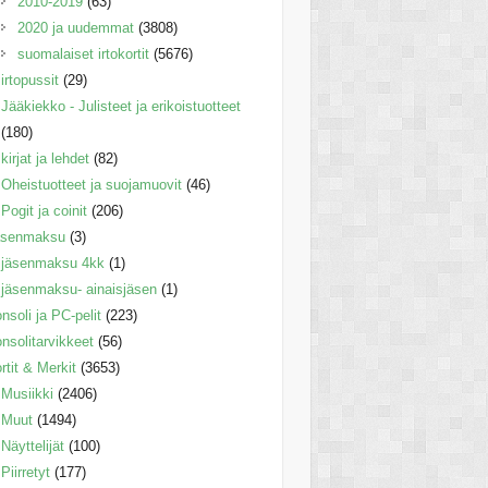
2010-2019
(63)
2020 ja uudemmat
(3808)
suomalaiset irtokortit
(5676)
irtopussit
(29)
Jääkiekko - Julisteet ja erikoistuotteet
(180)
kirjat ja lehdet
(82)
Oheistuotteet ja suojamuovit
(46)
Pogit ja coinit
(206)
äsenmaksu
(3)
jäsenmaksu 4kk
(1)
jäsenmaksu- ainaisjäsen
(1)
nsoli ja PC-pelit
(223)
nsolitarvikkeet
(56)
rtit & Merkit
(3653)
Musiikki
(2406)
Muut
(1494)
Näyttelijät
(100)
Piirretyt
(177)