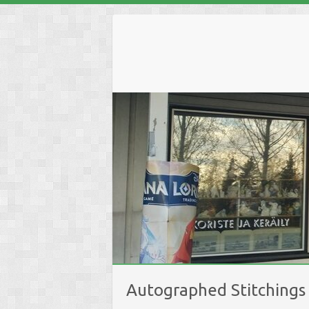
Skip
to
content
Autographed Stitchings