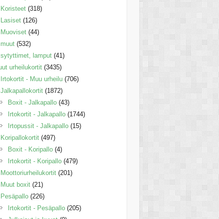
Koristeet
(318)
Lasiset
(126)
Muoviset
(44)
muut
(532)
sytyttimet, lamput
(41)
ut urheilukortit
(3435)
Irtokortit - Muu urheilu
(706)
Jalkapallokortit
(1872)
Boxit - Jalkapallo
(43)
Irtokortit - Jalkapallo
(1744)
Irtopussit - Jalkapallo
(15)
Koripallokortit
(497)
Boxit - Koripallo
(4)
Irtokortit - Koripallo
(479)
Moottoriurheilukortit
(201)
Muut boxit
(21)
Pesäpallo
(226)
Irtokortit - Pesäpallo
(205)