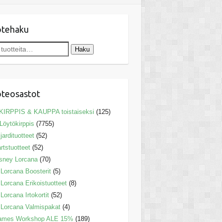
otehaku
Haku
teosastot
KIRPPIS & KAUPPA toistaiseksi
(125)
Löytökirppis
(7755)
ljardituotteet
(52)
rtstuotteet
(52)
sney Lorcana
(70)
Lorcana Boosterit
(5)
Lorcana Erikoistuotteet
(8)
Lorcana Irtokortit
(52)
Lorcana Valmispakat
(4)
ames Workshop ALE 15%
(189)