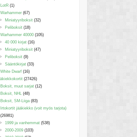
LotR
(1)
Warhammer
(67)
Miniatyyriboksit
(32)
Peliboksit
(18)
Warhammer 40000
(105)
40 000 kirjat
(16)
Miniatyyriboksit
(47)
Peliboksit
(9)
Sääntökirjat
(33)
White Dwarf
(16)
äkiekkokortit
(27426)
Boksit, muut sarjat
(12)
Boksit, NHL
(48)
Boksit, SM-Liiga
(83)
Irtokortit jääkiekko (voit myös tarjota)
(26981)
1999 ja vanhemmat
(538)
2000-2009
(103)