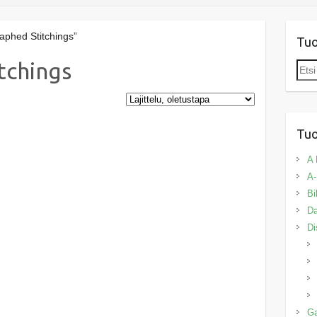
aphed Stitchings”
Tu
tchings
Etsi:
Tuo
A 
A-
Bi
Da
Di
G