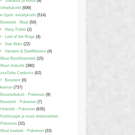
Julkaisut ja kuvat
(9)
Urheilukortit
(699)
n-Sport -keräilykortit
(514)
Boosterit - Muut
(50)
Harry Potter
(2)
Lord of the Rings
(4)
Star Wars
(22)
Vampire & DuelMasters
(4)
Muut Boxit/boosterit
(15)
Muut irtokortit
(380)
xxxGirlie Cardsxxx
(62)
Boosterit
(0)
okemon
(737)
Boosterboksit - Pokemon
(9)
Boosterit - Pokemon
(7)
Irtokortit - Pokemon
(635)
Korttisuojat ja muut oheistuotteet -
Pokemon
(32)
Muut tuotteet - Pokemon
(33)