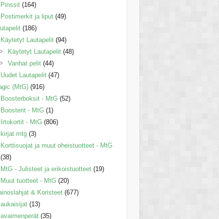
Pinssit
(164)
Postimerkit ja liput
(49)
utapelit
(186)
Käytetyt Lautapelit
(94)
Käytetyt Lautapelit
(48)
Vanhat pelit
(44)
Uudet Lautapelit
(47)
gic (MtG)
(916)
Boosterboksit - MtG
(52)
Boosterit - MtG
(1)
Irtokortit - MtG
(806)
kirjat mtg
(3)
Korttisuojat ja muut oheistuotteet - MtG
(38)
MtG - Julisteet ja erikoistuotteet
(19)
Muut tuotteet - MtG
(20)
inoslahjat & Koristeet
(677)
aukaisijat
(13)
avaimenperät
(35)