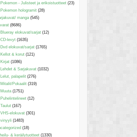
Pokemon - Julisteet ja erikoistuotteet
(23)
Pokemon hologramit
(28)
rjakuvat/ manga
(545)
varat
(8686)
Blueray elokuvat/sarjat
(12)
CD-levyt
(1635)
Dvd elokuvat/sarjat
(1765)
Kellot & korut
(121)
Kirjat
(1086)
Lehdet & Sarjakuvat
(1032)
Lelut, palapelit
(276)
Mitalit/Pokaalit
(319)
Muuta
(1751)
Puhelintelineet
(12)
Taulut
(167)
VHS-elokuvat
(301)
vinyyli
(1483)
categorized
(18)
heilu- & keräilytuotteet
(1330)