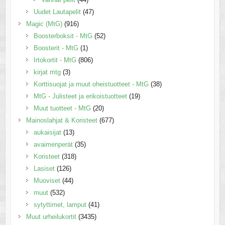
Uudet Lautapelit
(47)
Magic (MtG)
(916)
Boosterboksit - MtG
(52)
Boosterit - MtG
(1)
Irtokortit - MtG
(806)
kirjat mtg
(3)
Korttisuojat ja muut oheistuotteet - MtG
(38)
MtG - Julisteet ja erikoistuotteet
(19)
Muut tuotteet - MtG
(20)
Mainoslahjat & Koristeet
(677)
aukaisijat
(13)
avaimenperät
(35)
Koristeet
(318)
Lasiset
(126)
Muoviset
(44)
muut
(532)
sytyttimet, lamput
(41)
Muut urheilukortit
(3435)