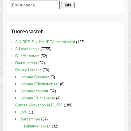
Etsi:
Haku
Tuoteosastot
A KIRPPIS & KAUPPA toistaiseksi
(125)
A-Löytökirppis
(7755)
Biljardituotteet
(52)
Dartstuotteet
(52)
Disney Lorcana
(70)
Lorcana Boosterit
(5)
Lorcana Erikoistuotteet
(8)
Lorcana Irtokortit
(52)
Lorcana Valmispakat
(4)
Games Workshop ALE 15%
(189)
LotR
(1)
Warhammer
(67)
Miniatyyriboksit
(32)