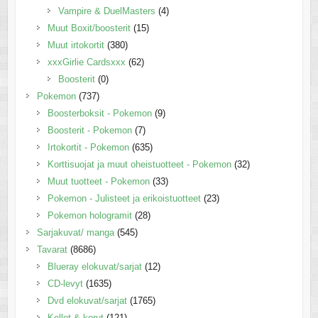
Vampire & DuelMasters
(4)
Muut Boxit/boosterit
(15)
Muut irtokortit
(380)
xxxGirlie Cardsxxx
(62)
Boosterit
(0)
Pokemon
(737)
Boosterboksit - Pokemon
(9)
Boosterit - Pokemon
(7)
Irtokortit - Pokemon
(635)
Korttisuojat ja muut oheistuotteet - Pokemon
(32)
Muut tuotteet - Pokemon
(33)
Pokemon - Julisteet ja erikoistuotteet
(23)
Pokemon hologramit
(28)
Sarjakuvat/ manga
(545)
Tavarat
(8686)
Blueray elokuvat/sarjat
(12)
CD-levyt
(1635)
Dvd elokuvat/sarjat
(1765)
Kellot & korut
(121)