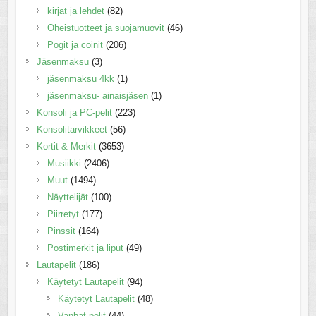
kirjat ja lehdet
(82)
Oheistuotteet ja suojamuovit
(46)
Pogit ja coinit
(206)
Jäsenmaksu
(3)
jäsenmaksu 4kk
(1)
jäsenmaksu- ainaisjäsen
(1)
Konsoli ja PC-pelit
(223)
Konsolitarvikkeet
(56)
Kortit & Merkit
(3653)
Musiikki
(2406)
Muut
(1494)
Näyttelijät
(100)
Piirretyt
(177)
Pinssit
(164)
Postimerkit ja liput
(49)
Lautapelit
(186)
Käytetyt Lautapelit
(94)
Käytetyt Lautapelit
(48)
Vanhat pelit
(44)