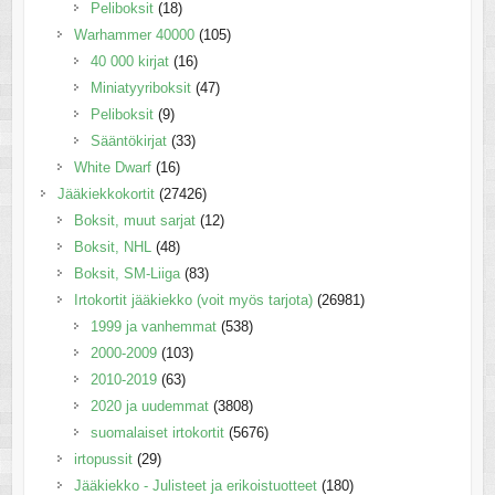
Peliboksit
(18)
Warhammer 40000
(105)
40 000 kirjat
(16)
Miniatyyriboksit
(47)
Peliboksit
(9)
Sääntökirjat
(33)
White Dwarf
(16)
Jääkiekkokortit
(27426)
Boksit, muut sarjat
(12)
Boksit, NHL
(48)
Boksit, SM-Liiga
(83)
Irtokortit jääkiekko (voit myös tarjota)
(26981)
1999 ja vanhemmat
(538)
2000-2009
(103)
2010-2019
(63)
2020 ja uudemmat
(3808)
suomalaiset irtokortit
(5676)
irtopussit
(29)
Jääkiekko - Julisteet ja erikoistuotteet
(180)