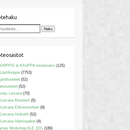
otehaku
Haku
teosastot
KIRPPIS & KAUPPA toistaiseksi
(125)
Löytökirppis
(7753)
ljardituotteet
(52)
rtstuotteet
(52)
sney Lorcana
(70)
Lorcana Boosterit
(5)
Lorcana Erikoistuotteet
(8)
Lorcana Irtokortit
(52)
Lorcana Valmispakat
(4)
ames Workshop ALE 15%
(189)