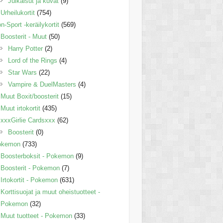
Julkaisut ja kuvat
(9)
Urheilukortit
(754)
n-Sport -keräilykortit
(569)
Boosterit - Muut
(50)
Harry Potter
(2)
Lord of the Rings
(4)
Star Wars
(22)
Vampire & DuelMasters
(4)
Muut Boxit/boosterit
(15)
Muut irtokortit
(435)
xxxGirlie Cardsxxx
(62)
Boosterit
(0)
okemon
(733)
Boosterboksit - Pokemon
(9)
Boosterit - Pokemon
(7)
Irtokortit - Pokemon
(631)
Korttisuojat ja muut oheistuotteet -
Pokemon
(32)
Muut tuotteet - Pokemon
(33)