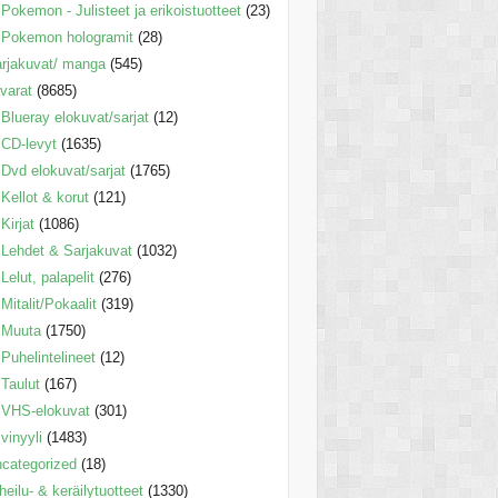
Pokemon - Julisteet ja erikoistuotteet
(23)
Pokemon hologramit
(28)
rjakuvat/ manga
(545)
varat
(8685)
Blueray elokuvat/sarjat
(12)
CD-levyt
(1635)
Dvd elokuvat/sarjat
(1765)
Kellot & korut
(121)
Kirjat
(1086)
Lehdet & Sarjakuvat
(1032)
Lelut, palapelit
(276)
Mitalit/Pokaalit
(319)
Muuta
(1750)
Puhelintelineet
(12)
Taulut
(167)
VHS-elokuvat
(301)
vinyyli
(1483)
categorized
(18)
heilu- & keräilytuotteet
(1330)