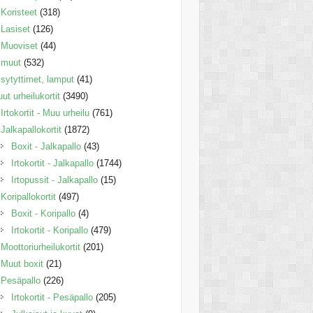
Koristeet
(318)
Lasiset
(126)
Muoviset
(44)
muut
(532)
sytyttimet, lamput
(41)
ut urheilukortit
(3490)
Irtokortit - Muu urheilu
(761)
Jalkapallokortit
(1872)
Boxit - Jalkapallo
(43)
Irtokortit - Jalkapallo
(1744)
Irtopussit - Jalkapallo
(15)
Koripallokortit
(497)
Boxit - Koripallo
(4)
Irtokortit - Koripallo
(479)
Moottoriurheilukortit
(201)
Muut boxit
(21)
Pesäpallo
(226)
Irtokortit - Pesäpallo
(205)