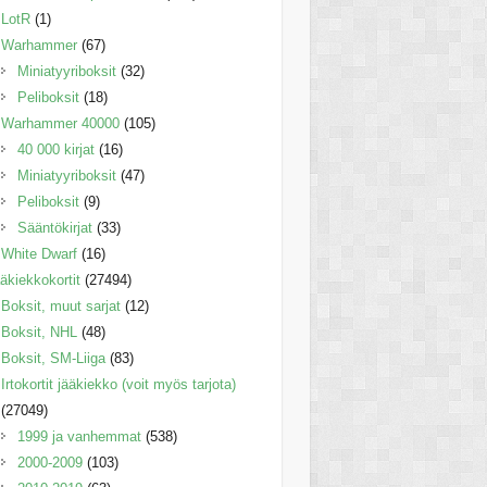
LotR
(1)
Warhammer
(67)
Miniatyyriboksit
(32)
Peliboksit
(18)
Warhammer 40000
(105)
40 000 kirjat
(16)
Miniatyyriboksit
(47)
Peliboksit
(9)
Sääntökirjat
(33)
White Dwarf
(16)
äkiekkokortit
(27494)
Boksit, muut sarjat
(12)
Boksit, NHL
(48)
Boksit, SM-Liiga
(83)
Irtokortit jääkiekko (voit myös tarjota)
(27049)
1999 ja vanhemmat
(538)
2000-2009
(103)