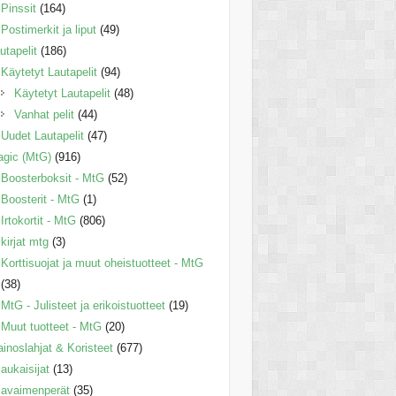
Pinssit
(164)
Postimerkit ja liput
(49)
utapelit
(186)
Käytetyt Lautapelit
(94)
Käytetyt Lautapelit
(48)
Vanhat pelit
(44)
Uudet Lautapelit
(47)
gic (MtG)
(916)
Boosterboksit - MtG
(52)
Boosterit - MtG
(1)
Irtokortit - MtG
(806)
kirjat mtg
(3)
Korttisuojat ja muut oheistuotteet - MtG
(38)
MtG - Julisteet ja erikoistuotteet
(19)
Muut tuotteet - MtG
(20)
inoslahjat & Koristeet
(677)
aukaisijat
(13)
avaimenperät
(35)