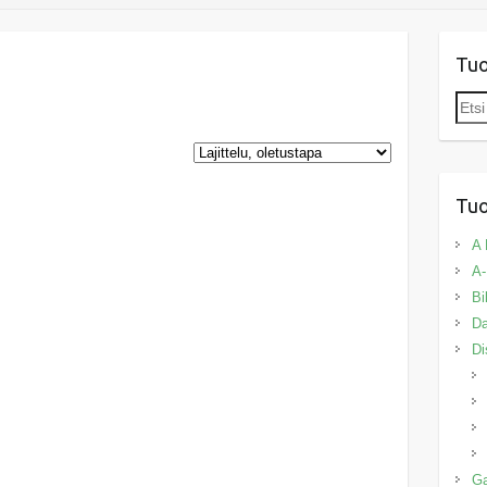
Tu
Etsi:
Tuo
A 
A-
Bi
Da
Di
G