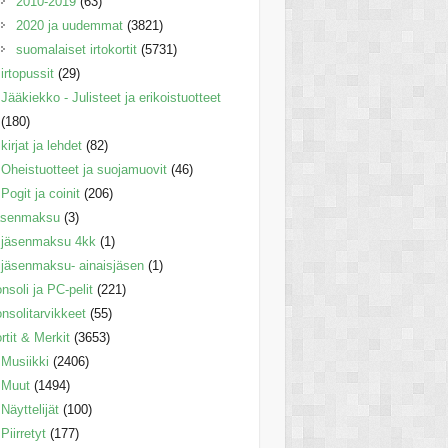
2010-2019
(63)
2020 ja uudemmat
(3821)
suomalaiset irtokortit
(5731)
irtopussit
(29)
Jääkiekko - Julisteet ja erikoistuotteet
(180)
kirjat ja lehdet
(82)
Oheistuotteet ja suojamuovit
(46)
Pogit ja coinit
(206)
äsenmaksu
(3)
jäsenmaksu 4kk
(1)
jäsenmaksu- ainaisjäsen
(1)
nsoli ja PC-pelit
(221)
nsolitarvikkeet
(55)
rtit & Merkit
(3653)
Musiikki
(2406)
Muut
(1494)
Näyttelijät
(100)
Piirretyt
(177)