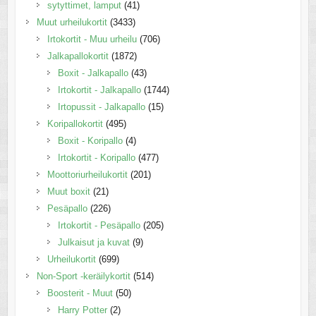
sytyttimet, lamput
(41)
Muut urheilukortit
(3433)
Irtokortit - Muu urheilu
(706)
Jalkapallokortit
(1872)
Boxit - Jalkapallo
(43)
Irtokortit - Jalkapallo
(1744)
Irtopussit - Jalkapallo
(15)
Koripallokortit
(495)
Boxit - Koripallo
(4)
Irtokortit - Koripallo
(477)
Moottoriurheilukortit
(201)
Muut boxit
(21)
Pesäpallo
(226)
Irtokortit - Pesäpallo
(205)
Julkaisut ja kuvat
(9)
Urheilukortit
(699)
Non-Sport -keräilykortit
(514)
Boosterit - Muut
(50)
Harry Potter
(2)