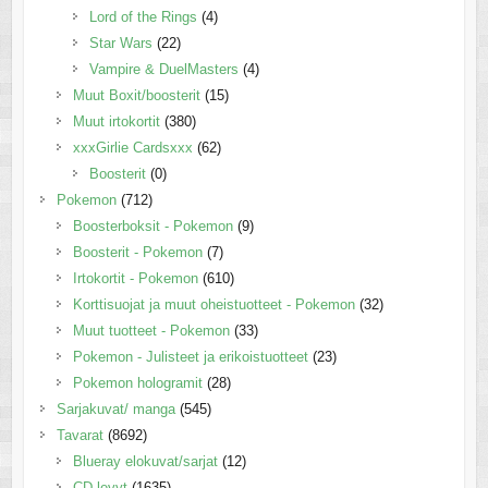
Lord of the Rings
(4)
Star Wars
(22)
Vampire & DuelMasters
(4)
Muut Boxit/boosterit
(15)
Muut irtokortit
(380)
xxxGirlie Cardsxxx
(62)
Boosterit
(0)
Pokemon
(712)
Boosterboksit - Pokemon
(9)
Boosterit - Pokemon
(7)
Irtokortit - Pokemon
(610)
Korttisuojat ja muut oheistuotteet - Pokemon
(32)
Muut tuotteet - Pokemon
(33)
Pokemon - Julisteet ja erikoistuotteet
(23)
Pokemon hologramit
(28)
Sarjakuvat/ manga
(545)
Tavarat
(8692)
Blueray elokuvat/sarjat
(12)
CD-levyt
(1635)