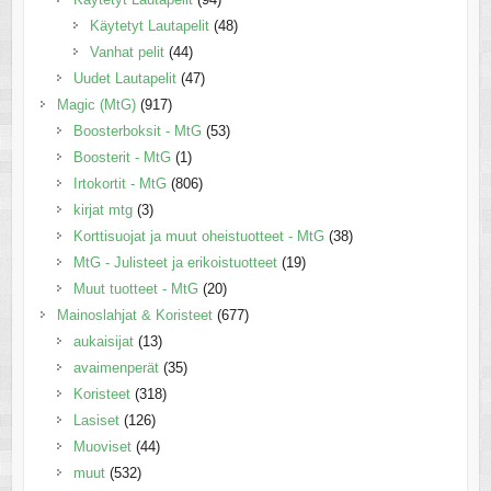
Käytetyt Lautapelit
(48)
Vanhat pelit
(44)
Uudet Lautapelit
(47)
Magic (MtG)
(917)
Boosterboksit - MtG
(53)
Boosterit - MtG
(1)
Irtokortit - MtG
(806)
kirjat mtg
(3)
Korttisuojat ja muut oheistuotteet - MtG
(38)
MtG - Julisteet ja erikoistuotteet
(19)
Muut tuotteet - MtG
(20)
Mainoslahjat & Koristeet
(677)
aukaisijat
(13)
avaimenperät
(35)
Koristeet
(318)
Lasiset
(126)
Muoviset
(44)
muut
(532)