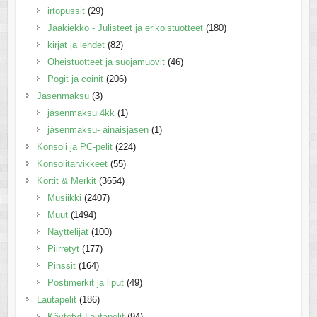
irtopussit
(29)
Jääkiekko - Julisteet ja erikoistuotteet
(180)
kirjat ja lehdet
(82)
Oheistuotteet ja suojamuovit
(46)
Pogit ja coinit
(206)
Jäsenmaksu
(3)
jäsenmaksu 4kk
(1)
jäsenmaksu- ainaisjäsen
(1)
Konsoli ja PC-pelit
(224)
Konsolitarvikkeet
(55)
Kortit & Merkit
(3654)
Musiikki
(2407)
Muut
(1494)
Näyttelijät
(100)
Piirretyt
(177)
Pinssit
(164)
Postimerkit ja liput
(49)
Lautapelit
(186)
Käytetyt Lautapelit
(94)