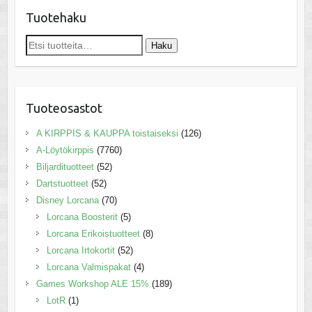
Tuotehaku
Etsi:
Haku
Tuoteosastot
A KIRPPIS & KAUPPA toistaiseksi
(126)
A-Löytökirppis
(7760)
Biljardituotteet
(52)
Dartstuotteet
(52)
Disney Lorcana
(70)
Lorcana Boosterit
(5)
Lorcana Erikoistuotteet
(8)
Lorcana Irtokortit
(52)
Lorcana Valmispakat
(4)
Games Workshop ALE 15%
(189)
LotR
(1)