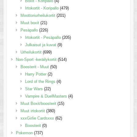
Boxit - Koripallo
(4)
Irtokortit - Koripallo
(479)
Moottoriurheilukortit
(201)
Muut boxit
(21)
Pesäpallo
(226)
Irtokortit - Pesäpallo
(205)
Julkaisut ja kuvat
(9)
Urheilukortit
(699)
Non-Sport -keräilykortit
(514)
Boosterit - Muut
(50)
Harry Potter
(2)
Lord of the Rings
(4)
Star Wars
(22)
Vampire & DuelMasters
(4)
Muut Boxit/boosterit
(15)
Muut irtokortit
(380)
xxxGirlie Cardsxxx
(62)
Boosterit
(0)
Pokemon
(737)