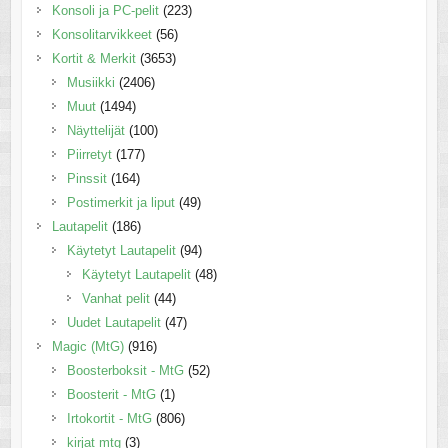
Konsoli ja PC-pelit
(223)
Konsolitarvikkeet
(56)
Kortit & Merkit
(3653)
Musiikki
(2406)
Muut
(1494)
Näyttelijät
(100)
Piirretyt
(177)
Pinssit
(164)
Postimerkit ja liput
(49)
Lautapelit
(186)
Käytetyt Lautapelit
(94)
Käytetyt Lautapelit
(48)
Vanhat pelit
(44)
Uudet Lautapelit
(47)
Magic (MtG)
(916)
Boosterboksit - MtG
(52)
Boosterit - MtG
(1)
Irtokortit - MtG
(806)
kirjat mtg
(3)