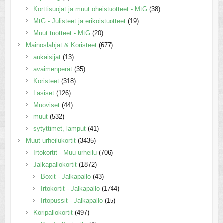
Korttisuojat ja muut oheistuotteet - MtG
(38)
MtG - Julisteet ja erikoistuotteet
(19)
Muut tuotteet - MtG
(20)
Mainoslahjat & Koristeet
(677)
aukaisijat
(13)
avaimenperät
(35)
Koristeet
(318)
Lasiset
(126)
Muoviset
(44)
muut
(532)
sytyttimet, lamput
(41)
Muut urheilukortit
(3435)
Irtokortit - Muu urheilu
(706)
Jalkapallokortit
(1872)
Boxit - Jalkapallo
(43)
Irtokortit - Jalkapallo
(1744)
Irtopussit - Jalkapallo
(15)
Koripallokortit
(497)