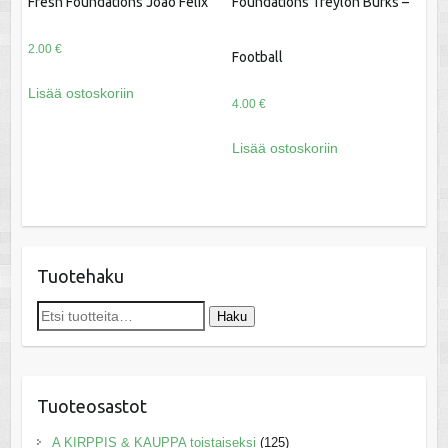
Fresh Foundations Joao Felix
Foundations Treylon Burks –
2.00
€
Football
Lisää ostoskoriin
4.00
€
Lisää ostoskoriin
Tuotehaku
Etsi:
Haku
Tuoteosastot
A KIRPPIS & KAUPPA toistaiseksi
(125)