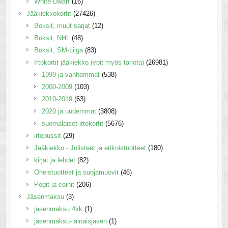
White Dwarf
(16)
Jääkiekkokortit
(27426)
Boksit, muut sarjat
(12)
Boksit, NHL
(48)
Boksit, SM-Liiga
(83)
Irtokortit jääkiekko (voit myös tarjota)
(26981)
1999 ja vanhemmat
(538)
2000-2009
(103)
2010-2019
(63)
2020 ja uudemmat
(3808)
suomalaiset irtokortit
(5676)
irtopussit
(29)
Jääkiekko - Julisteet ja erikoistuotteet
(180)
kirjat ja lehdet
(82)
Oheistuotteet ja suojamuovit
(46)
Pogit ja coinit
(206)
Jäsenmaksu
(3)
jäsenmaksu 4kk
(1)
jäsenmaksu- ainaisjäsen
(1)