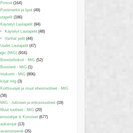
Pinssit
(164)
Postimerkit ja liput
(49)
utapelit
(186)
Käytetyt Lautapelit
(94)
Käytetyt Lautapelit
(48)
Vanhat pelit
(44)
Uudet Lautapelit
(47)
gic (MtG)
(916)
Boosterboksit - MtG
(52)
Boosterit - MtG
(1)
Irtokortit - MtG
(806)
kirjat mtg
(3)
Korttisuojat ja muut oheistuotteet - MtG
(38)
MtG - Julisteet ja erikoistuotteet
(19)
Muut tuotteet - MtG
(20)
inoslahjat & Koristeet
(677)
aukaisijat
(13)
avaimenperät
(35)