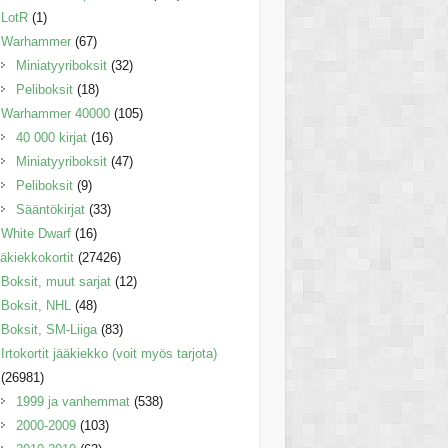
LotR
(1)
Warhammer
(67)
Miniatyyriboksit
(32)
Peliboksit
(18)
Warhammer 40000
(105)
40 000 kirjat
(16)
Miniatyyriboksit
(47)
Peliboksit
(9)
Sääntökirjat
(33)
White Dwarf
(16)
äkiekkokortit
(27426)
Boksit, muut sarjat
(12)
Boksit, NHL
(48)
Boksit, SM-Liiga
(83)
Irtokortit jääkiekko (voit myös tarjota)
(26981)
1999 ja vanhemmat
(538)
2000-2009
(103)