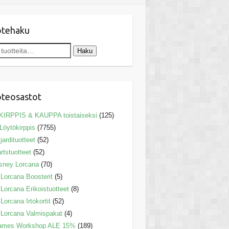
otehaku
Haku
teosastot
KIRPPIS & KAUPPA toistaiseksi
(125)
Löytökirppis
(7755)
ljardituotteet
(52)
rtstuotteet
(52)
sney Lorcana
(70)
Lorcana Boosterit
(5)
Lorcana Erikoistuotteet
(8)
Lorcana Irtokortit
(52)
Lorcana Valmispakat
(4)
ames Workshop ALE 15%
(189)