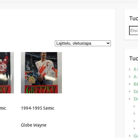
Tu
Etsi:
Tuo
A 
A-
Bi
Da
Di
mic
1994-1995 Semic
Globe Wayne
G