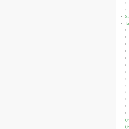
Sa
Ta
Un
Ur