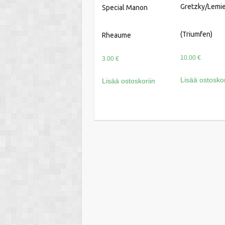
Gretzky/Lemi
Special Manon
(Triumfen)
Rheaume
10.00
€
3.00
€
Lisää ostoskor
Lisää ostoskoriin