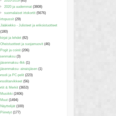
2010-2019
(63)
2020 ja uudemmat
(3808)
suomalaiset irtokortit
(5676)
irtopussit
(29)
Jääkiekko - Julisteet ja erikoistuotteet
(180)
kirjat ja lehdet
(82)
Oheistuotteet ja suojamuovit
(46)
Pogit ja coinit
(206)
äsenmaksu
(3)
jäsenmaksu 4kk
(1)
jäsenmaksu- ainaisjäsen
(1)
nsoli ja PC-pelit
(223)
nsolitarvikkeet
(56)
rtit & Merkit
(3653)
Musiikki
(2406)
Muut
(1494)
Näyttelijät
(100)
Piirretyt
(177)