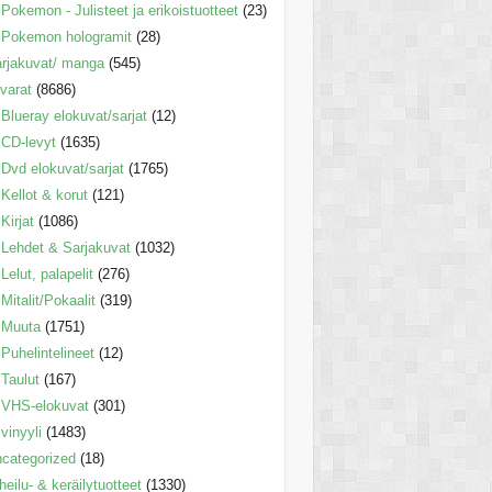
Pokemon - Julisteet ja erikoistuotteet
(23)
Pokemon hologramit
(28)
rjakuvat/ manga
(545)
varat
(8686)
Blueray elokuvat/sarjat
(12)
CD-levyt
(1635)
Dvd elokuvat/sarjat
(1765)
Kellot & korut
(121)
Kirjat
(1086)
Lehdet & Sarjakuvat
(1032)
Lelut, palapelit
(276)
Mitalit/Pokaalit
(319)
Muuta
(1751)
Puhelintelineet
(12)
Taulut
(167)
VHS-elokuvat
(301)
vinyyli
(1483)
categorized
(18)
heilu- & keräilytuotteet
(1330)