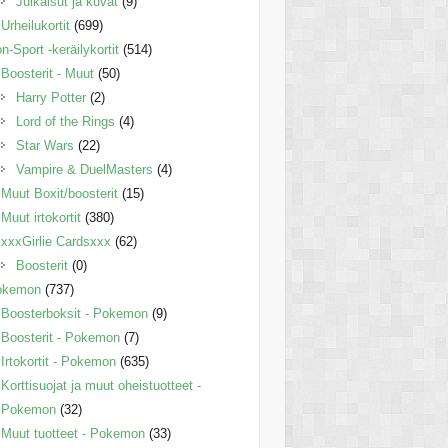
Julkaisut ja kuvat
(9)
Urheilukortit
(699)
n-Sport -keräilykortit
(514)
Boosterit - Muut
(50)
Harry Potter
(2)
Lord of the Rings
(4)
Star Wars
(22)
Vampire & DuelMasters
(4)
Muut Boxit/boosterit
(15)
Muut irtokortit
(380)
xxxGirlie Cardsxxx
(62)
Boosterit
(0)
okemon
(737)
Boosterboksit - Pokemon
(9)
Boosterit - Pokemon
(7)
Irtokortit - Pokemon
(635)
Korttisuojat ja muut oheistuotteet -
Pokemon
(32)
Muut tuotteet - Pokemon
(33)