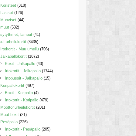
Koristeet
(318)
Lasiset
(126)
Muoviset
(44)
muut
(532)
sytyttimet, lamput
(41)
ut urheilukortit
(3435)
Irtokortit - Muu urheilu
(706)
Jalkapallokortit
(1872)
Boxit - Jalkapallo
(43)
Irtokortit - Jalkapallo
(1744)
Irtopussit - Jalkapallo
(15)
Koripallokortit
(497)
Boxit - Koripallo
(4)
Irtokortit - Koripallo
(479)
Moottoriurheilukortit
(201)
Muut boxit
(21)
Pesäpallo
(226)
Irtokortit - Pesäpallo
(205)