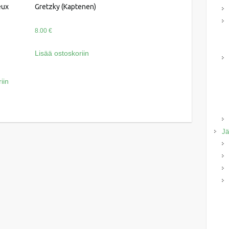
eux
Gretzky (Kaptenen)
8.00
€
Lisää ostoskoriin
iin
Jä