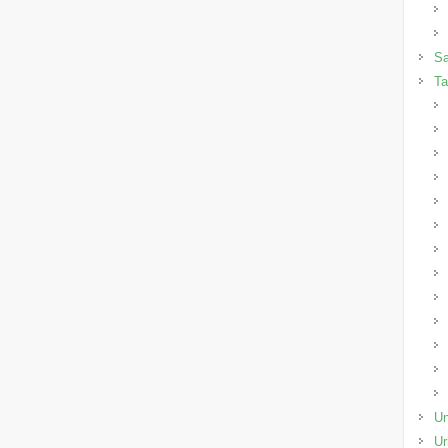
Sa
Ta
Un
Ur