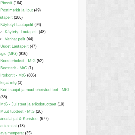
Pinssit
(164)
Postimerkit ja liput
(49)
utapelit
(186)
Käytetyt Lautapelit
(94)
Käytetyt Lautapelit
(48)
Vanhat pelit
(44)
Uudet Lautapelit
(47)
gic (MtG)
(916)
Boosterboksit - MtG
(52)
Boosterit - MtG
(1)
Irtokortit - MtG
(806)
kirjat mtg
(3)
Korttisuojat ja muut oheistuotteet - MtG
(38)
MtG - Julisteet ja erikoistuotteet
(19)
Muut tuotteet - MtG
(20)
inoslahjat & Koristeet
(677)
aukaisijat
(13)
avaimenperät
(35)