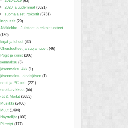
2010-2019
(63)
2020 ja uudemmat
(3821)
suomalaiset irtokortit
(5731)
irtopussit
(29)
Jääkiekko - Julisteet ja erikoistuotteet
(180)
kirjat ja lehdet
(82)
Oheistuotteet ja suojamuovit
(46)
Pogit ja coinit
(206)
äsenmaksu
(3)
jäsenmaksu 4kk
(1)
jäsenmaksu- ainaisjäsen
(1)
nsoli ja PC-pelit
(221)
nsolitarvikkeet
(55)
rtit & Merkit
(3653)
Musiikki
(2406)
Muut
(1494)
Näyttelijät
(100)
Piirretyt
(177)