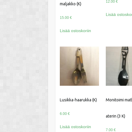
12.00
€
maljakko (K)
Lisää ostoskor
15.00
€
Lisää ostoskoriin
Lusikka-haarukka (K)
Monitoimi mat
6.00
€
aterin (3 K)
Lisää ostoskoriin
7.00
€