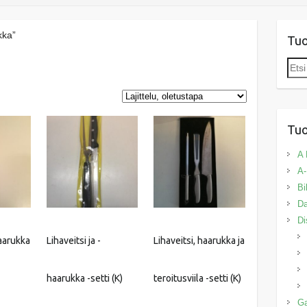
kka”
Tu
Etsi:
Tuo
A 
A-
Bi
Da
Di
haarukka
Lihaveitsi ja -
Lihaveitsi, haarukka ja
haarukka -setti (K)
teroitusviila -setti (K)
G