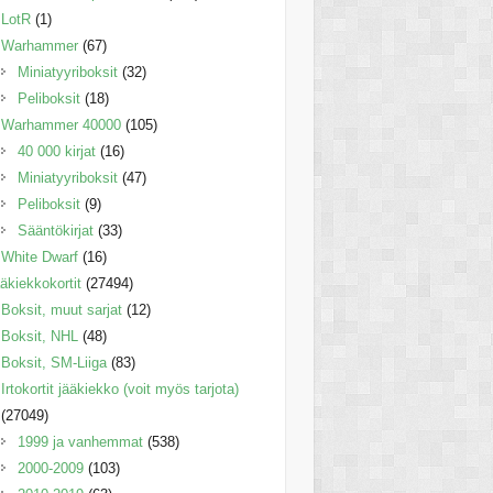
LotR
(1)
Warhammer
(67)
Miniatyyriboksit
(32)
Peliboksit
(18)
Warhammer 40000
(105)
40 000 kirjat
(16)
Miniatyyriboksit
(47)
Peliboksit
(9)
Sääntökirjat
(33)
White Dwarf
(16)
äkiekkokortit
(27494)
Boksit, muut sarjat
(12)
Boksit, NHL
(48)
Boksit, SM-Liiga
(83)
Irtokortit jääkiekko (voit myös tarjota)
(27049)
1999 ja vanhemmat
(538)
2000-2009
(103)