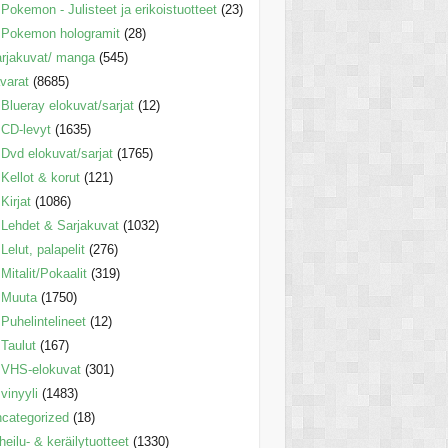
Pokemon - Julisteet ja erikoistuotteet
(23)
Pokemon hologramit
(28)
rjakuvat/ manga
(545)
varat
(8685)
Blueray elokuvat/sarjat
(12)
CD-levyt
(1635)
Dvd elokuvat/sarjat
(1765)
Kellot & korut
(121)
Kirjat
(1086)
Lehdet & Sarjakuvat
(1032)
Lelut, palapelit
(276)
Mitalit/Pokaalit
(319)
Muuta
(1750)
Puhelintelineet
(12)
Taulut
(167)
VHS-elokuvat
(301)
vinyyli
(1483)
categorized
(18)
heilu- & keräilytuotteet
(1330)