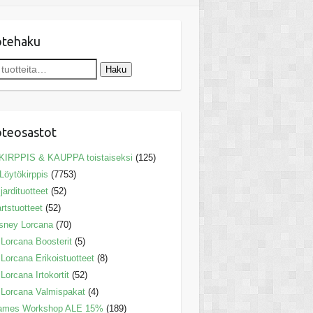
otehaku
Haku
teosastot
KIRPPIS & KAUPPA toistaiseksi
(125)
Löytökirppis
(7753)
ljardituotteet
(52)
rtstuotteet
(52)
sney Lorcana
(70)
Lorcana Boosterit
(5)
Lorcana Erikoistuotteet
(8)
Lorcana Irtokortit
(52)
Lorcana Valmispakat
(4)
ames Workshop ALE 15%
(189)