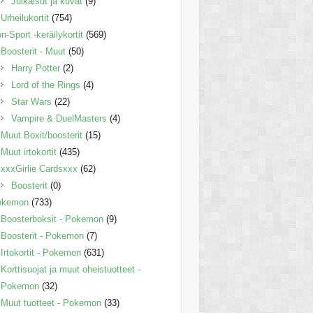
Julkaisut ja kuvat
(9)
Urheilukortit
(754)
n-Sport -keräilykortit
(569)
Boosterit - Muut
(50)
Harry Potter
(2)
Lord of the Rings
(4)
Star Wars
(22)
Vampire & DuelMasters
(4)
Muut Boxit/boosterit
(15)
Muut irtokortit
(435)
xxxGirlie Cardsxxx
(62)
Boosterit
(0)
okemon
(733)
Boosterboksit - Pokemon
(9)
Boosterit - Pokemon
(7)
Irtokortit - Pokemon
(631)
Korttisuojat ja muut oheistuotteet -
Pokemon
(32)
Muut tuotteet - Pokemon
(33)