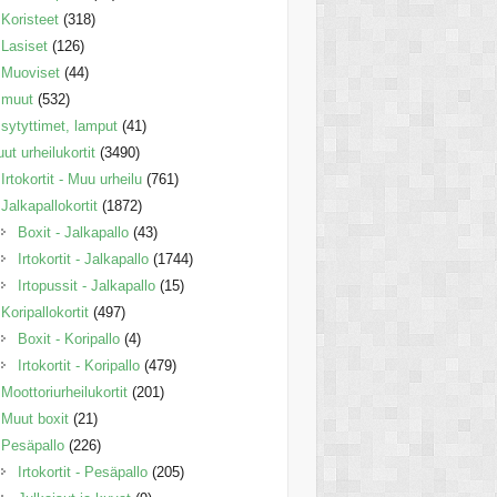
Koristeet
(318)
Lasiset
(126)
Muoviset
(44)
muut
(532)
sytyttimet, lamput
(41)
ut urheilukortit
(3490)
Irtokortit - Muu urheilu
(761)
Jalkapallokortit
(1872)
Boxit - Jalkapallo
(43)
Irtokortit - Jalkapallo
(1744)
Irtopussit - Jalkapallo
(15)
Koripallokortit
(497)
Boxit - Koripallo
(4)
Irtokortit - Koripallo
(479)
Moottoriurheilukortit
(201)
Muut boxit
(21)
Pesäpallo
(226)
Irtokortit - Pesäpallo
(205)