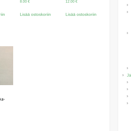
8.00
€
12.00
€
iin
Lisää ostoskoriin
Lisää ostoskoriin
Jä
ka-