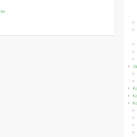
iin
J
Ko
Ko
Ko