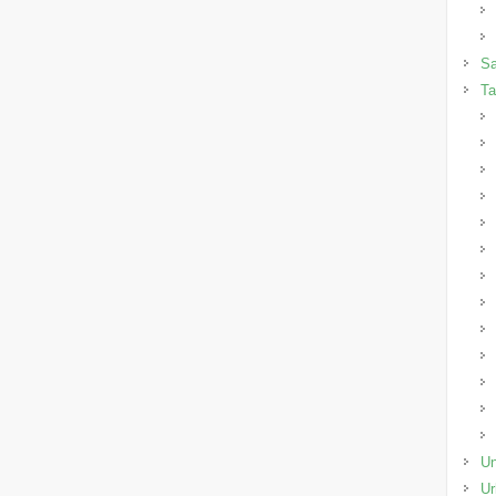
Sa
Ta
Un
Ur