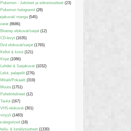
Pokemon - Julisteet ja erikoistuotteet
(23)
Pokemon hologramit
(28)
rjakuvat/ manga
(545)
varat
(8686)
Blueray elokuvat/sarjat
(12)
CD-levyt
(1635)
Dvd elokuvat/sarjat
(1765)
Kellot & korut
(121)
Kirjat
(1086)
Lehdet & Sarjakuvat
(1032)
Lelut, palapelit
(276)
Mitalit/Pokaalit
(319)
Muuta
(1751)
Puhelintelineet
(12)
Taulut
(167)
VHS-elokuvat
(301)
vinyyli
(1483)
categorized
(18)
heilu- & keräilytuotteet
(1330)