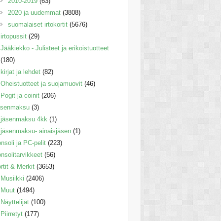
2010-2019
(63)
2020 ja uudemmat
(3808)
suomalaiset irtokortit
(5676)
irtopussit
(29)
Jääkiekko - Julisteet ja erikoistuotteet
(180)
kirjat ja lehdet
(82)
Oheistuotteet ja suojamuovit
(46)
Pogit ja coinit
(206)
äsenmaksu
(3)
jäsenmaksu 4kk
(1)
jäsenmaksu- ainaisjäsen
(1)
nsoli ja PC-pelit
(223)
nsolitarvikkeet
(56)
rtit & Merkit
(3653)
Musiikki
(2406)
Muut
(1494)
Näyttelijät
(100)
Piirretyt
(177)