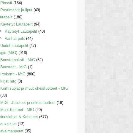
Pinssit
(164)
Postimerkit ja liput
(49)
utapelit
(186)
Käytetyt Lautapelit
(94)
Käytetyt Lautapelit
(48)
Vanhat pelit
(44)
Uudet Lautapelit
(47)
gic (MtG)
(916)
Boosterboksit - MtG
(52)
Boosterit - MtG
(1)
Irtokortit - MtG
(806)
kirjat mtg
(3)
Korttisuojat ja muut oheistuotteet - MtG
(38)
MtG - Julisteet ja erikoistuotteet
(19)
Muut tuotteet - MtG
(20)
inoslahjat & Koristeet
(677)
aukaisijat
(13)
avaimenperät
(35)