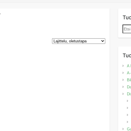
”
Tu
Etsi:
Tuo
A 
A-
Bi
Da
Di
G