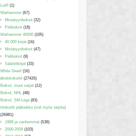
LotR
(1)
Warhammer
(67)
Miniatyyriboksit
(32)
Peliboksit
(18)
Warhammer 40000
(105)
40 000 kirjat
(16)
Miniatyyriboksit
(47)
Peliboksit
(9)
Sääntökirjat
(33)
White Dwarf
(16)
äkiekkokortit
(27426)
Boksit, muut sarjat
(12)
Boksit, NHL
(48)
Boksit, SM-Liiga
(83)
Irtokortit jääkiekko (voit myös tarjota)
(26981)
1999 ja vanhemmat
(538)
2000-2009
(103)