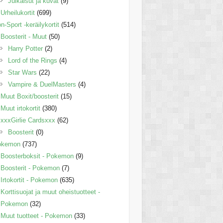
Julkaisut ja kuvat
(9)
Urheilukortit
(699)
n-Sport -keräilykortit
(514)
Boosterit - Muut
(50)
Harry Potter
(2)
Lord of the Rings
(4)
Star Wars
(22)
Vampire & DuelMasters
(4)
Muut Boxit/boosterit
(15)
Muut irtokortit
(380)
xxxGirlie Cardsxxx
(62)
Boosterit
(0)
okemon
(737)
Boosterboksit - Pokemon
(9)
Boosterit - Pokemon
(7)
Irtokortit - Pokemon
(635)
Korttisuojat ja muut oheistuotteet -
Pokemon
(32)
Muut tuotteet - Pokemon
(33)