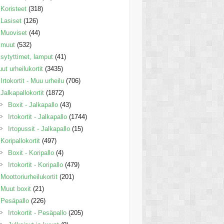
Koristeet
(318)
Lasiset
(126)
Muoviset
(44)
muut
(532)
sytyttimet, lamput
(41)
ut urheilukortit
(3435)
Irtokortit - Muu urheilu
(706)
Jalkapallokortit
(1872)
Boxit - Jalkapallo
(43)
Irtokortit - Jalkapallo
(1744)
Irtopussit - Jalkapallo
(15)
Koripallokortit
(497)
Boxit - Koripallo
(4)
Irtokortit - Koripallo
(479)
Moottoriurheilukortit
(201)
Muut boxit
(21)
Pesäpallo
(226)
Irtokortit - Pesäpallo
(205)