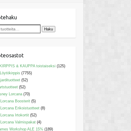
otehaku
Haku
teosastot
KIRPPIS & KAUPPA toistaiseksi
(125)
Löytökirppis
(7755)
ljardituotteet
(52)
rtstuotteet
(52)
sney Lorcana
(70)
Lorcana Boosterit
(5)
Lorcana Erikoistuotteet
(8)
Lorcana Irtokortit
(52)
Lorcana Valmispakat
(4)
ames Workshop ALE 15%
(189)