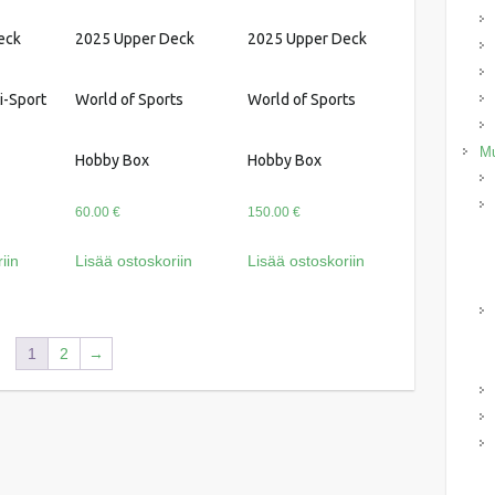
eck
2025 Upper Deck
2025 Upper Deck
i-Sport
World of Sports
World of Sports
Mu
Hobby Box
Hobby Box
60.00
€
150.00
€
iin
Lisää ostoskoriin
Lisää ostoskoriin
1
2
→