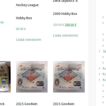
Deck Skybox E-X
Hockey League
2000 Hobby Box
Hobby Box
iin
Alkuperäinen
Nykyinen
320.00
€
280.00
€
95.00
€
hinta
hinta
Lisää ostoskoriin
oli:
on:
Lisää ostoskoriin
320.00 €.
280.00 €.
J
Ko
Ko
Ko
eck
2025 Goodwin
2025 Goodwin