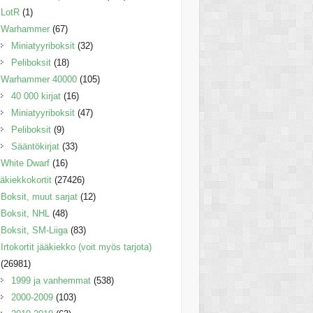
LotR
(1)
Warhammer
(67)
Miniatyyriboksit
(32)
Peliboksit
(18)
Warhammer 40000
(105)
40 000 kirjat
(16)
Miniatyyriboksit
(47)
Peliboksit
(9)
Sääntökirjat
(33)
White Dwarf
(16)
äkiekkokortit
(27426)
Boksit, muut sarjat
(12)
Boksit, NHL
(48)
Boksit, SM-Liiga
(83)
Irtokortit jääkiekko (voit myös tarjota)
(26981)
1999 ja vanhemmat
(538)
2000-2009
(103)