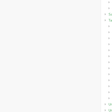
Sa
Ta
Un
Ur