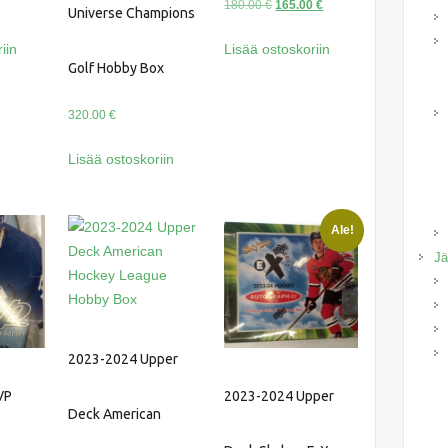
äinen
Nykyinen
Alkuperäinen
Nykyinen
180.00
€
165.00
€
Universe Champions
hinta
hinta
hinta
iin
Lisää ostoskoriin
on:
oli:
on:
Golf Hobby Box
75.00 €.
180.00 €.
165.00 €.
320.00
€
Lisää ostoskoriin
Ale!
Jä
2023-2024 Upper
VP
2023-2024 Upper
Deck American