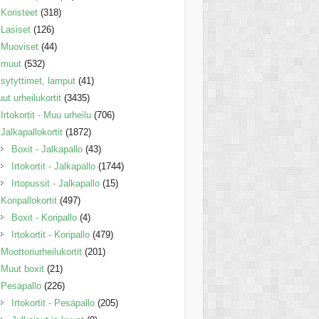
Koristeet
(318)
Lasiset
(126)
Muoviset
(44)
muut
(532)
sytyttimet, lamput
(41)
ut urheilukortit
(3435)
Irtokortit - Muu urheilu
(706)
Jalkapallokortit
(1872)
Boxit - Jalkapallo
(43)
Irtokortit - Jalkapallo
(1744)
Irtopussit - Jalkapallo
(15)
Koripallokortit
(497)
Boxit - Koripallo
(4)
Irtokortit - Koripallo
(479)
Moottoriurheilukortit
(201)
Muut boxit
(21)
Pesäpallo
(226)
Irtokortit - Pesäpallo
(205)