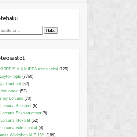
otehaku
Haku
teosastot
KIRPPIS & KAUPPA toistaiseksi
(125)
Löytökirppis
(7760)
ljardituotteet
(52)
rtstuotteet
(52)
sney Lorcana
(70)
Lorcana Boosterit
(5)
Lorcana Erikoistuotteet
(8)
Lorcana Irtokortit
(52)
Lorcana Valmispakat
(4)
ames Workshop ALE 15%
(189)