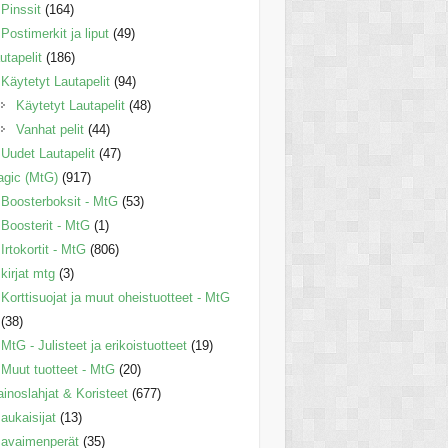
Pinssit
(164)
Postimerkit ja liput
(49)
utapelit
(186)
Käytetyt Lautapelit
(94)
Käytetyt Lautapelit
(48)
Vanhat pelit
(44)
Uudet Lautapelit
(47)
gic (MtG)
(917)
Boosterboksit - MtG
(53)
Boosterit - MtG
(1)
Irtokortit - MtG
(806)
kirjat mtg
(3)
Korttisuojat ja muut oheistuotteet - MtG
(38)
MtG - Julisteet ja erikoistuotteet
(19)
Muut tuotteet - MtG
(20)
inoslahjat & Koristeet
(677)
aukaisijat
(13)
avaimenperät
(35)