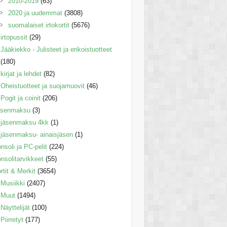
2010-2019
(63)
2020 ja uudemmat
(3808)
suomalaiset irtokortit
(5676)
irtopussit
(29)
Jääkiekko - Julisteet ja erikoistuotteet
(180)
kirjat ja lehdet
(82)
Oheistuotteet ja suojamuovit
(46)
Pogit ja coinit
(206)
äsenmaksu
(3)
jäsenmaksu 4kk
(1)
jäsenmaksu- ainaisjäsen
(1)
nsoli ja PC-pelit
(224)
nsolitarvikkeet
(55)
rtit & Merkit
(3654)
Musiikki
(2407)
Muut
(1494)
Näyttelijät
(100)
Piirretyt
(177)