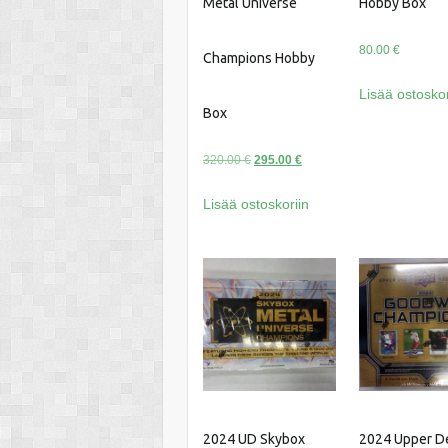
Metal Universe
Hobby Box
80.00
€
Champions Hobby
Lisää ostoskor
Box
Alkuperäinen
Nykyinen
320.00
€
295.00
€
hinta
hinta
Lisää ostoskoriin
oli:
on:
320.00 €.
295.00 €.
2024 UD Skybox
2024 Upper D