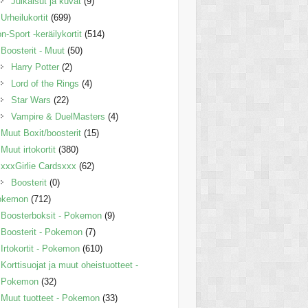
Julkaisut ja kuvat
(9)
Urheilukortit
(699)
n-Sport -keräilykortit
(514)
Boosterit - Muut
(50)
Harry Potter
(2)
Lord of the Rings
(4)
Star Wars
(22)
Vampire & DuelMasters
(4)
Muut Boxit/boosterit
(15)
Muut irtokortit
(380)
xxxGirlie Cardsxxx
(62)
Boosterit
(0)
okemon
(712)
Boosterboksit - Pokemon
(9)
Boosterit - Pokemon
(7)
Irtokortit - Pokemon
(610)
Korttisuojat ja muut oheistuotteet -
Pokemon
(32)
Muut tuotteet - Pokemon
(33)