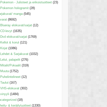
Pokemon - Julisteet ja erikoistuotteet
(23)
Pokemon hologramit
(28)
rjakuvat/ manga
(545)
varat
(8692)
Blueray elokuvat/sarjat
(12)
CD-levyt
(1635)
Dvd elokuvat/sarjat
(1769)
Kellot & korut
(121)
Kirjat
(1086)
Lehdet & Sarjakuvat
(1032)
Lelut, palapelit
(276)
Mitalit/Pokaalit
(319)
Muuta
(1752)
Puhelintelineet
(12)
Taulut
(167)
VHS-elokuvat
(302)
vinyyli
(1484)
categorized
(18)
heilu- & keräilytuotteet
(1330)