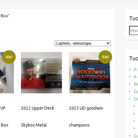
 Box”
Tu
Etsi:
Ale!
Ale!
Tuo
A 
A-
Bi
Da
Di
MVP
2022 Upper Deck
2023 UD goodwin
 Box
Skybox Metal
champions
G