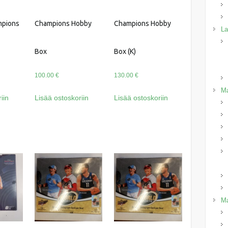
mpions
Champions Hobby
Champions Hobby
La
Box
Box (K)
100.00
€
130.00
€
Ma
iin
Lisää ostoskoriin
Lisää ostoskoriin
Ma