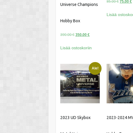
Alkuper
85.00
€
75.00
€
Universe Champions
hinta
Lisää ostoskor
oli:
Hobby Box
85.00 €.
Alkuperäinen
Nykyinen
390.00
€
350.00
€
hinta
hinta
Lisää ostoskoriin
oli:
on:
390.00 €.
350.00 €.
Ale!
2023 UD Skybox
2023-2024 M