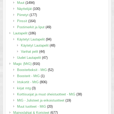
Muut
(1494)
Näyttelijät
(100)
Piirretyt
(177)
Pinssit
(164)
Postimerkit ja liput
(49)
Lautapelit
(186)
Käytetyt Lautapelit
(94)
Käytetyt Lautapelit
(48)
Vanhat pelit
(44)
Uudet Lautapelit
(47)
Magic (MtG)
(916)
Boosterboksit - MtG
(52)
Boosterit - MtG
(1)
Irtokortit - MtG
(806)
kirjat mtg
(3)
Korttisuojat ja muut oheistuotteet - MtG
(38)
MtG - Julisteet ja erikoistuotteet
(19)
Muut tuotteet - MtG
(20)
Mainoslahjat & Koristeet
(677)