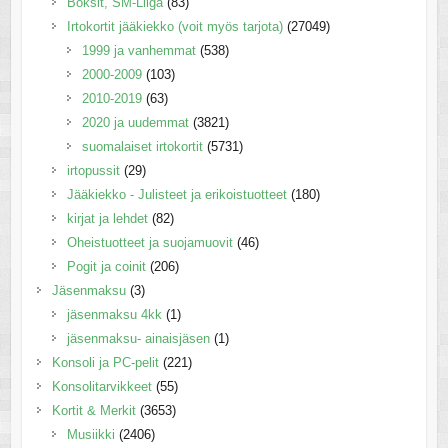
Boksit, SM-Liiga
(83)
Irtokortit jääkiekko (voit myös tarjota)
(27049)
1999 ja vanhemmat
(538)
2000-2009
(103)
2010-2019
(63)
2020 ja uudemmat
(3821)
suomalaiset irtokortit
(5731)
irtopussit
(29)
Jääkiekko - Julisteet ja erikoistuotteet
(180)
kirjat ja lehdet
(82)
Oheistuotteet ja suojamuovit
(46)
Pogit ja coinit
(206)
Jäsenmaksu
(3)
jäsenmaksu 4kk
(1)
jäsenmaksu- ainaisjäsen
(1)
Konsoli ja PC-pelit
(221)
Konsolitarvikkeet
(55)
Kortit & Merkit
(3653)
Musiikki
(2406)