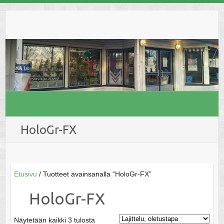
Skip
to
content
HoloGr-FX
Etusivu
/ Tuotteet avainsanalla “HoloGr-FX”
HoloGr-FX
Näytetään kaikki 3 tulosta