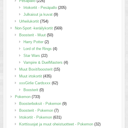
Pesäpallo
(226)
Irtokortit - Pesäpallo
(205)
Julkaisut ja kuvat
(9)
Urheilukortit
(754)
Non-Sport -keräilykortit
(569)
Boosterit - Muut
(50)
Harry Potter
(2)
Lord of the Rings
(4)
Star Wars
(22)
Vampire & DuelMasters
(4)
Muut Boxit/boosterit
(15)
Muut irtokortit
(435)
xxxGirlie Cardsxxx
(62)
Boosterit
(0)
Pokemon
(733)
Boosterboksit - Pokemon
(9)
Boosterit - Pokemon
(7)
Irtokortit - Pokemon
(631)
Korttisuojat ja muut oheistuotteet - Pokemon
(32)