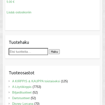
5.00
€
Lisää ostoskoriin
Tuotehaku
Etsi:
Haku
Tuoteosastot
A KIRPPIS & KAUPPA toistaiseksi
(125)
A-Löytökirppis
(7753)
Biljardituotteet
(52)
Dartstuotteet
(52)
Disney Lorcana
(70)