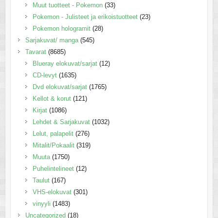
Muut tuotteet - Pokemon
(33)
Pokemon - Julisteet ja erikoistuotteet
(23)
Pokemon hologramit
(28)
Sarjakuvat/ manga
(545)
Tavarat
(8685)
Blueray elokuvat/sarjat
(12)
CD-levyt
(1635)
Dvd elokuvat/sarjat
(1765)
Kellot & korut
(121)
Kirjat
(1086)
Lehdet & Sarjakuvat
(1032)
Lelut, palapelit
(276)
Mitalit/Pokaalit
(319)
Muuta
(1750)
Puhelintelineet
(12)
Taulut
(167)
VHS-elokuvat
(301)
vinyyli
(1483)
Uncategorized
(18)