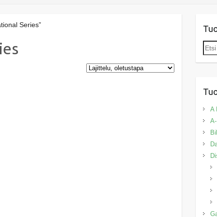
tional Series”
Tu
ies
Etsi:
Tuo
A 
A-
Bi
Da
Di
G