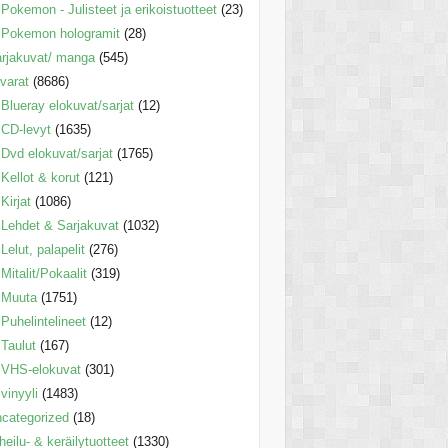
Pokemon - Julisteet ja erikoistuotteet
(23)
Pokemon hologramit
(28)
rjakuvat/ manga
(545)
varat
(8686)
Blueray elokuvat/sarjat
(12)
CD-levyt
(1635)
Dvd elokuvat/sarjat
(1765)
Kellot & korut
(121)
Kirjat
(1086)
Lehdet & Sarjakuvat
(1032)
Lelut, palapelit
(276)
Mitalit/Pokaalit
(319)
Muuta
(1751)
Puhelintelineet
(12)
Taulut
(167)
VHS-elokuvat
(301)
vinyyli
(1483)
categorized
(18)
heilu- & keräilytuotteet
(1330)