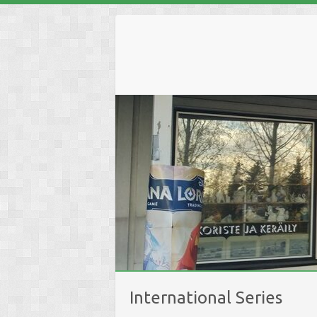
Skip
to
content
International Series