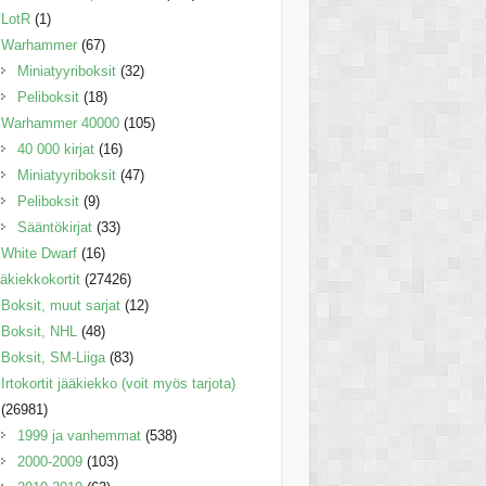
LotR
(1)
Warhammer
(67)
Miniatyyriboksit
(32)
Peliboksit
(18)
Warhammer 40000
(105)
40 000 kirjat
(16)
Miniatyyriboksit
(47)
Peliboksit
(9)
Sääntökirjat
(33)
White Dwarf
(16)
äkiekkokortit
(27426)
Boksit, muut sarjat
(12)
Boksit, NHL
(48)
Boksit, SM-Liiga
(83)
Irtokortit jääkiekko (voit myös tarjota)
(26981)
1999 ja vanhemmat
(538)
2000-2009
(103)