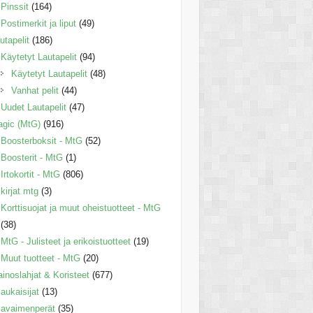
Pinssit
(164)
Postimerkit ja liput
(49)
utapelit
(186)
Käytetyt Lautapelit
(94)
Käytetyt Lautapelit
(48)
Vanhat pelit
(44)
Uudet Lautapelit
(47)
gic (MtG)
(916)
Boosterboksit - MtG
(52)
Boosterit - MtG
(1)
Irtokortit - MtG
(806)
kirjat mtg
(3)
Korttisuojat ja muut oheistuotteet - MtG
(38)
MtG - Julisteet ja erikoistuotteet
(19)
Muut tuotteet - MtG
(20)
inoslahjat & Koristeet
(677)
aukaisijat
(13)
avaimenperät
(35)