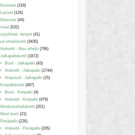
Koristeet
(318)
Lasiset
(126)
Muoviset
(44)
muut
(532)
sytyttimet, lamput
(41)
ut urheilukortit
(3435)
Irtokortit - Muu urheilu
(706)
Jalkapallokortit
(1872)
Boxit - Jalkapallo
(43)
Irtokortit - Jalkapallo
(1744)
Irtopussit - Jalkapallo
(15)
Koripallokortit
(497)
Boxit - Koripallo
(4)
Irtokortit - Koripallo
(479)
Moottoriurheilukortit
(201)
Muut boxit
(21)
Pesäpallo
(226)
Irtokortit - Pesäpallo
(205)