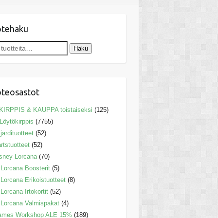
otehaku
Haku
teosastot
KIRPPIS & KAUPPA toistaiseksi
(125)
Löytökirppis
(7755)
ljardituotteet
(52)
rtstuotteet
(52)
sney Lorcana
(70)
Lorcana Boosterit
(5)
Lorcana Erikoistuotteet
(8)
Lorcana Irtokortit
(52)
Lorcana Valmispakat
(4)
ames Workshop ALE 15%
(189)