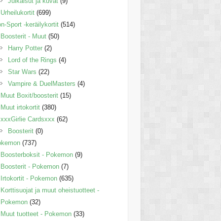
Julkaisut ja kuvat
(9)
Urheilukortit
(699)
n-Sport -keräilykortit
(514)
Boosterit - Muut
(50)
Harry Potter
(2)
Lord of the Rings
(4)
Star Wars
(22)
Vampire & DuelMasters
(4)
Muut Boxit/boosterit
(15)
Muut irtokortit
(380)
xxxGirlie Cardsxxx
(62)
Boosterit
(0)
okemon
(737)
Boosterboksit - Pokemon
(9)
Boosterit - Pokemon
(7)
Irtokortit - Pokemon
(635)
Korttisuojat ja muut oheistuotteet -
Pokemon
(32)
Muut tuotteet - Pokemon
(33)