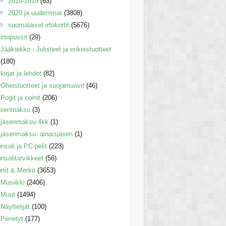
2010-2019
(63)
2020 ja uudemmat
(3808)
suomalaiset irtokortit
(5676)
irtopussit
(29)
Jääkiekko - Julisteet ja erikoistuotteet
(180)
kirjat ja lehdet
(82)
Oheistuotteet ja suojamuovit
(46)
Pogit ja coinit
(206)
äsenmaksu
(3)
jäsenmaksu 4kk
(1)
jäsenmaksu- ainaisjäsen
(1)
nsoli ja PC-pelit
(223)
nsolitarvikkeet
(56)
rtit & Merkit
(3653)
Musiikki
(2406)
Muut
(1494)
Näyttelijät
(100)
Piirretyt
(177)