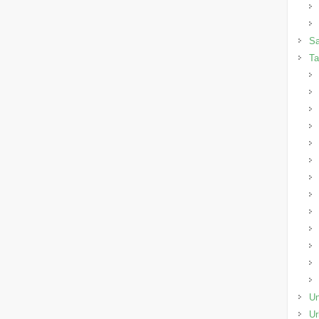
Sa
Ta
Un
Ur