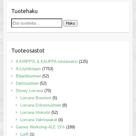
Tuotehaku
Etsi:
Haku
Tuoteosastot
A KIRPPIS & KAUPPA toistaiseksi
(125)
A-Löytökirppis
(7753)
Biljardituotteet
(52)
Dartstuotteet
(52)
Disney Lorcana
(70)
Lorcana Boosterit
(5)
Lorcana Erikoistuotteet
(8)
Lorcana Irtokortit
(52)
Lorcana Valmispakat
(4)
Games Workshop ALE 15%
(189)
LotR
(1)