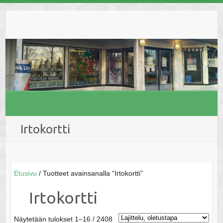
Skip
to
content
Irtokortti
Etusivu
/ Tuotteet avainsanalla “Irtokortti”
Irtokortti
Näytetään tulokset 1–16 / 2408