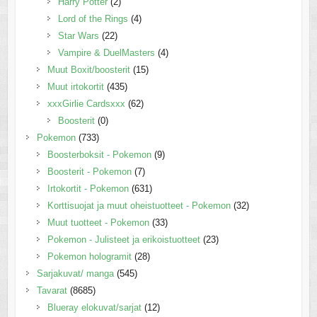
Harry Potter
(2)
Lord of the Rings
(4)
Star Wars
(22)
Vampire & DuelMasters
(4)
Muut Boxit/boosterit
(15)
Muut irtokortit
(435)
xxxGirlie Cardsxxx
(62)
Boosterit
(0)
Pokemon
(733)
Boosterboksit - Pokemon
(9)
Boosterit - Pokemon
(7)
Irtokortit - Pokemon
(631)
Korttisuojat ja muut oheistuotteet - Pokemon
(32)
Muut tuotteet - Pokemon
(33)
Pokemon - Julisteet ja erikoistuotteet
(23)
Pokemon hologramit
(28)
Sarjakuvat/ manga
(545)
Tavarat
(8685)
Blueray elokuvat/sarjat
(12)