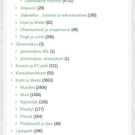
suomalaiset irtokortit
(5731)
irtopussit
(29)
Jääkiekko - Julisteet ja erikoistuotteet
(180)
kirjat ja lehdet
(82)
Oheistuotteet ja suojamuovit
(46)
Pogit ja coinit
(206)
Jäsenmaksu
(3)
jäsenmaksu 4kk
(1)
jäsenmaksu- ainaisjäsen
(1)
Konsoli ja PC-pelit
(221)
Konsolitarvikkeet
(55)
Kortit & Merkit
(3653)
Musiikki
(2406)
Muut
(1494)
Näyttelijät
(100)
Piirretyt
(177)
Pinssit
(164)
Postimerkit ja liput
(49)
Lautapelit
(186)