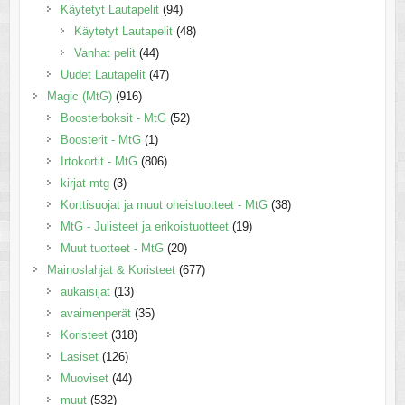
Käytetyt Lautapelit
(94)
Käytetyt Lautapelit
(48)
Vanhat pelit
(44)
Uudet Lautapelit
(47)
Magic (MtG)
(916)
Boosterboksit - MtG
(52)
Boosterit - MtG
(1)
Irtokortit - MtG
(806)
kirjat mtg
(3)
Korttisuojat ja muut oheistuotteet - MtG
(38)
MtG - Julisteet ja erikoistuotteet
(19)
Muut tuotteet - MtG
(20)
Mainoslahjat & Koristeet
(677)
aukaisijat
(13)
avaimenperät
(35)
Koristeet
(318)
Lasiset
(126)
Muoviset
(44)
muut
(532)