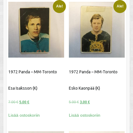
Ale!
Ale!
1972 Panda – MM-Toronto
1972 Panda – MM-Toronto
Esa Isaksson (K)
Esko Kaonpää (K)
Alkuperäinen
Nykyinen
Alkuperäinen
Nykyinen
7.00
€
5.00
€
5.00
€
3.00
€
hinta
hinta
hinta
hinta
Lisää ostoskoriin
Lisää ostoskoriin
oli:
on:
oli:
on:
7.00 €.
5.00 €.
5.00 €.
3.00 €.