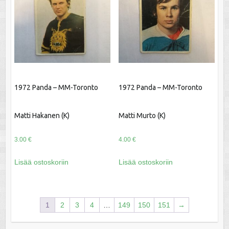
1972 Panda – MM-Toronto
1972 Panda – MM-Toronto
Matti Hakanen (K)
Matti Murto (K)
3.00
€
4.00
€
Lisää ostoskoriin
Lisää ostoskoriin
1
2
3
4
…
149
150
151
→