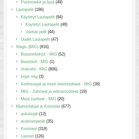
Postimerkit ja liput
(49)
Lautapelit
(186)
Käytetyt Lautapelit
(94)
Käytetyt Lautapelit
(48)
Vanhat pelit
(44)
Uudet Lautapelit
(47)
Magic (MtG)
(916)
Boosterboksit - MtG
(52)
Boosterit - MtG
(1)
Irtokortit - MtG
(806)
kirjat mtg
(3)
Korttisuojat ja muut oheistuotteet - MtG
(38)
MtG - Julisteet ja erikoistuotteet
(19)
Muut tuotteet - MtG
(20)
Mainoslahjat & Koristeet
(677)
aukaisijat
(13)
avaimenperät
(35)
Koristeet
(318)
Lasiset
(126)