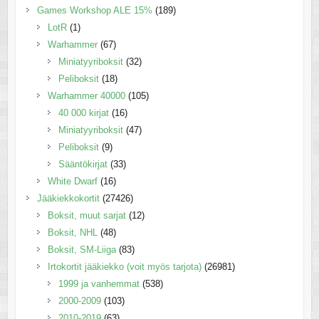
Games Workshop ALE 15%
(189)
LotR
(1)
Warhammer
(67)
Miniatyyriboksit
(32)
Peliboksit
(18)
Warhammer 40000
(105)
40 000 kirjat
(16)
Miniatyyriboksit
(47)
Peliboksit
(9)
Sääntökirjat
(33)
White Dwarf
(16)
Jääkiekkokortit
(27426)
Boksit, muut sarjat
(12)
Boksit, NHL
(48)
Boksit, SM-Liiga
(83)
Irtokortit jääkiekko (voit myös tarjota)
(26981)
1999 ja vanhemmat
(538)
2000-2009
(103)
2010-2019
(63)