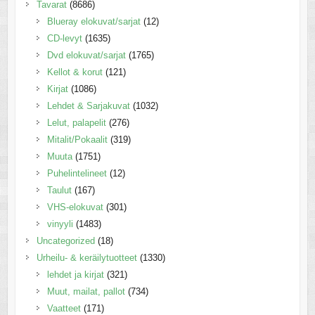
Tavarat
(8686)
Blueray elokuvat/sarjat
(12)
CD-levyt
(1635)
Dvd elokuvat/sarjat
(1765)
Kellot & korut
(121)
Kirjat
(1086)
Lehdet & Sarjakuvat
(1032)
Lelut, palapelit
(276)
Mitalit/Pokaalit
(319)
Muuta
(1751)
Puhelintelineet
(12)
Taulut
(167)
VHS-elokuvat
(301)
vinyyli
(1483)
Uncategorized
(18)
Urheilu- & keräilytuotteet
(1330)
lehdet ja kirjat
(321)
Muut, mailat, pallot
(734)
Vaatteet
(171)