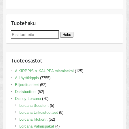
Tuotehaku
Etsi:
Haku
Tuoteosastot
A KIRPPIS & KAUPPA toistaiseksi
(125)
A-Löytökirppis
(7755)
Biljardituotteet
(52)
Dartstuotteet
(52)
Disney Lorcana
(70)
Lorcana Boosterit
(5)
Lorcana Erikoistuotteet
(8)
Lorcana Irtokortit
(52)
Lorcana Valmispakat
(4)