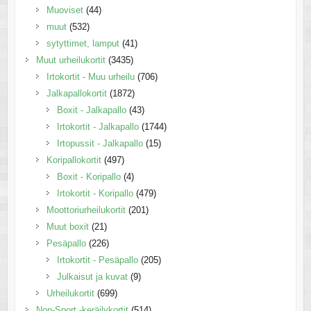
Muoviset
(44)
muut
(532)
sytyttimet, lamput
(41)
Muut urheilukortit
(3435)
Irtokortit - Muu urheilu
(706)
Jalkapallokortit
(1872)
Boxit - Jalkapallo
(43)
Irtokortit - Jalkapallo
(1744)
Irtopussit - Jalkapallo
(15)
Koripallokortit
(497)
Boxit - Koripallo
(4)
Irtokortit - Koripallo
(479)
Moottoriurheilukortit
(201)
Muut boxit
(21)
Pesäpallo
(226)
Irtokortit - Pesäpallo
(205)
Julkaisut ja kuvat
(9)
Urheilukortit
(699)
Non-Sport -keräilykortit
(514)