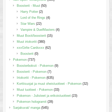
Boosterit - Muut
(50)
Harry Potter
(2)
Lord of the Rings
(4)
Star Wars
(22)
Vampire & DuelMasters
(4)
Muut Boxit/boosterit
(15)
Muut irtokortit
(380)
xxxGirlie Cardsxxx
(62)
Boosterit
(0)
Pokemon
(737)
Boosterboksit - Pokemon
(9)
Boosterit - Pokemon
(7)
Irtokortit - Pokemon
(635)
Korttisuojat ja muut oheistuotteet - Pokemon
(32)
Muut tuotteet - Pokemon
(33)
Pokemon - Julisteet ja erikoistuotteet
(23)
Pokemon hologramit
(28)
Sarjakuvat/ manga
(545)