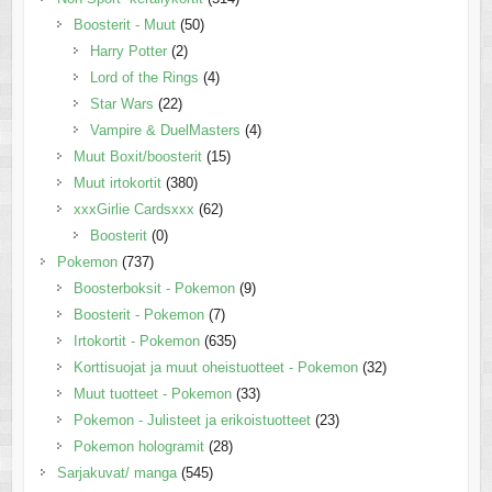
Boosterit - Muut
(50)
Harry Potter
(2)
Lord of the Rings
(4)
Star Wars
(22)
Vampire & DuelMasters
(4)
Muut Boxit/boosterit
(15)
Muut irtokortit
(380)
xxxGirlie Cardsxxx
(62)
Boosterit
(0)
Pokemon
(737)
Boosterboksit - Pokemon
(9)
Boosterit - Pokemon
(7)
Irtokortit - Pokemon
(635)
Korttisuojat ja muut oheistuotteet - Pokemon
(32)
Muut tuotteet - Pokemon
(33)
Pokemon - Julisteet ja erikoistuotteet
(23)
Pokemon hologramit
(28)
Sarjakuvat/ manga
(545)