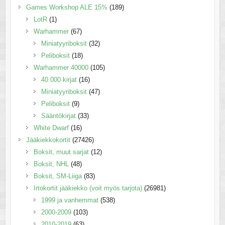
Games Workshop ALE 15%
(189)
LotR
(1)
Warhammer
(67)
Miniatyyriboksit
(32)
Peliboksit
(18)
Warhammer 40000
(105)
40 000 kirjat
(16)
Miniatyyriboksit
(47)
Peliboksit
(9)
Sääntökirjat
(33)
White Dwarf
(16)
Jääkiekkokortit
(27426)
Boksit, muut sarjat
(12)
Boksit, NHL
(48)
Boksit, SM-Liiga
(83)
Irtokortit jääkiekko (voit myös tarjota)
(26981)
1999 ja vanhemmat
(538)
2000-2009
(103)
2010-2019
(63)