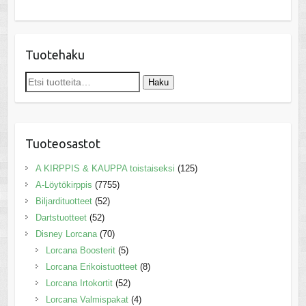
Tuotehaku
Etsi:
Haku
Tuoteosastot
A KIRPPIS & KAUPPA toistaiseksi
(125)
A-Löytökirppis
(7755)
Biljardituotteet
(52)
Dartstuotteet
(52)
Disney Lorcana
(70)
Lorcana Boosterit
(5)
Lorcana Erikoistuotteet
(8)
Lorcana Irtokortit
(52)
Lorcana Valmispakat
(4)