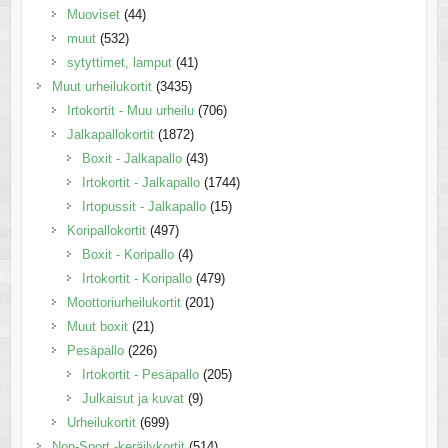
Muoviset
(44)
muut
(532)
sytyttimet, lamput
(41)
Muut urheilukortit
(3435)
Irtokortit - Muu urheilu
(706)
Jalkapallokortit
(1872)
Boxit - Jalkapallo
(43)
Irtokortit - Jalkapallo
(1744)
Irtopussit - Jalkapallo
(15)
Koripallokortit
(497)
Boxit - Koripallo
(4)
Irtokortit - Koripallo
(479)
Moottoriurheilukortit
(201)
Muut boxit
(21)
Pesäpallo
(226)
Irtokortit - Pesäpallo
(205)
Julkaisut ja kuvat
(9)
Urheilukortit
(699)
Non-Sport -keräilykortit
(514)