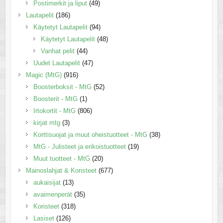
Postimerkit ja liput
(49)
Lautapelit
(186)
Käytetyt Lautapelit
(94)
Käytetyt Lautapelit
(48)
Vanhat pelit
(44)
Uudet Lautapelit
(47)
Magic (MtG)
(916)
Boosterboksit - MtG
(52)
Boosterit - MtG
(1)
Irtokortit - MtG
(806)
kirjat mtg
(3)
Korttisuojat ja muut oheistuotteet - MtG
(38)
MtG - Julisteet ja erikoistuotteet
(19)
Muut tuotteet - MtG
(20)
Mainoslahjat & Koristeet
(677)
aukaisijat
(13)
avaimenperät
(35)
Koristeet
(318)
Lasiset
(126)