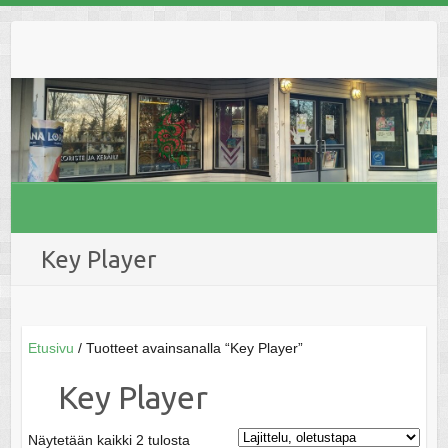
Skip
to
content
Key Player
Etusivu
/ Tuotteet avainsanalla “Key Player”
Key Player
Näytetään kaikki 2 tulosta