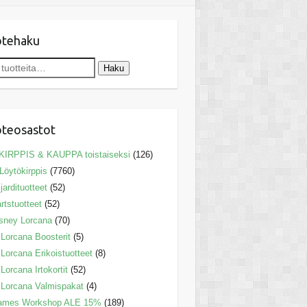
otehaku
Haku
teosastot
KIRPPIS & KAUPPA toistaiseksi
(126)
Löytökirppis
(7760)
ljardituotteet
(52)
rtstuotteet
(52)
sney Lorcana
(70)
Lorcana Boosterit
(5)
Lorcana Erikoistuotteet
(8)
Lorcana Irtokortit
(52)
Lorcana Valmispakat
(4)
ames Workshop ALE 15%
(189)