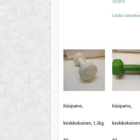
10.00
€
Lisää ostoskor
Käsipaino,
Käsipaino,
keskikokoinen, 1,5kg
keskikokoinen