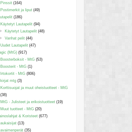
Pinssit
(164)
Postimerkit ja liput
(49)
utapelit
(186)
Käytetyt Lautapelit
(94)
Käytetyt Lautapelit
(48)
Vanhat pelit
(44)
Uudet Lautapelit
(47)
gic (MtG)
(917)
Boosterboksit - MtG
(53)
Boosterit - MtG
(1)
Irtokortit - MtG
(806)
kirjat mtg
(3)
Korttisuojat ja muut oheistuotteet - MtG
(38)
MtG - Julisteet ja erikoistuotteet
(19)
Muut tuotteet - MtG
(20)
inoslahjat & Koristeet
(677)
aukaisijat
(13)
avaimenperät
(35)