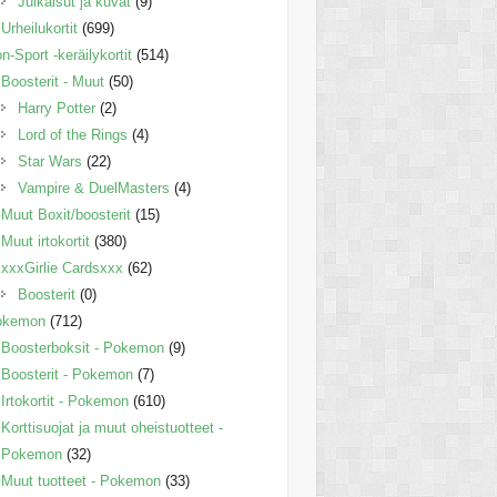
Julkaisut ja kuvat
(9)
Urheilukortit
(699)
n-Sport -keräilykortit
(514)
Boosterit - Muut
(50)
Harry Potter
(2)
Lord of the Rings
(4)
Star Wars
(22)
Vampire & DuelMasters
(4)
Muut Boxit/boosterit
(15)
Muut irtokortit
(380)
xxxGirlie Cardsxxx
(62)
Boosterit
(0)
okemon
(712)
Boosterboksit - Pokemon
(9)
Boosterit - Pokemon
(7)
Irtokortit - Pokemon
(610)
Korttisuojat ja muut oheistuotteet -
Pokemon
(32)
Muut tuotteet - Pokemon
(33)