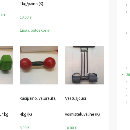
1kg/paino (K)
iin
10.00
€
Lisää ostoskoriin
Jä
Käsipaino, valurauta,
Vastusjousi
, 1kg
4kg (K)
voimisteluväline (K)
8.00
€
10.00
€