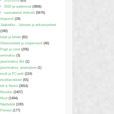
2010-2019
(63)
2020 ja uudemmat
(3806)
suomalaiset irtokortit
(5676)
irtopussit
(29)
Jääkiekko - Julisteet ja erikoistuotteet
(180)
kirjat ja lehdet
(82)
Oheistuotteet ja suojamuovit
(46)
Pogit ja coinit
(206)
äsenmaksu
(3)
jäsenmaksu 4kk
(1)
jäsenmaksu- ainaisjäsen
(1)
nsoli ja PC-pelit
(224)
nsolitarvikkeet
(55)
rtit & Merkit
(3654)
Musiikki
(2407)
Muut
(1494)
Näyttelijät
(100)
Piirretyt
(177)