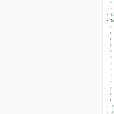
Sa
Ta
Un
Ur