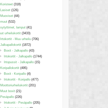
Koristeet
(318)
Lasiset
(126)
Muoviset
(44)
muut
(532)
sytyttimet, lamput
(41)
ut urheilukortit
(3433)
Irtokortit - Muu urheilu
(706)
Jalkapallokortit
(1872)
Boxit - Jalkapallo
(43)
Irtokortit - Jalkapallo
(1744)
Irtopussit - Jalkapallo
(15)
Koripallokortit
(495)
Boxit - Koripallo
(4)
Irtokortit - Koripallo
(477)
Moottoriurheilukortit
(201)
Muut boxit
(21)
Pesäpallo
(226)
Irtokortit - Pesäpallo
(205)