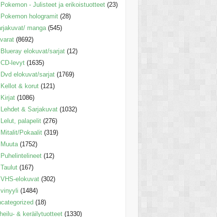
Pokemon - Julisteet ja erikoistuotteet
(23)
Pokemon hologramit
(28)
rjakuvat/ manga
(545)
varat
(8692)
Blueray elokuvat/sarjat
(12)
CD-levyt
(1635)
Dvd elokuvat/sarjat
(1769)
Kellot & korut
(121)
Kirjat
(1086)
Lehdet & Sarjakuvat
(1032)
Lelut, palapelit
(276)
Mitalit/Pokaalit
(319)
Muuta
(1752)
Puhelintelineet
(12)
Taulut
(167)
VHS-elokuvat
(302)
vinyyli
(1484)
categorized
(18)
heilu- & keräilytuotteet
(1330)