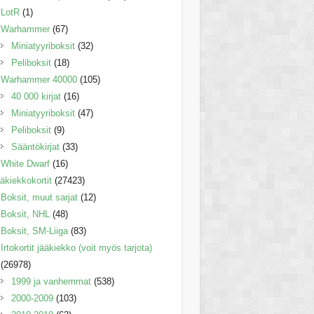
LotR
(1)
Warhammer
(67)
Miniatyyriboksit
(32)
Peliboksit
(18)
Warhammer 40000
(105)
40 000 kirjat
(16)
Miniatyyriboksit
(47)
Peliboksit
(9)
Sääntökirjat
(33)
White Dwarf
(16)
äkiekkokortit
(27423)
Boksit, muut sarjat
(12)
Boksit, NHL
(48)
Boksit, SM-Liiga
(83)
Irtokortit jääkiekko (voit myös tarjota)
(26978)
1999 ja vanhemmat
(538)
2000-2009
(103)