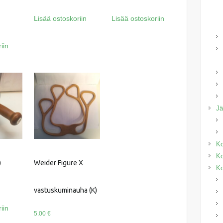
Lisää ostoskoriin
Lisää ostoskoriin
iin
J
Ko
Ko
)
Weider Figure X
Ko
vastuskuminauha (K)
iin
5.00
€