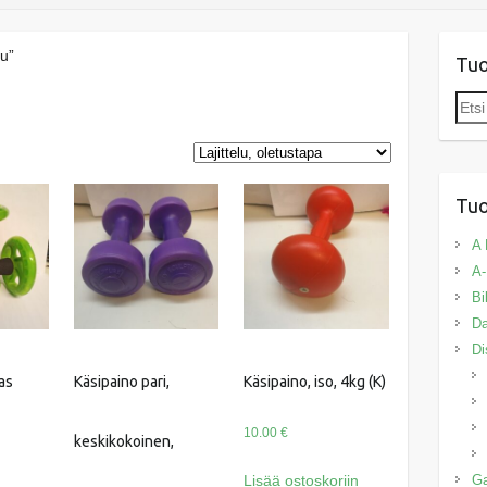
lu”
Tu
Etsi:
Tuo
A 
A-
Bi
Da
Di
as
Käsipaino pari,
Käsipaino, iso, 4kg (K)
10.00
€
keskikokoinen,
Lisää ostoskoriin
G