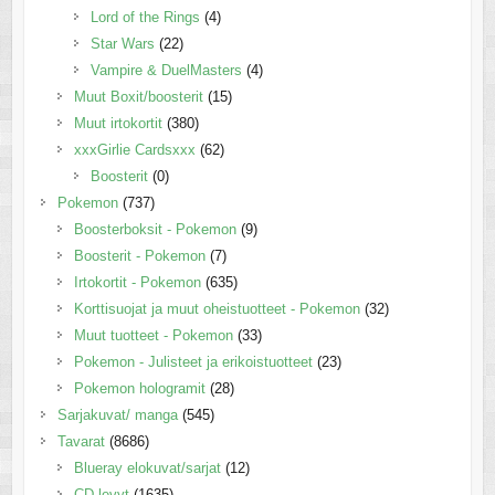
Lord of the Rings
(4)
Star Wars
(22)
Vampire & DuelMasters
(4)
Muut Boxit/boosterit
(15)
Muut irtokortit
(380)
xxxGirlie Cardsxxx
(62)
Boosterit
(0)
Pokemon
(737)
Boosterboksit - Pokemon
(9)
Boosterit - Pokemon
(7)
Irtokortit - Pokemon
(635)
Korttisuojat ja muut oheistuotteet - Pokemon
(32)
Muut tuotteet - Pokemon
(33)
Pokemon - Julisteet ja erikoistuotteet
(23)
Pokemon hologramit
(28)
Sarjakuvat/ manga
(545)
Tavarat
(8686)
Blueray elokuvat/sarjat
(12)
CD-levyt
(1635)