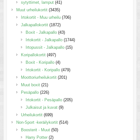
sytyttimet, lamput
(41)
Muut urheilukortit
(3435)
Irtokortit - Muu urheilu
(706)
Jalkapallokortit
(1872)
Boxit - Jalkapallo
(43)
Irtokortit - Jalkapallo
(1744)
Irtopussit - Jalkapallo
(15)
Koripallokortit
(497)
Boxit - Koripallo
(4)
Irtokortit - Koripallo
(479)
Moottoriurheilukortit
(201)
Muut boxit
(21)
Pesäpallo
(226)
Irtokortit - Pesäpallo
(205)
Julkaisut ja kuvat
(9)
Urheilukortit
(699)
Non-Sport -keräilykortit
(514)
Boosterit - Muut
(50)
Harry Potter
(2)