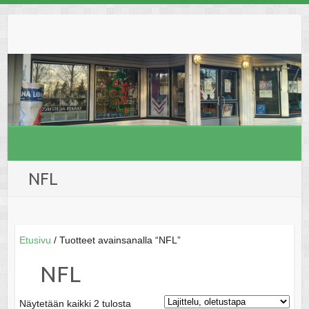
Skip
to
content
NFL
Etusivu
/ Tuotteet avainsanalla “NFL”
NFL
Näytetään kaikki 2 tulosta