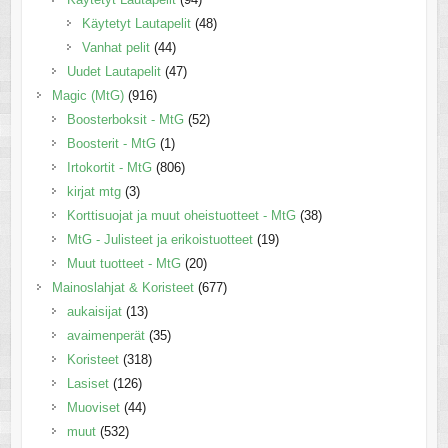
Käytetyt Lautapelit
(48)
Vanhat pelit
(44)
Uudet Lautapelit
(47)
Magic (MtG)
(916)
Boosterboksit - MtG
(52)
Boosterit - MtG
(1)
Irtokortit - MtG
(806)
kirjat mtg
(3)
Korttisuojat ja muut oheistuotteet - MtG
(38)
MtG - Julisteet ja erikoistuotteet
(19)
Muut tuotteet - MtG
(20)
Mainoslahjat & Koristeet
(677)
aukaisijat
(13)
avaimenperät
(35)
Koristeet
(318)
Lasiset
(126)
Muoviset
(44)
muut
(532)