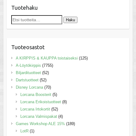
Tuotehaku
Etsi:
Haku
Tuoteosastot
A KIRPPIS & KAUPPA toistaiseksi
(125)
A-Löytökirppis
(7755)
Biljardituotteet
(52)
Dartstuotteet
(52)
Disney Lorcana
(70)
Lorcana Boosterit
(5)
Lorcana Erikoistuotteet
(8)
Lorcana Irtokortit
(52)
Lorcana Valmispakat
(4)
Games Workshop ALE 15%
(189)
LotR
(1)