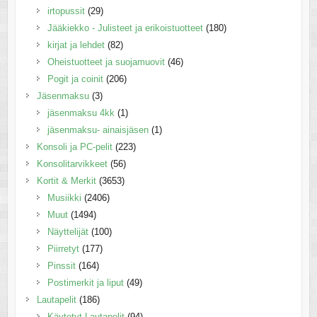
irtopussit
(29)
Jääkiekko - Julisteet ja erikoistuotteet
(180)
kirjat ja lehdet
(82)
Oheistuotteet ja suojamuovit
(46)
Pogit ja coinit
(206)
Jäsenmaksu
(3)
jäsenmaksu 4kk
(1)
jäsenmaksu- ainaisjäsen
(1)
Konsoli ja PC-pelit
(223)
Konsolitarvikkeet
(56)
Kortit & Merkit
(3653)
Musiikki
(2406)
Muut
(1494)
Näyttelijät
(100)
Piirretyt
(177)
Pinssit
(164)
Postimerkit ja liput
(49)
Lautapelit
(186)
Käytetyt Lautapelit
(94)