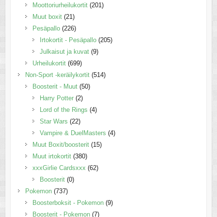
Moottoriurheilukortit
(201)
Muut boxit
(21)
Pesäpallo
(226)
Irtokortit - Pesäpallo
(205)
Julkaisut ja kuvat
(9)
Urheilukortit
(699)
Non-Sport -keräilykortit
(514)
Boosterit - Muut
(50)
Harry Potter
(2)
Lord of the Rings
(4)
Star Wars
(22)
Vampire & DuelMasters
(4)
Muut Boxit/boosterit
(15)
Muut irtokortit
(380)
xxxGirlie Cardsxxx
(62)
Boosterit
(0)
Pokemon
(737)
Boosterboksit - Pokemon
(9)
Boosterit - Pokemon
(7)