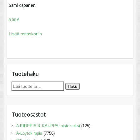
Sami Kapanen
8.00
€
Lisää ostoskoriin
Tuotehaku
Etsi:
Haku
Tuoteosastot
A KIRPPIS & KAUPPA toistaiseksi
(125)
A-Löytökirppis
(7756)