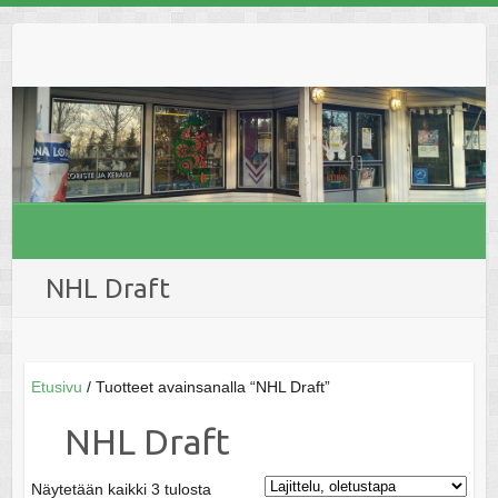
Skip
to
content
NHL Draft
Etusivu
/ Tuotteet avainsanalla “NHL Draft”
NHL Draft
Näytetään kaikki 3 tulosta