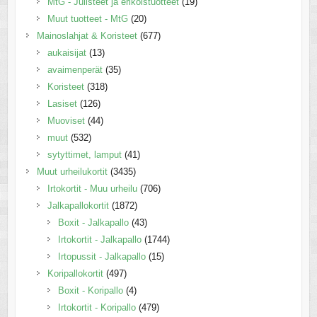
MtG - Julisteet ja erikoistuotteet
(19)
Muut tuotteet - MtG
(20)
Mainoslahjat & Koristeet
(677)
aukaisijat
(13)
avaimenperät
(35)
Koristeet
(318)
Lasiset
(126)
Muoviset
(44)
muut
(532)
sytyttimet, lamput
(41)
Muut urheilukortit
(3435)
Irtokortit - Muu urheilu
(706)
Jalkapallokortit
(1872)
Boxit - Jalkapallo
(43)
Irtokortit - Jalkapallo
(1744)
Irtopussit - Jalkapallo
(15)
Koripallokortit
(497)
Boxit - Koripallo
(4)
Irtokortit - Koripallo
(479)