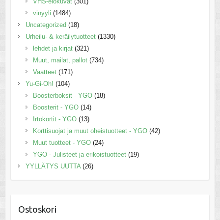
VHS-elokuvat
(301)
vinyyli
(1484)
Uncategorized
(18)
Urheilu- & keräilytuotteet
(1330)
lehdet ja kirjat
(321)
Muut, mailat, pallot
(734)
Vaatteet
(171)
Yu-Gi-Oh!
(104)
Boosterboksit - YGO
(18)
Boosterit - YGO
(14)
Irtokortit - YGO
(13)
Korttisuojat ja muut oheistuotteet - YGO
(42)
Muut tuotteet - YGO
(24)
YGO - Julisteet ja erikoistuotteet
(19)
YYLLÄTYS UUTTA
(26)
Ostoskori