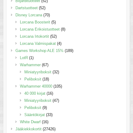
Biljardituotteet
(52)
Dartstuotteet
(52)
Disney Lorcana
(70)
Lorcana Boosterit
(5)
Lorcana Erikoistuotteet
(8)
Lorcana Irtokortit
(52)
Lorcana Valmispakat
(4)
Games Workshop ALE 15%
(189)
LotR
(1)
Warhammer
(67)
Miniatyyriboksit
(32)
Peliboksit
(18)
Warhammer 40000
(105)
40 000 kirjat
(16)
Miniatyyriboksit
(47)
Peliboksit
(9)
Sääntökirjat
(33)
White Dwarf
(16)
Jääkiekkokortit
(27426)