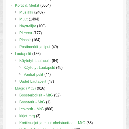
Kortit & Merkit
(3654)
Musiikki
(2407)
Muut
(1494)
Näyttelijät
(100)
Piirretyt
(177)
Pinssit
(164)
Postimerkit ja liput
(49)
Lautapelit
(186)
Käytetyt Lautapelit
(94)
Käytetyt Lautapelit
(48)
Vanhat pelit
(44)
Uudet Lautapelit
(47)
Magic (MtG)
(916)
Boosterboksit - MtG
(52)
Boosterit - MtG
(1)
Irtokortit - MtG
(806)
kirjat mtg
(3)
Korttisuojat ja muut oheistuotteet - MtG
(38)