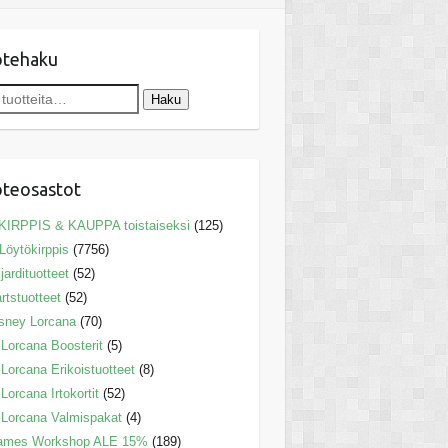
otehaku
Haku
teosastot
KIRPPIS & KAUPPA toistaiseksi
(125)
Löytökirppis
(7756)
ljardituotteet
(52)
rtstuotteet
(52)
sney Lorcana
(70)
Lorcana Boosterit
(5)
Lorcana Erikoistuotteet
(8)
Lorcana Irtokortit
(52)
Lorcana Valmispakat
(4)
ames Workshop ALE 15%
(189)