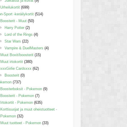
Julkaisut ja kuvat
(9)
Urheilukortit
(699)
n-Sport -keräilykortit
(514)
Boosterit - Muut
(50)
Harry Potter
(2)
Lord of the Rings
(4)
Star Wars
(22)
Vampire & DuelMasters
(4)
Muut Boxit/boosterit
(15)
Muut irtokortit
(380)
xxxGirlie Cardsxxx
(62)
Boosterit
(0)
okemon
(737)
Boosterboksit - Pokemon
(9)
Boosterit - Pokemon
(7)
Irtokortit - Pokemon
(635)
Korttisuojat ja muut oheistuotteet -
Pokemon
(32)
Muut tuotteet - Pokemon
(33)