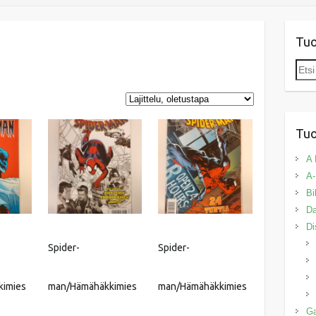
Tu
Etsi:
Tuo
A 
A-
Bi
Da
Di
Spider-
Spider-
kimies
man/Hämähäkkimies
man/Hämähäkkimies
G