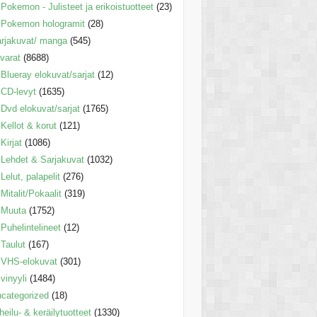
Pokemon - Julisteet ja erikoistuotteet
(23)
Pokemon hologramit
(28)
rjakuvat/ manga
(545)
varat
(8688)
Blueray elokuvat/sarjat
(12)
CD-levyt
(1635)
Dvd elokuvat/sarjat
(1765)
Kellot & korut
(121)
Kirjat
(1086)
Lehdet & Sarjakuvat
(1032)
Lelut, palapelit
(276)
Mitalit/Pokaalit
(319)
Muuta
(1752)
Puhelintelineet
(12)
Taulut
(167)
VHS-elokuvat
(301)
vinyyli
(1484)
categorized
(18)
heilu- & keräilytuotteet
(1330)