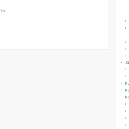
iin
J
Ko
Ko
Ko