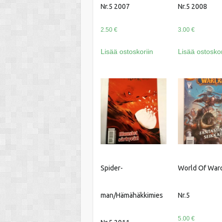
Nr.5 2007
Nr.5 2008
2.50
€
3.00
€
Lisää ostoskoriin
Lisää ostoskor
Spider-
World Of Warc
man/Hämähäkkimies
Nr.5
5.00
€