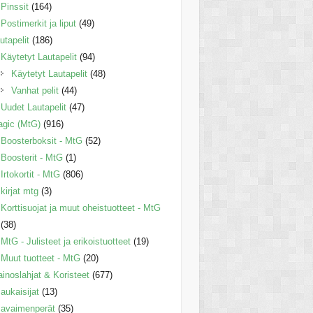
Pinssit
(164)
Postimerkit ja liput
(49)
utapelit
(186)
Käytetyt Lautapelit
(94)
Käytetyt Lautapelit
(48)
Vanhat pelit
(44)
Uudet Lautapelit
(47)
gic (MtG)
(916)
Boosterboksit - MtG
(52)
Boosterit - MtG
(1)
Irtokortit - MtG
(806)
kirjat mtg
(3)
Korttisuojat ja muut oheistuotteet - MtG
(38)
MtG - Julisteet ja erikoistuotteet
(19)
Muut tuotteet - MtG
(20)
inoslahjat & Koristeet
(677)
aukaisijat
(13)
avaimenperät
(35)