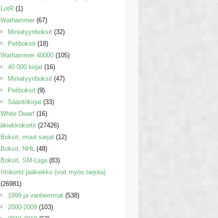
LotR
(1)
Warhammer
(67)
Miniatyyriboksit
(32)
Peliboksit
(18)
Warhammer 40000
(105)
40 000 kirjat
(16)
Miniatyyriboksit
(47)
Peliboksit
(9)
Sääntökirjat
(33)
White Dwarf
(16)
äkiekkokortit
(27426)
Boksit, muut sarjat
(12)
Boksit, NHL
(48)
Boksit, SM-Liiga
(83)
Irtokortit jääkiekko (voit myös tarjota)
(26981)
1999 ja vanhemmat
(538)
2000-2009
(103)