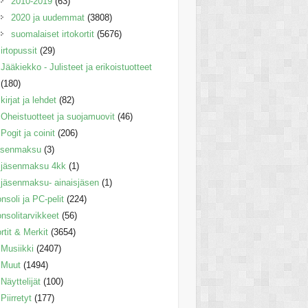
2010-2019
(63)
2020 ja uudemmat
(3808)
suomalaiset irtokortit
(5676)
irtopussit
(29)
Jääkiekko - Julisteet ja erikoistuotteet
(180)
kirjat ja lehdet
(82)
Oheistuotteet ja suojamuovit
(46)
Pogit ja coinit
(206)
äsenmaksu
(3)
jäsenmaksu 4kk
(1)
jäsenmaksu- ainaisjäsen
(1)
nsoli ja PC-pelit
(224)
nsolitarvikkeet
(56)
rtit & Merkit
(3654)
Musiikki
(2407)
Muut
(1494)
Näyttelijät
(100)
Piirretyt
(177)