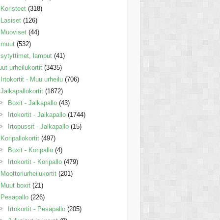
Koristeet
(318)
Lasiset
(126)
Muoviset
(44)
muut
(532)
sytyttimet, lamput
(41)
ut urheilukortit
(3435)
Irtokortit - Muu urheilu
(706)
Jalkapallokortit
(1872)
Boxit - Jalkapallo
(43)
Irtokortit - Jalkapallo
(1744)
Irtopussit - Jalkapallo
(15)
Koripallokortit
(497)
Boxit - Koripallo
(4)
Irtokortit - Koripallo
(479)
Moottoriurheilukortit
(201)
Muut boxit
(21)
Pesäpallo
(226)
Irtokortit - Pesäpallo
(205)