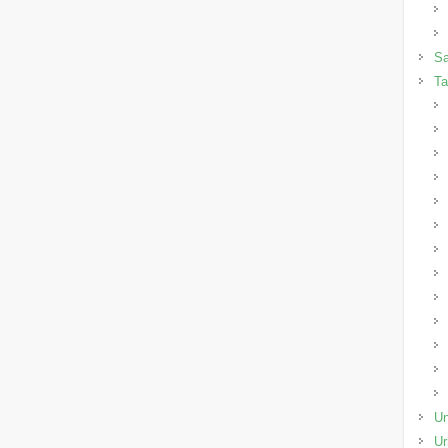
Sa
Ta
Un
Ur