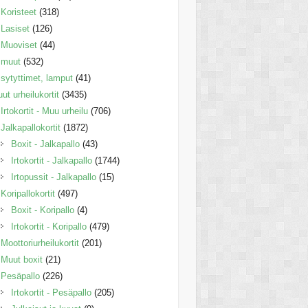
Koristeet
(318)
Lasiset
(126)
Muoviset
(44)
muut
(532)
sytyttimet, lamput
(41)
ut urheilukortit
(3435)
Irtokortit - Muu urheilu
(706)
Jalkapallokortit
(1872)
Boxit - Jalkapallo
(43)
Irtokortit - Jalkapallo
(1744)
Irtopussit - Jalkapallo
(15)
Koripallokortit
(497)
Boxit - Koripallo
(4)
Irtokortit - Koripallo
(479)
Moottoriurheilukortit
(201)
Muut boxit
(21)
Pesäpallo
(226)
Irtokortit - Pesäpallo
(205)