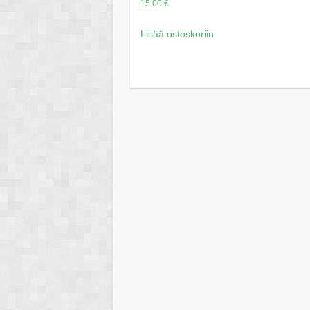
15.00
€
Lisää ostoskoriin