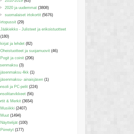
2010-2019
(63)
2020 ja uudemmat
(3808)
suomalaiset irtokortit
(5676)
irtopussit
(29)
Jääkiekko - Julisteet ja erikoistuotteet
(180)
kirjat ja lehdet
(82)
Oheistuotteet ja suojamuovit
(46)
Pogit ja coinit
(206)
äsenmaksu
(3)
jäsenmaksu 4kk
(1)
jäsenmaksu- ainaisjäsen
(1)
nsoli ja PC-pelit
(224)
nsolitarvikkeet
(56)
rtit & Merkit
(3654)
Musiikki
(2407)
Muut
(1494)
Näyttelijät
(100)
Piirretyt
(177)