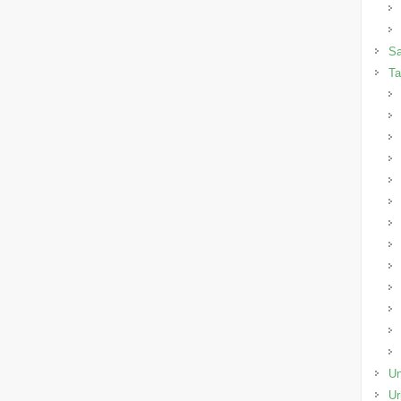
Sa
Ta
Un
Ur