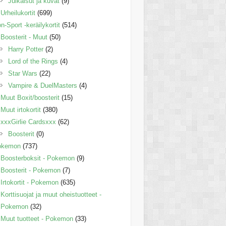
Julkaisut ja kuvat
(9)
Urheilukortit
(699)
n-Sport -keräilykortit
(514)
Boosterit - Muut
(50)
Harry Potter
(2)
Lord of the Rings
(4)
Star Wars
(22)
Vampire & DuelMasters
(4)
Muut Boxit/boosterit
(15)
Muut irtokortit
(380)
xxxGirlie Cardsxxx
(62)
Boosterit
(0)
okemon
(737)
Boosterboksit - Pokemon
(9)
Boosterit - Pokemon
(7)
Irtokortit - Pokemon
(635)
Korttisuojat ja muut oheistuotteet -
Pokemon
(32)
Muut tuotteet - Pokemon
(33)