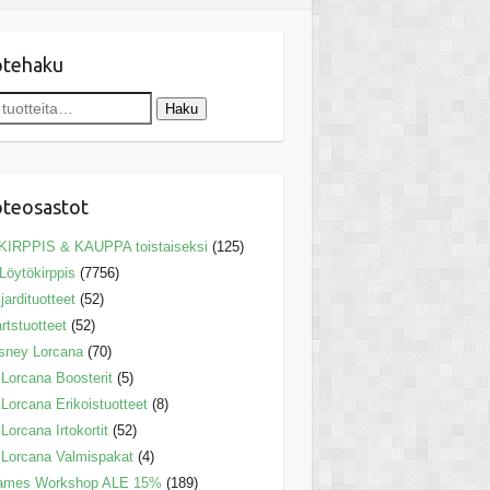
otehaku
Haku
teosastot
KIRPPIS & KAUPPA toistaiseksi
(125)
Löytökirppis
(7756)
ljardituotteet
(52)
rtstuotteet
(52)
sney Lorcana
(70)
Lorcana Boosterit
(5)
Lorcana Erikoistuotteet
(8)
Lorcana Irtokortit
(52)
Lorcana Valmispakat
(4)
ames Workshop ALE 15%
(189)