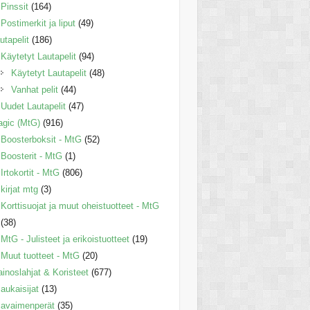
Pinssit
(164)
Postimerkit ja liput
(49)
utapelit
(186)
Käytetyt Lautapelit
(94)
Käytetyt Lautapelit
(48)
Vanhat pelit
(44)
Uudet Lautapelit
(47)
gic (MtG)
(916)
Boosterboksit - MtG
(52)
Boosterit - MtG
(1)
Irtokortit - MtG
(806)
kirjat mtg
(3)
Korttisuojat ja muut oheistuotteet - MtG
(38)
MtG - Julisteet ja erikoistuotteet
(19)
Muut tuotteet - MtG
(20)
inoslahjat & Koristeet
(677)
aukaisijat
(13)
avaimenperät
(35)