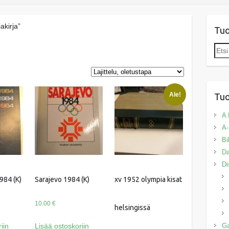
akirja”
Tu
Etsi:
Ale!
Tuo
A 
A-
Bi
Da
Di
984 (K)
Sarajevo 1984 (K)
xv 1952 olympia kisat
10.00
€
helsingissä
iin
Lisää ostoskoriin
G