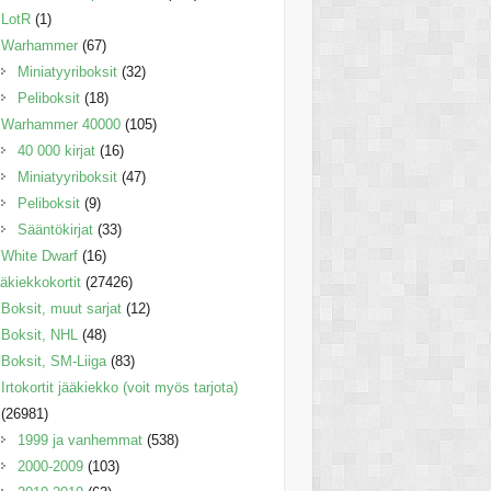
LotR
(1)
Warhammer
(67)
Miniatyyriboksit
(32)
Peliboksit
(18)
Warhammer 40000
(105)
40 000 kirjat
(16)
Miniatyyriboksit
(47)
Peliboksit
(9)
Sääntökirjat
(33)
White Dwarf
(16)
äkiekkokortit
(27426)
Boksit, muut sarjat
(12)
Boksit, NHL
(48)
Boksit, SM-Liiga
(83)
Irtokortit jääkiekko (voit myös tarjota)
(26981)
1999 ja vanhemmat
(538)
2000-2009
(103)