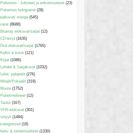
Pokemon - Julisteet ja erikoistuotteet
(23)
Pokemon hologramit
(28)
rjakuvat/ manga
(545)
varat
(8688)
Blueray elokuvat/sarjat
(12)
CD-levyt
(1635)
Dvd elokuvat/sarjat
(1765)
Kellot & korut
(121)
Kirjat
(1086)
Lehdet & Sarjakuvat
(1032)
Lelut, palapelit
(276)
Mitalit/Pokaalit
(319)
Muuta
(1752)
Puhelintelineet
(12)
Taulut
(167)
VHS-elokuvat
(301)
vinyyli
(1484)
categorized
(18)
heilu- & keräilytuotteet
(1330)