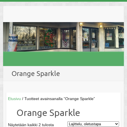
Skip
to
content
Orange Sparkle
Etusivu
/ Tuotteet avainsanalla “Orange Sparkle”
Orange Sparkle
Näytetään kaikki 2 tulosta