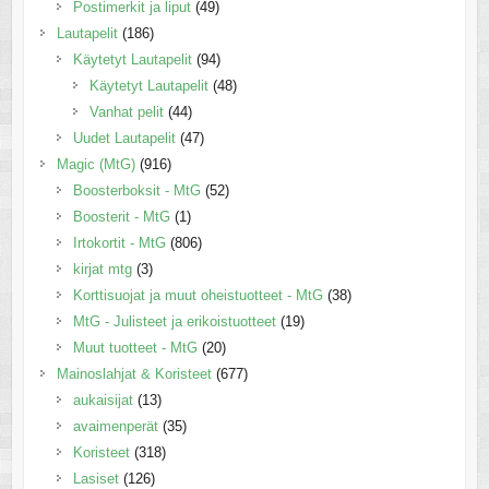
Postimerkit ja liput
(49)
Lautapelit
(186)
Käytetyt Lautapelit
(94)
Käytetyt Lautapelit
(48)
Vanhat pelit
(44)
Uudet Lautapelit
(47)
Magic (MtG)
(916)
Boosterboksit - MtG
(52)
Boosterit - MtG
(1)
Irtokortit - MtG
(806)
kirjat mtg
(3)
Korttisuojat ja muut oheistuotteet - MtG
(38)
MtG - Julisteet ja erikoistuotteet
(19)
Muut tuotteet - MtG
(20)
Mainoslahjat & Koristeet
(677)
aukaisijat
(13)
avaimenperät
(35)
Koristeet
(318)
Lasiset
(126)