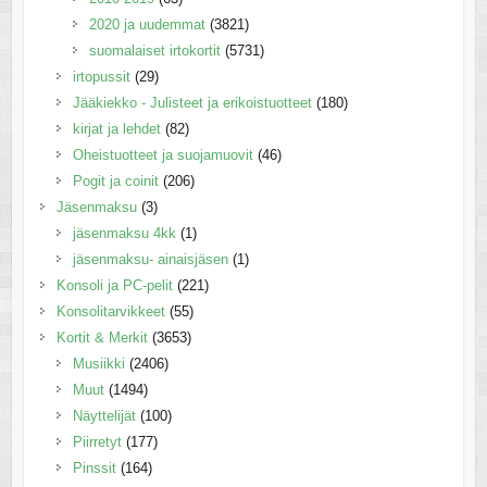
2020 ja uudemmat
(3821)
suomalaiset irtokortit
(5731)
irtopussit
(29)
Jääkiekko - Julisteet ja erikoistuotteet
(180)
kirjat ja lehdet
(82)
Oheistuotteet ja suojamuovit
(46)
Pogit ja coinit
(206)
Jäsenmaksu
(3)
jäsenmaksu 4kk
(1)
jäsenmaksu- ainaisjäsen
(1)
Konsoli ja PC-pelit
(221)
Konsolitarvikkeet
(55)
Kortit & Merkit
(3653)
Musiikki
(2406)
Muut
(1494)
Näyttelijät
(100)
Piirretyt
(177)
Pinssit
(164)