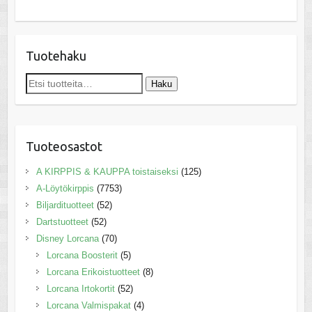
Tuotehaku
Etsi:
Haku
Tuoteosastot
A KIRPPIS & KAUPPA toistaiseksi
(125)
A-Löytökirppis
(7753)
Biljardituotteet
(52)
Dartstuotteet
(52)
Disney Lorcana
(70)
Lorcana Boosterit
(5)
Lorcana Erikoistuotteet
(8)
Lorcana Irtokortit
(52)
Lorcana Valmispakat
(4)