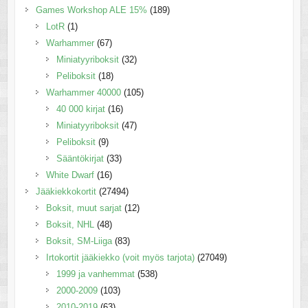
Games Workshop ALE 15%
(189)
LotR
(1)
Warhammer
(67)
Miniatyyriboksit
(32)
Peliboksit
(18)
Warhammer 40000
(105)
40 000 kirjat
(16)
Miniatyyriboksit
(47)
Peliboksit
(9)
Sääntökirjat
(33)
White Dwarf
(16)
Jääkiekkokortit
(27494)
Boksit, muut sarjat
(12)
Boksit, NHL
(48)
Boksit, SM-Liiga
(83)
Irtokortit jääkiekko (voit myös tarjota)
(27049)
1999 ja vanhemmat
(538)
2000-2009
(103)
2010-2019
(63)