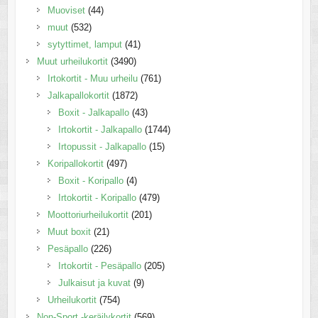
Muoviset
(44)
muut
(532)
sytyttimet, lamput
(41)
Muut urheilukortit
(3490)
Irtokortit - Muu urheilu
(761)
Jalkapallokortit
(1872)
Boxit - Jalkapallo
(43)
Irtokortit - Jalkapallo
(1744)
Irtopussit - Jalkapallo
(15)
Koripallokortit
(497)
Boxit - Koripallo
(4)
Irtokortit - Koripallo
(479)
Moottoriurheilukortit
(201)
Muut boxit
(21)
Pesäpallo
(226)
Irtokortit - Pesäpallo
(205)
Julkaisut ja kuvat
(9)
Urheilukortit
(754)
Non-Sport -keräilykortit
(569)