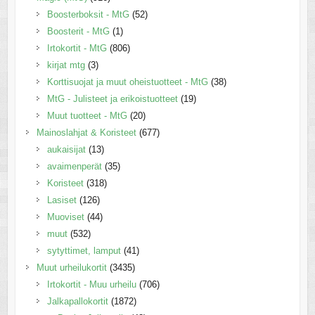
Boosterboksit - MtG
(52)
Boosterit - MtG
(1)
Irtokortit - MtG
(806)
kirjat mtg
(3)
Korttisuojat ja muut oheistuotteet - MtG
(38)
MtG - Julisteet ja erikoistuotteet
(19)
Muut tuotteet - MtG
(20)
Mainoslahjat & Koristeet
(677)
aukaisijat
(13)
avaimenperät
(35)
Koristeet
(318)
Lasiset
(126)
Muoviset
(44)
muut
(532)
sytyttimet, lamput
(41)
Muut urheilukortit
(3435)
Irtokortit - Muu urheilu
(706)
Jalkapallokortit
(1872)