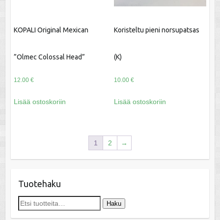
KOPALI Original Mexican
Koristeltu pieni norsupatsas
”Olmec Colossal Head”
(K)
12.00
€
10.00
€
Lisää ostoskoriin
Lisää ostoskoriin
1
2
→
Tuotehaku
Etsi:
Haku