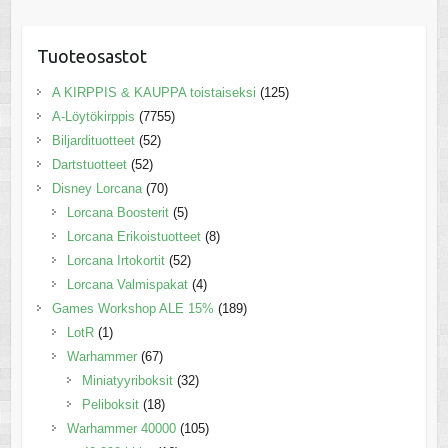
Tuoteosastot
A KIRPPIS & KAUPPA toistaiseksi
(125)
A-Löytökirppis
(7755)
Biljardituotteet
(52)
Dartstuotteet
(52)
Disney Lorcana
(70)
Lorcana Boosterit
(5)
Lorcana Erikoistuotteet
(8)
Lorcana Irtokortit
(52)
Lorcana Valmispakat
(4)
Games Workshop ALE 15%
(189)
LotR
(1)
Warhammer
(67)
Miniatyyriboksit
(32)
Peliboksit
(18)
Warhammer 40000
(105)