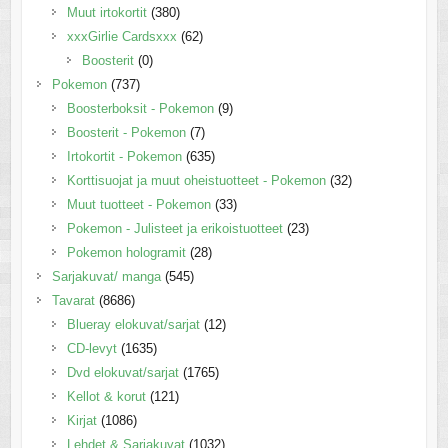
Muut irtokortit
(380)
xxxGirlie Cardsxxx
(62)
Boosterit
(0)
Pokemon
(737)
Boosterboksit - Pokemon
(9)
Boosterit - Pokemon
(7)
Irtokortit - Pokemon
(635)
Korttisuojat ja muut oheistuotteet - Pokemon
(32)
Muut tuotteet - Pokemon
(33)
Pokemon - Julisteet ja erikoistuotteet
(23)
Pokemon hologramit
(28)
Sarjakuvat/ manga
(545)
Tavarat
(8686)
Blueray elokuvat/sarjat
(12)
CD-levyt
(1635)
Dvd elokuvat/sarjat
(1765)
Kellot & korut
(121)
Kirjat
(1086)
Lehdet & Sarjakuvat
(1032)