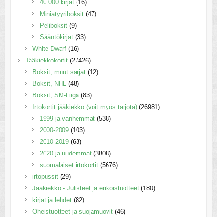
40 000 kirjat
(16)
Miniatyyriboksit
(47)
Peliboksit
(9)
Sääntökirjat
(33)
White Dwarf
(16)
Jääkiekkokortit
(27426)
Boksit, muut sarjat
(12)
Boksit, NHL
(48)
Boksit, SM-Liiga
(83)
Irtokortit jääkiekko (voit myös tarjota)
(26981)
1999 ja vanhemmat
(538)
2000-2009
(103)
2010-2019
(63)
2020 ja uudemmat
(3808)
suomalaiset irtokortit
(5676)
irtopussit
(29)
Jääkiekko - Julisteet ja erikoistuotteet
(180)
kirjat ja lehdet
(82)
Oheistuotteet ja suojamuovit
(46)