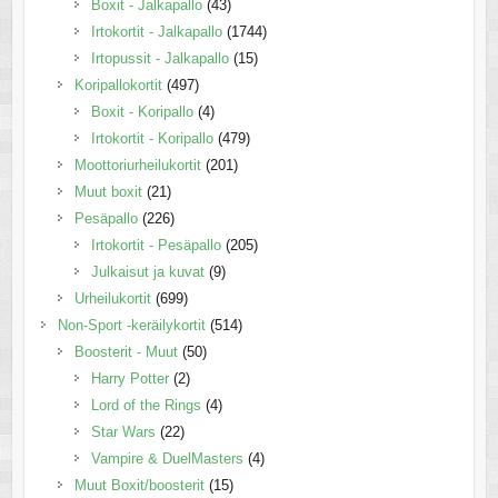
Boxit - Jalkapallo
(43)
Irtokortit - Jalkapallo
(1744)
Irtopussit - Jalkapallo
(15)
Koripallokortit
(497)
Boxit - Koripallo
(4)
Irtokortit - Koripallo
(479)
Moottoriurheilukortit
(201)
Muut boxit
(21)
Pesäpallo
(226)
Irtokortit - Pesäpallo
(205)
Julkaisut ja kuvat
(9)
Urheilukortit
(699)
Non-Sport -keräilykortit
(514)
Boosterit - Muut
(50)
Harry Potter
(2)
Lord of the Rings
(4)
Star Wars
(22)
Vampire & DuelMasters
(4)
Muut Boxit/boosterit
(15)