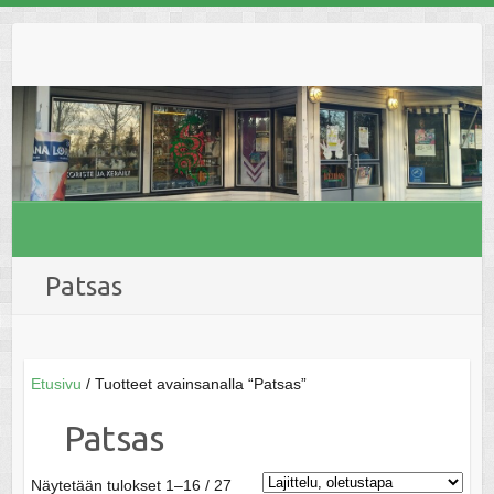
Skip
to
content
Patsas
Etusivu
/ Tuotteet avainsanalla “Patsas”
Patsas
Näytetään tulokset 1–16 / 27