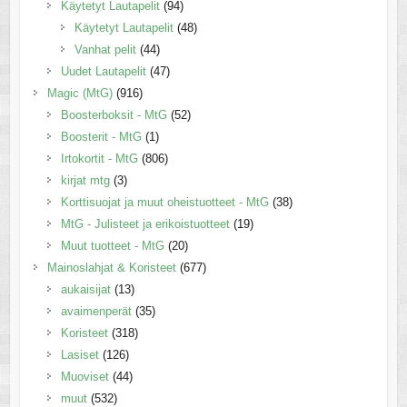
Käytetyt Lautapelit
(94)
Käytetyt Lautapelit
(48)
Vanhat pelit
(44)
Uudet Lautapelit
(47)
Magic (MtG)
(916)
Boosterboksit - MtG
(52)
Boosterit - MtG
(1)
Irtokortit - MtG
(806)
kirjat mtg
(3)
Korttisuojat ja muut oheistuotteet - MtG
(38)
MtG - Julisteet ja erikoistuotteet
(19)
Muut tuotteet - MtG
(20)
Mainoslahjat & Koristeet
(677)
aukaisijat
(13)
avaimenperät
(35)
Koristeet
(318)
Lasiset
(126)
Muoviset
(44)
muut
(532)