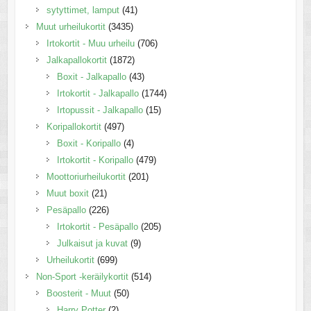
sytyttimet, lamput
(41)
Muut urheilukortit
(3435)
Irtokortit - Muu urheilu
(706)
Jalkapallokortit
(1872)
Boxit - Jalkapallo
(43)
Irtokortit - Jalkapallo
(1744)
Irtopussit - Jalkapallo
(15)
Koripallokortit
(497)
Boxit - Koripallo
(4)
Irtokortit - Koripallo
(479)
Moottoriurheilukortit
(201)
Muut boxit
(21)
Pesäpallo
(226)
Irtokortit - Pesäpallo
(205)
Julkaisut ja kuvat
(9)
Urheilukortit
(699)
Non-Sport -keräilykortit
(514)
Boosterit - Muut
(50)
Harry Potter
(2)