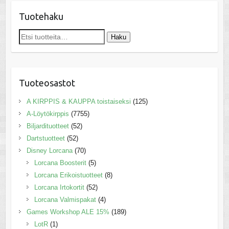
Tuotehaku
Etsi:
Haku
Tuoteosastot
A KIRPPIS & KAUPPA toistaiseksi
(125)
A-Löytökirppis
(7755)
Biljardituotteet
(52)
Dartstuotteet
(52)
Disney Lorcana
(70)
Lorcana Boosterit
(5)
Lorcana Erikoistuotteet
(8)
Lorcana Irtokortit
(52)
Lorcana Valmispakat
(4)
Games Workshop ALE 15%
(189)
LotR
(1)