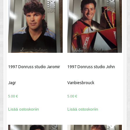
1997 Donruss studio Jaromir
1997 Donruss studio John
Jagr
Vanbiesbrouck
5.00
€
5.00
€
Lisää ostoskoriin
Lisää ostoskoriin