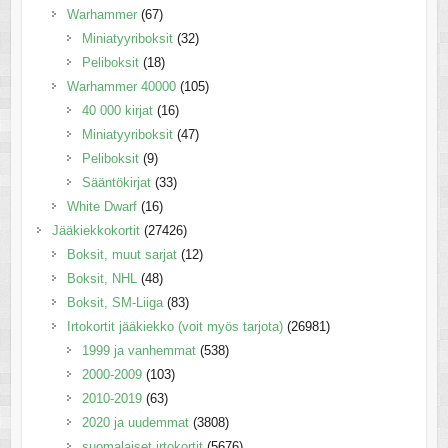
Warhammer
(67)
Miniatyyriboksit
(32)
Peliboksit
(18)
Warhammer 40000
(105)
40 000 kirjat
(16)
Miniatyyriboksit
(47)
Peliboksit
(9)
Sääntökirjat
(33)
White Dwarf
(16)
Jääkiekkokortit
(27426)
Boksit, muut sarjat
(12)
Boksit, NHL
(48)
Boksit, SM-Liiga
(83)
Irtokortit jääkiekko (voit myös tarjota)
(26981)
1999 ja vanhemmat
(538)
2000-2009
(103)
2010-2019
(63)
2020 ja uudemmat
(3808)
suomalaiset irtokortit
(5676)