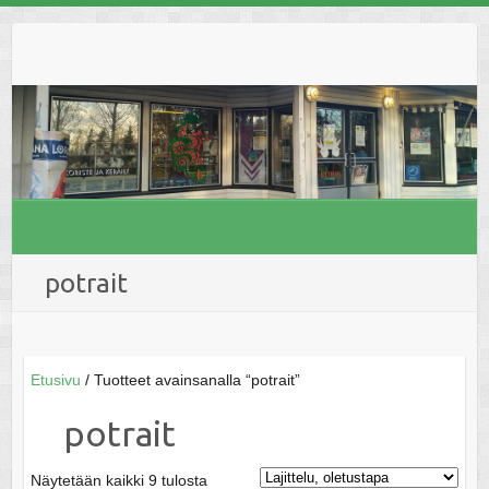
Skip
to
content
potrait
Etusivu
/ Tuotteet avainsanalla “potrait”
potrait
Näytetään kaikki 9 tulosta