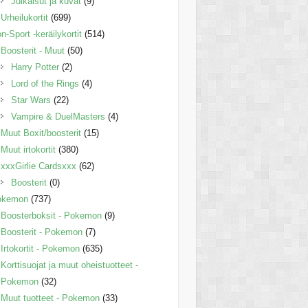
Julkaisut ja kuvat
(9)
Urheilukortit
(699)
n-Sport -keräilykortit
(514)
Boosterit - Muut
(50)
Harry Potter
(2)
Lord of the Rings
(4)
Star Wars
(22)
Vampire & DuelMasters
(4)
Muut Boxit/boosterit
(15)
Muut irtokortit
(380)
xxxGirlie Cardsxxx
(62)
Boosterit
(0)
okemon
(737)
Boosterboksit - Pokemon
(9)
Boosterit - Pokemon
(7)
Irtokortit - Pokemon
(635)
Korttisuojat ja muut oheistuotteet -
Pokemon
(32)
Muut tuotteet - Pokemon
(33)