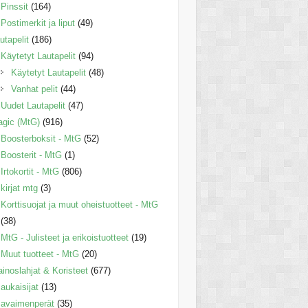
Pinssit
(164)
Postimerkit ja liput
(49)
utapelit
(186)
Käytetyt Lautapelit
(94)
Käytetyt Lautapelit
(48)
Vanhat pelit
(44)
Uudet Lautapelit
(47)
gic (MtG)
(916)
Boosterboksit - MtG
(52)
Boosterit - MtG
(1)
Irtokortit - MtG
(806)
kirjat mtg
(3)
Korttisuojat ja muut oheistuotteet - MtG
(38)
MtG - Julisteet ja erikoistuotteet
(19)
Muut tuotteet - MtG
(20)
inoslahjat & Koristeet
(677)
aukaisijat
(13)
avaimenperät
(35)