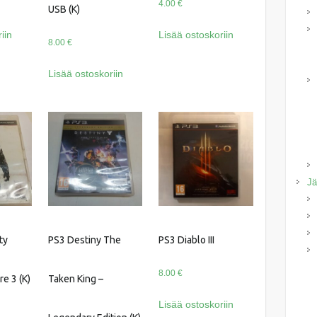
4.00
€
USB (K)
iin
Lisää ostoskoriin
8.00
€
Lisää ostoskoriin
Jä
ty
PS3 Destiny The
PS3 Diablo III
8.00
€
e 3 (K)
Taken King –
Lisää ostoskoriin