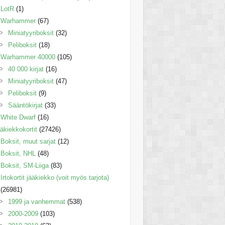
LotR
(1)
Warhammer
(67)
Miniatyyriboksit
(32)
Peliboksit
(18)
Warhammer 40000
(105)
40 000 kirjat
(16)
Miniatyyriboksit
(47)
Peliboksit
(9)
Sääntökirjat
(33)
White Dwarf
(16)
äkiekkokortit
(27426)
Boksit, muut sarjat
(12)
Boksit, NHL
(48)
Boksit, SM-Liiga
(83)
Irtokortit jääkiekko (voit myös tarjota)
(26981)
1999 ja vanhemmat
(538)
2000-2009
(103)