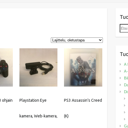
Tu
Etsi:
Tuo
A 
A-
Bi
Da
Di
 ohjain
Playstation Eye
PS3 Assassin’s Creed
kamera, Web-kamera,
(K)
G