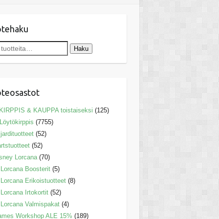
otehaku
Haku
teosastot
KIRPPIS & KAUPPA toistaiseksi
(125)
Löytökirppis
(7755)
ljardituotteet
(52)
rtstuotteet
(52)
sney Lorcana
(70)
Lorcana Boosterit
(5)
Lorcana Erikoistuotteet
(8)
Lorcana Irtokortit
(52)
Lorcana Valmispakat
(4)
ames Workshop ALE 15%
(189)