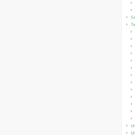
Sa
Ta
Un
Ur