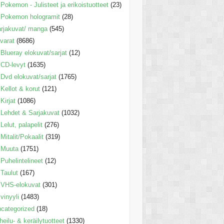
Pokemon - Julisteet ja erikoistuotteet
(23)
Pokemon hologramit
(28)
rjakuvat/ manga
(545)
varat
(8686)
Blueray elokuvat/sarjat
(12)
CD-levyt
(1635)
Dvd elokuvat/sarjat
(1765)
Kellot & korut
(121)
Kirjat
(1086)
Lehdet & Sarjakuvat
(1032)
Lelut, palapelit
(276)
Mitalit/Pokaalit
(319)
Muuta
(1751)
Puhelintelineet
(12)
Taulut
(167)
VHS-elokuvat
(301)
vinyyli
(1483)
categorized
(18)
heilu- & keräilytuotteet
(1330)