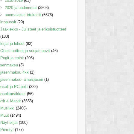
2010-2019
(63)
2020 ja uudemmat
(3808)
suomalaiset irtokortit
(5676)
irtopussit
(29)
Jääkiekko - Julisteet ja erikoistuotteet
(180)
kirjat ja lehdet
(82)
Oheistuotteet ja suojamuovit
(46)
Pogit ja coinit
(206)
äsenmaksu
(3)
jäsenmaksu 4kk
(1)
jäsenmaksu- ainaisjäsen
(1)
nsoli ja PC-pelit
(223)
nsolitarvikkeet
(56)
rtit & Merkit
(3653)
Musiikki
(2406)
Muut
(1494)
Näyttelijät
(100)
Piirretyt
(177)