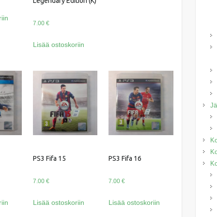
Legendary Edition (K)
iin
7.00
€
Lisää ostoskoriin
J
Ko
Ko
PS3 Fifa 15
PS3 Fifa 16
Ko
7.00
€
7.00
€
iin
Lisää ostoskoriin
Lisää ostoskoriin