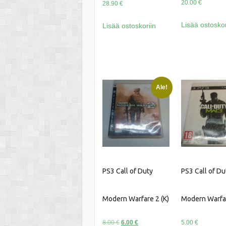
20.00
€
28.90
€
Lisää ostoskor
Lisää ostoskoriin
Ale!
PS3 Call of Duty
PS3 Call of Du
Modern Warfare 2 (K)
Modern Warfar
Alkuperäinen
Nykyinen
8.00
€
6.00
€
5.00
€