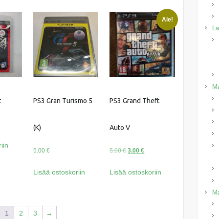
Ale!
La
Ma
t
PS3 Gran Turismo 5
PS3 Grand Theft
(K)
Auto V
iin
Alkuperäinen
Nykyinen
5.00
€
5.00
€
3.00
€
hinta
hinta
Lisää ostoskoriin
Lisää ostoskoriin
oli:
on:
5.00 €.
3.00 €.
Ma
1
2
3
→