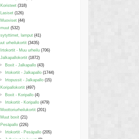
Koristeet
(318)
Lasiset
(126)
Muoviset
(44)
muut
(532)
sytyttimet, lamput
(41)
ut urheilukortit
(3435)
Irtokortit - Muu urheilu
(706)
Jalkapallokortit
(1872)
Boxit - Jalkapallo
(43)
Irtokortit - Jalkapallo
(1744)
Irtopussit - Jalkapallo
(15)
Koripallokortit
(497)
Boxit - Koripallo
(4)
Irtokortit - Koripallo
(479)
Moottoriurheilukortit
(201)
Muut boxit
(21)
Pesäpallo
(226)
Irtokortit - Pesäpallo
(205)