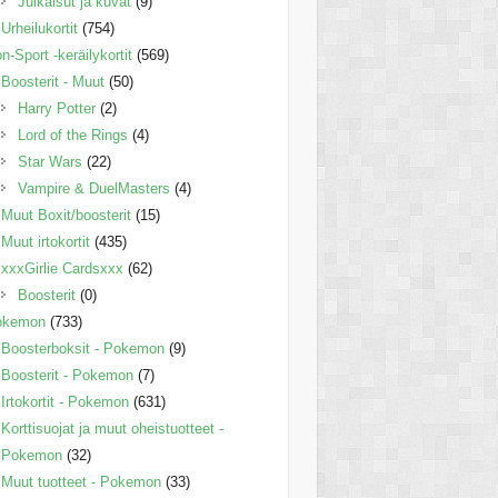
Julkaisut ja kuvat
(9)
Urheilukortit
(754)
n-Sport -keräilykortit
(569)
Boosterit - Muut
(50)
Harry Potter
(2)
Lord of the Rings
(4)
Star Wars
(22)
Vampire & DuelMasters
(4)
Muut Boxit/boosterit
(15)
Muut irtokortit
(435)
xxxGirlie Cardsxxx
(62)
Boosterit
(0)
okemon
(733)
Boosterboksit - Pokemon
(9)
Boosterit - Pokemon
(7)
Irtokortit - Pokemon
(631)
Korttisuojat ja muut oheistuotteet -
Pokemon
(32)
Muut tuotteet - Pokemon
(33)