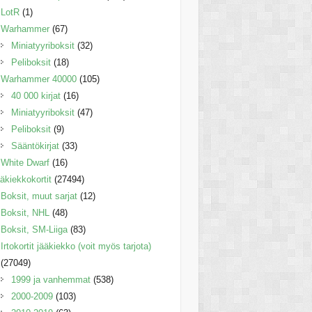
LotR
(1)
Warhammer
(67)
Miniatyyriboksit
(32)
Peliboksit
(18)
Warhammer 40000
(105)
40 000 kirjat
(16)
Miniatyyriboksit
(47)
Peliboksit
(9)
Sääntökirjat
(33)
White Dwarf
(16)
äkiekkokortit
(27494)
Boksit, muut sarjat
(12)
Boksit, NHL
(48)
Boksit, SM-Liiga
(83)
Irtokortit jääkiekko (voit myös tarjota)
(27049)
1999 ja vanhemmat
(538)
2000-2009
(103)