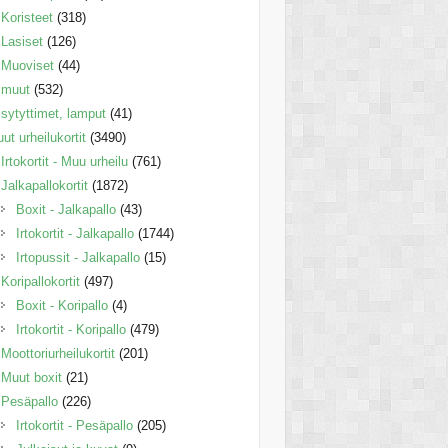
Koristeet
(318)
Lasiset
(126)
Muoviset
(44)
muut
(532)
sytyttimet, lamput
(41)
ut urheilukortit
(3490)
Irtokortit - Muu urheilu
(761)
Jalkapallokortit
(1872)
Boxit - Jalkapallo
(43)
Irtokortit - Jalkapallo
(1744)
Irtopussit - Jalkapallo
(15)
Koripallokortit
(497)
Boxit - Koripallo
(4)
Irtokortit - Koripallo
(479)
Moottoriurheilukortit
(201)
Muut boxit
(21)
Pesäpallo
(226)
Irtokortit - Pesäpallo
(205)