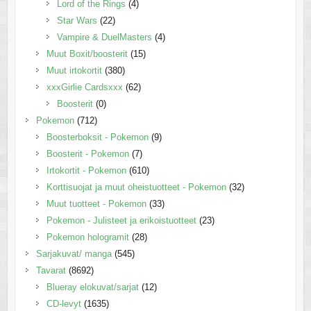
Lord of the Rings
(4)
Star Wars
(22)
Vampire & DuelMasters
(4)
Muut Boxit/boosterit
(15)
Muut irtokortit
(380)
xxxGirlie Cardsxxx
(62)
Boosterit
(0)
Pokemon
(712)
Boosterboksit - Pokemon
(9)
Boosterit - Pokemon
(7)
Irtokortit - Pokemon
(610)
Korttisuojat ja muut oheistuotteet - Pokemon
(32)
Muut tuotteet - Pokemon
(33)
Pokemon - Julisteet ja erikoistuotteet
(23)
Pokemon hologramit
(28)
Sarjakuvat/ manga
(545)
Tavarat
(8692)
Blueray elokuvat/sarjat
(12)
CD-levyt
(1635)