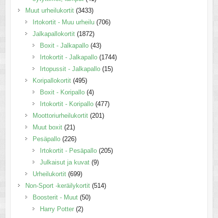
Muut urheilukortit
(3433)
Irtokortit - Muu urheilu
(706)
Jalkapallokortit
(1872)
Boxit - Jalkapallo
(43)
Irtokortit - Jalkapallo
(1744)
Irtopussit - Jalkapallo
(15)
Koripallokortit
(495)
Boxit - Koripallo
(4)
Irtokortit - Koripallo
(477)
Moottoriurheilukortit
(201)
Muut boxit
(21)
Pesäpallo
(226)
Irtokortit - Pesäpallo
(205)
Julkaisut ja kuvat
(9)
Urheilukortit
(699)
Non-Sport -keräilykortit
(514)
Boosterit - Muut
(50)
Harry Potter
(2)