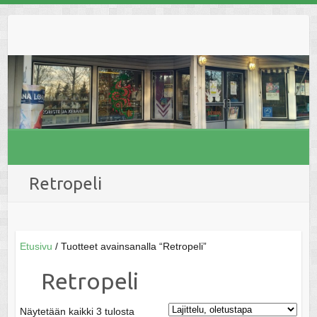
Skip
to
content
Retropeli
Etusivu
/ Tuotteet avainsanalla “Retropeli”
Retropeli
Näytetään kaikki 3 tulosta