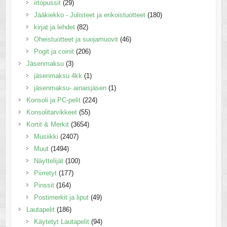
irtopussit
(29)
Jääkiekko - Julisteet ja erikoistuotteet
(180)
kirjat ja lehdet
(82)
Oheistuotteet ja suojamuovit
(46)
Pogit ja coinit
(206)
Jäsenmaksu
(3)
jäsenmaksu 4kk
(1)
jäsenmaksu- ainaisjäsen
(1)
Konsoli ja PC-pelit
(224)
Konsolitarvikkeet
(55)
Kortit & Merkit
(3654)
Musiikki
(2407)
Muut
(1494)
Näyttelijät
(100)
Piirretyt
(177)
Pinssit
(164)
Postimerkit ja liput
(49)
Lautapelit
(186)
Käytetyt Lautapelit
(94)