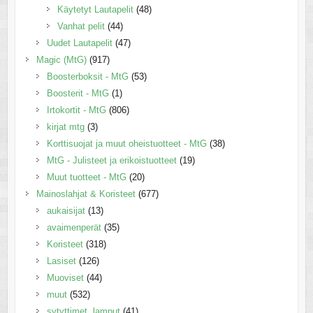
Käytetyt Lautapelit
(48)
Vanhat pelit
(44)
Uudet Lautapelit
(47)
Magic (MtG)
(917)
Boosterboksit - MtG
(53)
Boosterit - MtG
(1)
Irtokortit - MtG
(806)
kirjat mtg
(3)
Korttisuojat ja muut oheistuotteet - MtG
(38)
MtG - Julisteet ja erikoistuotteet
(19)
Muut tuotteet - MtG
(20)
Mainoslahjat & Koristeet
(677)
aukaisijat
(13)
avaimenperät
(35)
Koristeet
(318)
Lasiset
(126)
Muoviset
(44)
muut
(532)
sytyttimet, lamput
(41)