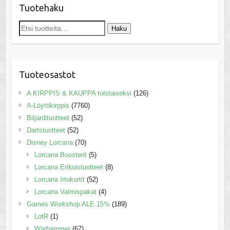
Tuotehaku
Etsi:
Haku
Tuoteosastot
A KIRPPIS & KAUPPA toistaiseksi
(126)
A-Löytökirppis
(7760)
Biljardituotteet
(52)
Dartstuotteet
(52)
Disney Lorcana
(70)
Lorcana Boosterit
(5)
Lorcana Erikoistuotteet
(8)
Lorcana Irtokortit
(52)
Lorcana Valmispakat
(4)
Games Workshop ALE 15%
(189)
LotR
(1)
Warhammer
(67)