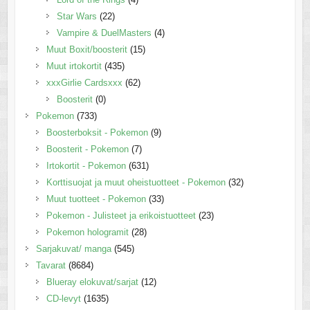
Star Wars
(22)
Vampire & DuelMasters
(4)
Muut Boxit/boosterit
(15)
Muut irtokortit
(435)
xxxGirlie Cardsxxx
(62)
Boosterit
(0)
Pokemon
(733)
Boosterboksit - Pokemon
(9)
Boosterit - Pokemon
(7)
Irtokortit - Pokemon
(631)
Korttisuojat ja muut oheistuotteet - Pokemon
(32)
Muut tuotteet - Pokemon
(33)
Pokemon - Julisteet ja erikoistuotteet
(23)
Pokemon hologramit
(28)
Sarjakuvat/ manga
(545)
Tavarat
(8684)
Blueray elokuvat/sarjat
(12)
CD-levyt
(1635)