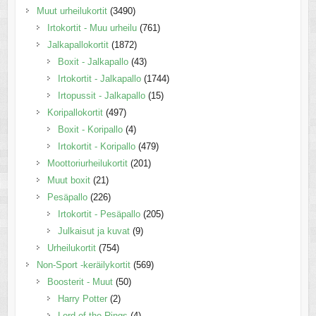
Muut urheilukortit
(3490)
Irtokortit - Muu urheilu
(761)
Jalkapallokortit
(1872)
Boxit - Jalkapallo
(43)
Irtokortit - Jalkapallo
(1744)
Irtopussit - Jalkapallo
(15)
Koripallokortit
(497)
Boxit - Koripallo
(4)
Irtokortit - Koripallo
(479)
Moottoriurheilukortit
(201)
Muut boxit
(21)
Pesäpallo
(226)
Irtokortit - Pesäpallo
(205)
Julkaisut ja kuvat
(9)
Urheilukortit
(754)
Non-Sport -keräilykortit
(569)
Boosterit - Muut
(50)
Harry Potter
(2)
Lord of the Rings
(4)