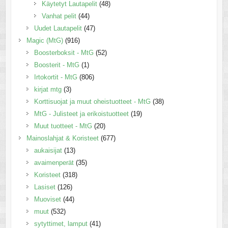
Käytetyt Lautapelit
(48)
Vanhat pelit
(44)
Uudet Lautapelit
(47)
Magic (MtG)
(916)
Boosterboksit - MtG
(52)
Boosterit - MtG
(1)
Irtokortit - MtG
(806)
kirjat mtg
(3)
Korttisuojat ja muut oheistuotteet - MtG
(38)
MtG - Julisteet ja erikoistuotteet
(19)
Muut tuotteet - MtG
(20)
Mainoslahjat & Koristeet
(677)
aukaisijat
(13)
avaimenperät
(35)
Koristeet
(318)
Lasiset
(126)
Muoviset
(44)
muut
(532)
sytyttimet, lamput
(41)