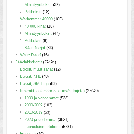
Miniatyyriboksit
(32)
Peliboksit
(18)
Warhammer 40000
(105)
40 000 kirjat
(16)
Miniatyyriboksit
(47)
Peliboksit
(9)
Sääntökirjat
(33)
White Dwarf
(16)
Jääkiekkokortit
(27494)
Boksit, muut sarjat
(12)
Boksit, NHL
(48)
Boksit, SM-Liiga
(83)
Irtokortit jääkiekko (voit myös tarjota)
(27049)
1999 ja vanhemmat
(538)
2000-2009
(103)
2010-2019
(63)
2020 ja uudemmat
(3821)
suomalaiset irtokortit
(5731)
irtopussit
(29)