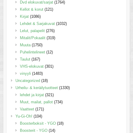
Dvd elokuvat/sarjat
(1764)
Kellot & korut
(121)
Kirjat
(1086)
Lehdet & Sarjakuvat
(1032)
Lelut, palapelit
(276)
Mitalit/Pokaalit
(319)
Muuta
(1750)
Puhelintelineet
(12)
Taulut
(167)
VHS-elokuvat
(301)
vinyyli
(1483)
Uncategorized
(18)
Urheilu- & keräilytuotteet
(1330)
lehdet ja kirjat
(321)
Muut, mailat, pallot
(734)
Vaatteet
(171)
Yu-Gi-Oh!
(104)
Boosterboksit - YGO
(18)
Boosterit - YGO
(14)