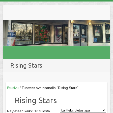
Skip
to
content
Rising Stars
Etusivu
/ Tuotteet avainsanalla “Rising Stars”
Rising Stars
Näytetään kaikki 13 tulosta