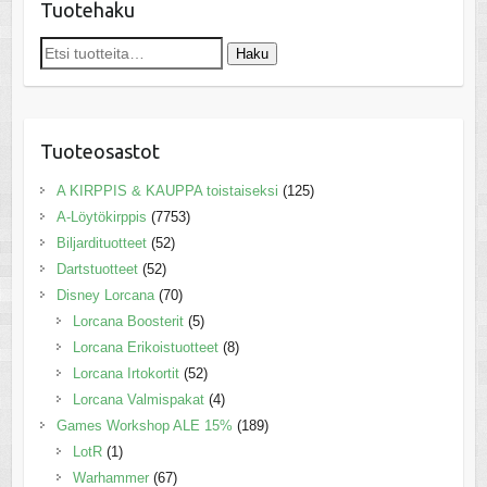
Tuotehaku
Etsi:
Haku
Tuoteosastot
A KIRPPIS & KAUPPA toistaiseksi
(125)
A-Löytökirppis
(7753)
Biljardituotteet
(52)
Dartstuotteet
(52)
Disney Lorcana
(70)
Lorcana Boosterit
(5)
Lorcana Erikoistuotteet
(8)
Lorcana Irtokortit
(52)
Lorcana Valmispakat
(4)
Games Workshop ALE 15%
(189)
LotR
(1)
Warhammer
(67)