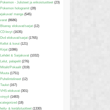
Pokemon - Julisteet ja erikoistuotteet
(23)
Pokemon hologramit
(28)
rjakuvat/ manga
(545)
varat
(8686)
Blueray elokuvat/sarjat
(12)
CD-levyt
(1635)
Dvd elokuvat/sarjat
(1765)
Kellot & korut
(121)
Kirjat
(1086)
Lehdet & Sarjakuvat
(1032)
Lelut, palapelit
(276)
Mitalit/Pokaalit
(319)
Muuta
(1751)
Puhelintelineet
(12)
Taulut
(167)
VHS-elokuvat
(301)
vinyyli
(1483)
categorized
(18)
heilu- & keräilytuotteet
(1330)