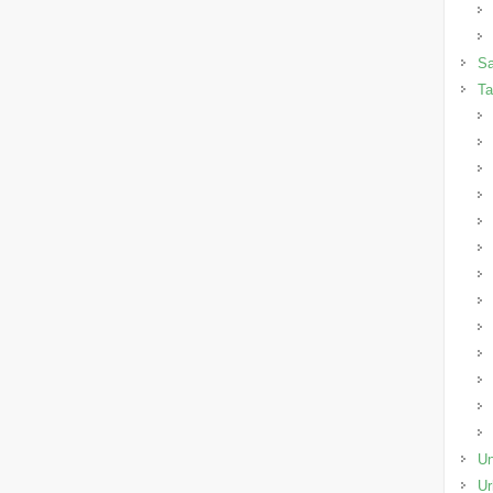
Sa
Ta
Un
Ur