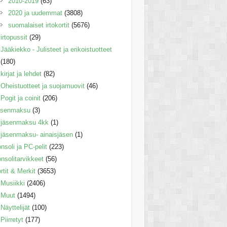
2010-2019
(63)
2020 ja uudemmat
(3808)
suomalaiset irtokortit
(5676)
irtopussit
(29)
Jääkiekko - Julisteet ja erikoistuotteet
(180)
kirjat ja lehdet
(82)
Oheistuotteet ja suojamuovit
(46)
Pogit ja coinit
(206)
äsenmaksu
(3)
jäsenmaksu 4kk
(1)
jäsenmaksu- ainaisjäsen
(1)
nsoli ja PC-pelit
(223)
nsolitarvikkeet
(56)
rtit & Merkit
(3653)
Musiikki
(2406)
Muut
(1494)
Näyttelijät
(100)
Piirretyt
(177)