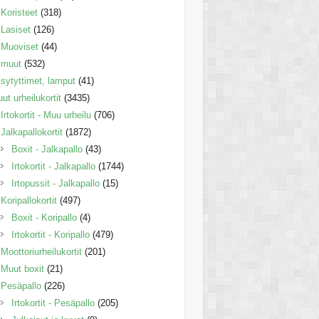
Koristeet
(318)
Lasiset
(126)
Muoviset
(44)
muut
(532)
sytyttimet, lamput
(41)
ut urheilukortit
(3435)
Irtokortit - Muu urheilu
(706)
Jalkapallokortit
(1872)
Boxit - Jalkapallo
(43)
Irtokortit - Jalkapallo
(1744)
Irtopussit - Jalkapallo
(15)
Koripallokortit
(497)
Boxit - Koripallo
(4)
Irtokortit - Koripallo
(479)
Moottoriurheilukortit
(201)
Muut boxit
(21)
Pesäpallo
(226)
Irtokortit - Pesäpallo
(205)