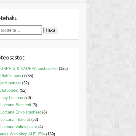
otehaku
Haku
teosastot
KIRPPIS & KAUPPA toistaiseksi
(125)
Löytökirppis
(7755)
ljardituotteet
(52)
rtstuotteet
(52)
sney Lorcana
(70)
Lorcana Boosterit
(5)
Lorcana Erikoistuotteet
(8)
Lorcana Irtokortit
(52)
Lorcana Valmispakat
(4)
ames Workshop ALE 15%
(189)