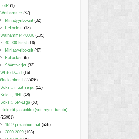
LotR
(1)
Warhammer
(67)
Miniatyyriboksit
(32)
Peliboksit
(18)
Warhammer 40000
(105)
40 000 kirjat
(16)
Miniatyyriboksit
(47)
Peliboksit
(9)
Sääntökirjat
(33)
White Dwarf
(16)
äkiekkokortit
(27426)
Boksit, muut sarjat
(12)
Boksit, NHL
(48)
Boksit, SM-Liiga
(83)
Irtokortit jääkiekko (voit myös tarjota)
(26981)
1999 ja vanhemmat
(538)
2000-2009
(103)