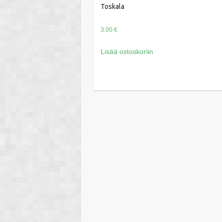
Toskala
3.00
€
Lisää ostoskoriin