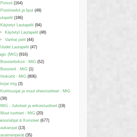
Pinssit
(164)
Postimerkit ja liput
(49)
utapelit
(186)
Käytetyt Lautapelit
(94)
Käytetyt Lautapelit
(48)
Vanhat pelit
(44)
Uudet Lautapelit
(47)
gic (MtG)
(916)
Boosterboksit - MtG
(52)
Boosterit - MtG
(1)
Irtokortit - MtG
(806)
kirjat mtg
(3)
Korttisuojat ja muut oheistuotteet - MtG
(38)
MtG - Julisteet ja erikoistuotteet
(19)
Muut tuotteet - MtG
(20)
inoslahjat & Koristeet
(677)
aukaisijat
(13)
avaimenperät
(35)