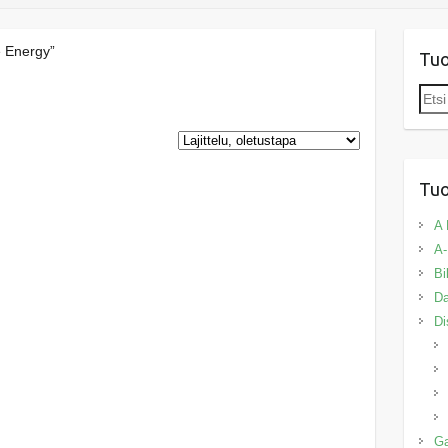
e Energy”
Tu
Etsi:
Tuo
A 
A-
Bi
Da
Di
G