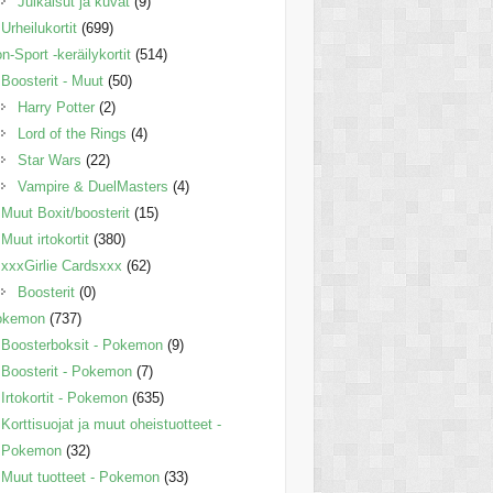
Julkaisut ja kuvat
(9)
Urheilukortit
(699)
n-Sport -keräilykortit
(514)
Boosterit - Muut
(50)
Harry Potter
(2)
Lord of the Rings
(4)
Star Wars
(22)
Vampire & DuelMasters
(4)
Muut Boxit/boosterit
(15)
Muut irtokortit
(380)
xxxGirlie Cardsxxx
(62)
Boosterit
(0)
okemon
(737)
Boosterboksit - Pokemon
(9)
Boosterit - Pokemon
(7)
Irtokortit - Pokemon
(635)
Korttisuojat ja muut oheistuotteet -
Pokemon
(32)
Muut tuotteet - Pokemon
(33)