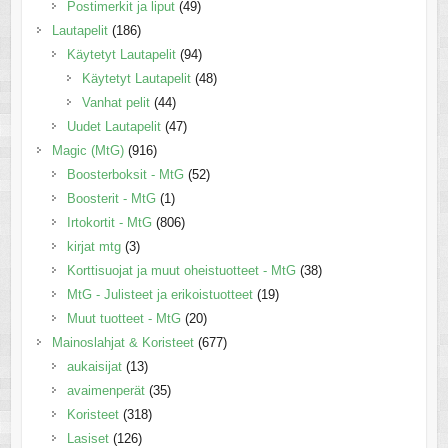
Postimerkit ja liput
(49)
Lautapelit
(186)
Käytetyt Lautapelit
(94)
Käytetyt Lautapelit
(48)
Vanhat pelit
(44)
Uudet Lautapelit
(47)
Magic (MtG)
(916)
Boosterboksit - MtG
(52)
Boosterit - MtG
(1)
Irtokortit - MtG
(806)
kirjat mtg
(3)
Korttisuojat ja muut oheistuotteet - MtG
(38)
MtG - Julisteet ja erikoistuotteet
(19)
Muut tuotteet - MtG
(20)
Mainoslahjat & Koristeet
(677)
aukaisijat
(13)
avaimenperät
(35)
Koristeet
(318)
Lasiset
(126)