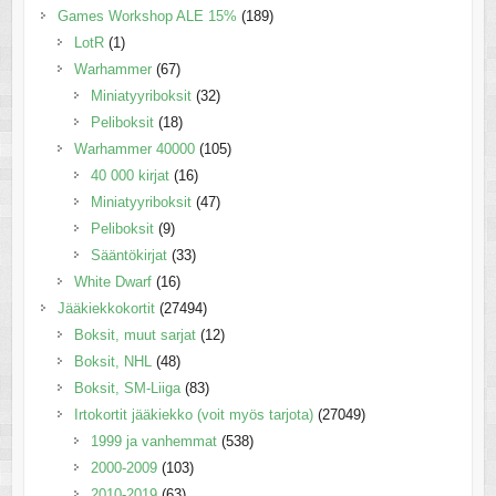
Games Workshop ALE 15%
(189)
LotR
(1)
Warhammer
(67)
Miniatyyriboksit
(32)
Peliboksit
(18)
Warhammer 40000
(105)
40 000 kirjat
(16)
Miniatyyriboksit
(47)
Peliboksit
(9)
Sääntökirjat
(33)
White Dwarf
(16)
Jääkiekkokortit
(27494)
Boksit, muut sarjat
(12)
Boksit, NHL
(48)
Boksit, SM-Liiga
(83)
Irtokortit jääkiekko (voit myös tarjota)
(27049)
1999 ja vanhemmat
(538)
2000-2009
(103)
2010-2019
(63)