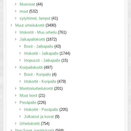
Muoviset
(44)
muut
(532)
sytyttimet, lamput
(41)
Muut urheilukortit
(3490)
Irtokortit - Muu urheilu
(761)
Jalkapallokortit
(1872)
Boxit - Jalkapallo
(43)
Irtokortit - Jalkapallo
(1744)
Irtopussit - Jalkapallo
(15)
Koripallokortit
(497)
Boxit - Koripallo
(4)
Irtokortit - Koripallo
(479)
Moottoriurheilukortit
(201)
Muut boxit
(21)
Pesäpallo
(226)
Irtokortit - Pesäpallo
(205)
Julkaisut ja kuvat
(9)
Urheilukortit
(754)
Non-Sport -keräilykortit
(569)