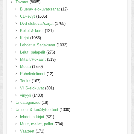
Tavarat
(8685)
Blueray elokuvat/sarjat
(12)
CD-levyt
(1635)
Dvd elokuvat/sarjat
(1765)
Kellot & korut
(121)
Kirjat
(1086)
Lehdet & Sarjakuvat
(1032)
Lelut, palapelit
(276)
Mitalit/Pokaalit
(319)
Muuta
(1750)
Puhelintelineet
(12)
Taulut
(167)
VHS-elokuvat
(301)
vinyyli
(1483)
Uncategorized
(18)
Urheilu- & keräilytuotteet
(1330)
lehdet ja kirjat
(321)
Muut, mailat, pallot
(734)
Vaatteet
(171)