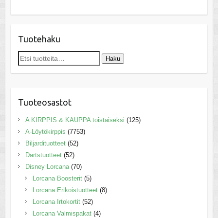
Tuotehaku
Etsi:
Haku
Tuoteosastot
A KIRPPIS & KAUPPA toistaiseksi
(125)
A-Löytökirppis
(7753)
Biljardituotteet
(52)
Dartstuotteet
(52)
Disney Lorcana
(70)
Lorcana Boosterit
(5)
Lorcana Erikoistuotteet
(8)
Lorcana Irtokortit
(52)
Lorcana Valmispakat
(4)