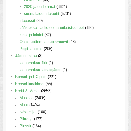
2020 ja uudemmat
(3821)
suomalaiset irtokortit
(5731)
irtopussit
(29)
Jääkiekko - Julisteet ja erikoistuotteet
(180)
kirjat ja lehdet
(82)
Oheistuotteet ja suojamuovit
(46)
Pogit ja coinit
(206)
Jäsenmaksu
(3)
jäsenmaksu 4kk
(1)
jäsenmaksu- ainaisjäsen
(1)
Konsoli ja PC-pelit
(221)
Konsolitarvikkeet
(55)
Kortit & Merkit
(3653)
Musiikki
(2406)
Muut
(1494)
Näyttelijät
(100)
Piirretyt
(177)
Pinssit
(164)